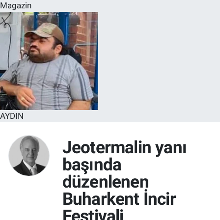
Magazin
AYDIN
Jeotermalin yanı
başında
düzenlenen
Buharkent İncir
Festivali