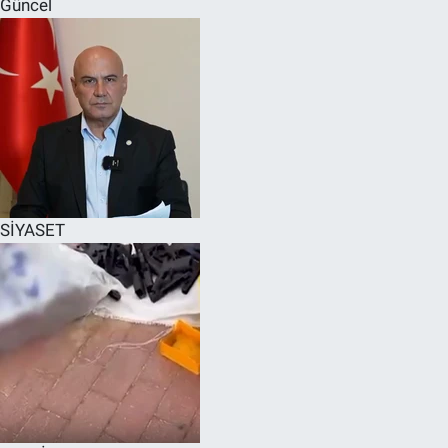
Güncel
SPOR
RESMİ İLANLAR
SİYASET