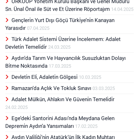
ÖRKOOP Yönetim Kurulu Başkanı ve Genel Müdürü
Sn. Ünal Önal ile Süt ve Et Üzerine Röportajım
14.04.2025
Gençleri̇n Yurt Dışı Göçü Türki̇ye’ni̇n Kanayan
Yarasıdır
07.04.2025
Türk Adalet Si̇stemi̇ Üzeri̇ne İncelemem: Adalet
Devleti̇n Temeli̇di̇r
24.03.2025
Aydın’da Tarım Ve Hayvancılık Susuzluktan Dolayı
Bi̇tme Noktasında
17.03.2025
Devleti̇n Eli̇, Adaleti̇n Gölgesi̇
10.03.2025
Ramazan’da Açlık Ve Tokluk Sınavı
03.03.2025
Adalet Mülkün, Ahlakın Ve Güveni̇n Temeli̇di̇r
24.02.2025
Ege’deki̇ Santori̇ni Adası’nda Meydana Gelen
Depremi̇n Aydın’a Yansımaları
17.02.2025
Aydın Vali̇li̇ği̇’ni̇n Atatürk’ün İlk Kadın Muhtarı