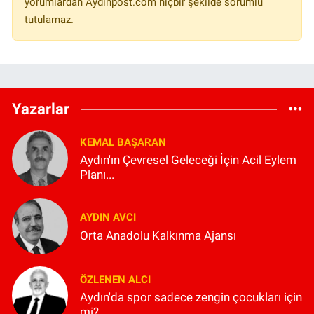
yorumlardan Aydinpost.com hiçbir şekilde sorumlu
tutulamaz.
Yazarlar
KEMAL BAŞARAN
Aydın'ın Çevresel Geleceği İçin Acil Eylem
Planı...
AYDIN AVCI
Orta Anadolu Kalkınma Ajansı
ÖZLENEN ALCI
Aydın'da spor sadece zengin çocukları için
mi?