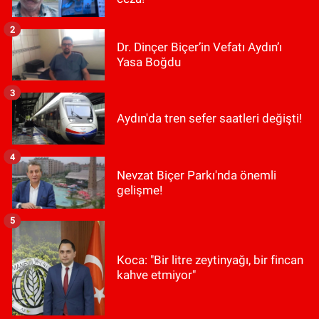
2
Dr. Dinçer Biçer’in Vefatı Aydın’ı
Yasa Boğdu
3
Aydın'da tren sefer saatleri değişti!
4
Nevzat Biçer Parkı'nda önemli
gelişme!
5
Koca: "Bir litre zeytinyağı, bir fincan
kahve etmiyor"