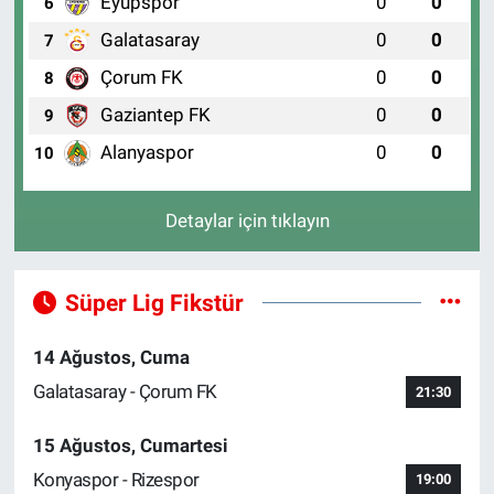
Eyüpspor
0
0
6
Galatasaray
0
0
7
Çorum FK
0
0
8
Gaziantep FK
0
0
9
Alanyaspor
0
0
10
Detaylar için tıklayın
Süper Lig Fikstür
14 Ağustos, Cuma
Galatasaray - Çorum FK
21:30
15 Ağustos, Cumartesi
Konyaspor - Rizespor
19:00