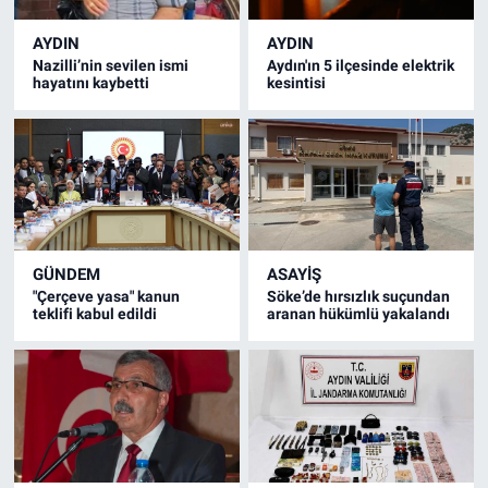
AYDIN
AYDIN
Nazilli’nin sevilen ismi
Aydın'ın 5 ilçesinde elektrik
hayatını kaybetti
kesintisi
GÜNDEM
ASAYİŞ
"Çerçeve yasa" kanun
Söke’de hırsızlık suçundan
teklifi kabul edildi
aranan hükümlü yakalandı