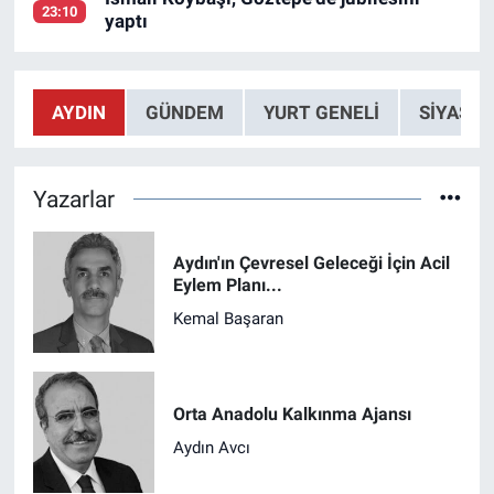
23:10
yaptı
AYDIN
GÜNDEM
YURT GENELİ
SİYASET
Yazarlar
Aydın'ın Çevresel Geleceği İçin Acil
Eylem Planı...
Kemal Başaran
Orta Anadolu Kalkınma Ajansı
Aydın Avcı