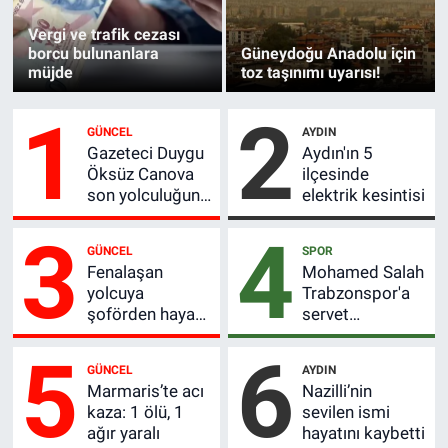
Vergi ve trafik cezası
borcu bulunanlara
Güneydoğu Anadolu için
müjde
toz taşınımı uyarısı!
1
2
GÜNCEL
AYDIN
Gazeteci Duygu
Aydın'ın 5
Öksüz Canova
ilçesinde
son yolculuğuna
elektrik kesintisi
uğurlandı
3
4
GÜNCEL
SPOR
Fenalaşan
Mohamed Salah
yolcuya
Trabzonspor'a
şoförden hayat
servet
kurtaran
kazandırdı
5
6
müdahale
GÜNCEL
AYDIN
Marmaris’te acı
Nazilli’nin
kaza: 1 ölü, 1
sevilen ismi
ağır yaralı
hayatını kaybetti