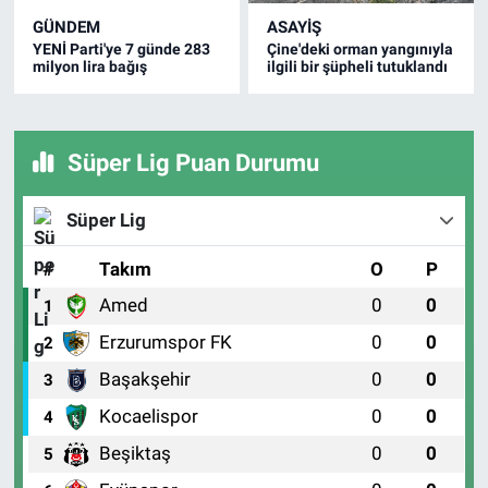
GÜNDEM
ASAYİŞ
YENİ Parti'ye 7 günde 283
Çine'deki orman yangınıyla
milyon lira bağış
ilgili bir şüpheli tutuklandı
Süper Lig Puan Durumu
Süper Lig
#
Takım
O
P
Amed
0
0
1
Erzurumspor FK
0
0
2
Başakşehir
0
0
3
Kocaelispor
0
0
4
Beşiktaş
0
0
5