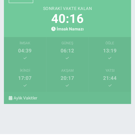
SONRAKI VAKTE KALAN
40:14
İmsak Namazı
İMSAK
GÜNEŞ
ÖĞLE
04:39
06:12
13:19
İKINDI
AKŞAM
YATSI
17:07
20:17
21:44
Aylık Vakitler