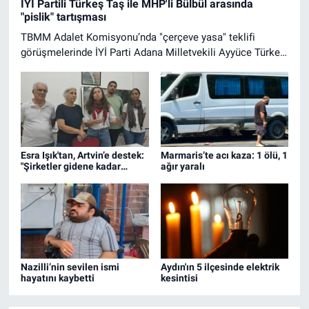
İYİ Partili Türkeş Taş ile MHP'li Bülbül arasında
"pislik" tartışması
TBMM Adalet Komisyonu’nda "çerçeve yasa" teklifi
görüşmelerinde İYİ Parti Adana Milletvekili Ayyüce Türkeş
Taş’ın MHP Genel Başkanı Devlet Bahçeli'nin yaptıklarını
"pislik" olarak nitelendirerek "1997’de Türkeş’in yaptığı
siyaset bitmiştir. Yeni gelen liderine saygımız vardır ama
kendi yaptıkları pislikleri de Türkeş’i kendine çamaşır suyu
yaparak aklayamaz" sözleri üzerine MHP Sakarya
Milletvekili Muhammed Levent Bülbül, "Sen ağzını topla,
Esra Işık'tan, Artvin’e destek:
Marmaris’te acı kaza: 1 ölü, 1
pislik sensin" diye tepki gösterdi.
"Şirketler gidene kadar
ağır yaralı
direnmeye devam edeceğiz"
Nazilli’nin sevilen ismi
Aydın'ın 5 ilçesinde elektrik
hayatını kaybetti
kesintisi