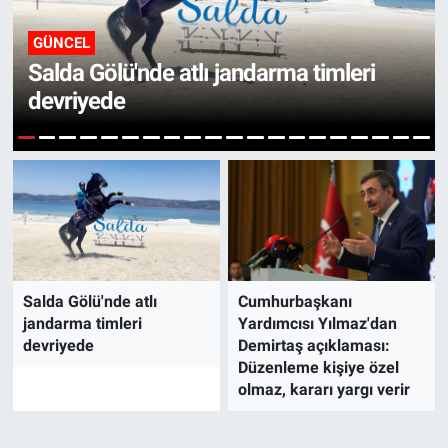
GÜNCEL
Salda Gölü'nde atlı jandarma timleri
devriyede
1
2
3
4
5
6
7
8
9
10
11
12
13
14
15
16
17
18
19
20
Salda Gölü'nde atlı
Cumhurbaşkanı
jandarma timleri
Yardımcısı Yılmaz'dan
devriyede
Demirtaş açıklaması:
Düzenleme kişiye özel
olmaz, kararı yargı verir