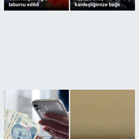
taburcu edildi
kardeşliğimize bağlı