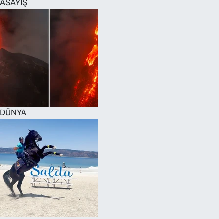
ASAYİŞ
SPOR
RESMİ İLANLAR
DÜNYA