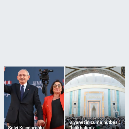
Diyanet'in cuma hutbesi:
Selvi Kılıçdaroğlu
"İstikbalimiz,