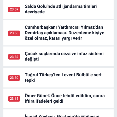
Salda Gölü'nde atlı jandarma timleri
23:57
devriyede
Cumhurbaşkanı Yardımcısı Yılmaz'dan
Demirtaş açıklaması: Düzenleme kişiye
23:55
özel olmaz, kararı yargı verir
Çocuk suçlarında ceza ve infaz sistemi
23:32
değişti
Tuğrul Türkeş’ten Levent Bülbül’e sert
23:30
tepki
Ömer Günel: Önce tehdit edildim, sonra
23:15
iftira ifadeleri geldi
İsmail Köybaşı, Göztepe'de jübilesini