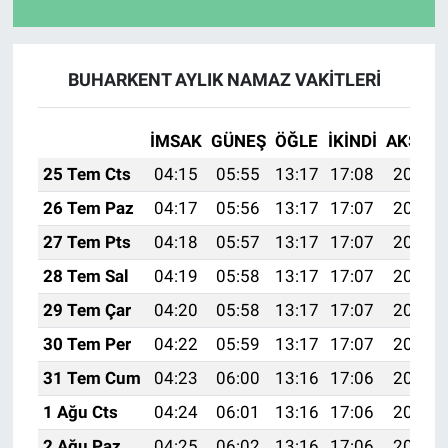
BUHARKENT AYLIK NAMAZ VAKITLERI
İMSAK
GÜNEŞ
ÖĞLE
İKINDI
AKŞAM
25 Tem Cts
04:15
05:55
13:17
17:08
20:28
26 Tem Paz
04:17
05:56
13:17
17:07
20:27
27 Tem Pts
04:18
05:57
13:17
17:07
20:27
28 Tem Sal
04:19
05:58
13:17
17:07
20:26
29 Tem Çar
04:20
05:58
13:17
17:07
20:25
30 Tem Per
04:22
05:59
13:17
17:07
20:24
31 Tem Cum
04:23
06:00
13:16
17:06
20:23
1 Ağu Cts
04:24
06:01
13:16
17:06
20:22
2 Ağu Paz
04:25
06:02
13:16
17:06
20:21