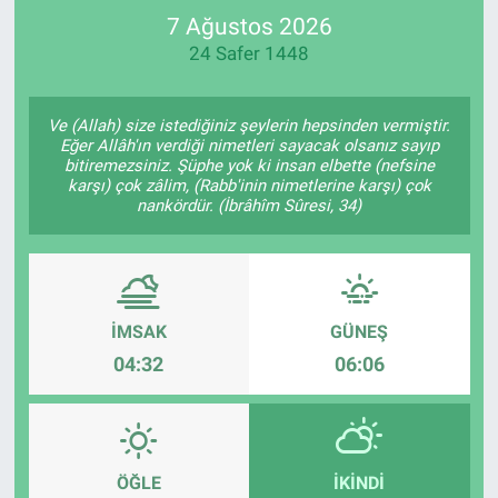
7 Ağustos 2026
SPOR
24 Safer 1448
RESMİ İLANLAR
Ve (Allah) size istediğiniz şeylerin hepsinden vermiştir.
Eğer Allâh'ın verdiği nimetleri sayacak olsanız sayıp
bitiremezsiniz. Şüphe yok ki insan elbette (nefsine
karşı) çok zâlim, (Rabb'inin nimetlerine karşı) çok
nankördür. (İbrâhîm Sûresi, 34)
İMSAK
GÜNEŞ
04:32
06:06
ÖĞLE
İKINDI