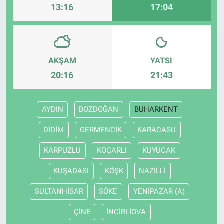
13:16
17:04
AKŞAM
YATSI
20:16
21:43
AYDIN
BOZDOĞAN
BUHARKENT
DİDİM
GERMENCİK
KARACASU
KARPUZLU
KOÇARLI
KUYUCAK
KUŞADASI
KÖŞK
NAZİLLİ
SULTANHİSAR
SÖKE
YENİPAZAR (A)
ÇİNE
İNCİRLİOVA