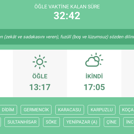
ÖĞLE VAKTINE KALAN SÜRE
32:42
en (zekât ve sadakasını veren), fuzûlî (boş ve lüzumsuz) sözden dilin
ÖĞLE
İKINDI
13:17
17:05
DİDİM
GERMENCİK
KARACASU
KARPUZLU
KOÇA
SULTANHİSAR
SÖKE
YENİPAZAR (A)
ÇİNE
İNC