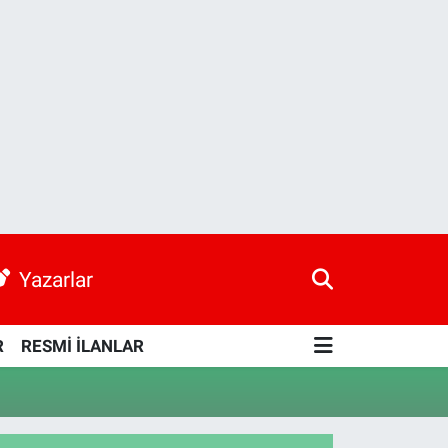
Yazarlar
R
RESMİ İLANLAR