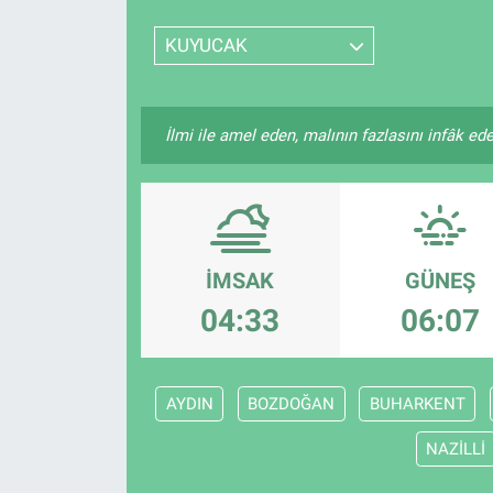
SPOR
KUYUCAK
RESMİ İLANLAR
İlmi ile amel eden, malının fazlasını infâk ed
İMSAK
GÜNEŞ
04:33
06:07
AYDIN
BOZDOĞAN
BUHARKENT
NAZİLLİ