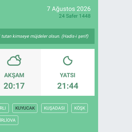
7 Ağustos 2026
24 Safer 1448
i tutan kimseye müjdeler olsun. (Hadis-i şerif)
AKŞAM
YATSI
20:17
21:44
RLI
KUYUCAK
KUŞADASI
KÖŞK
İRLİOVA