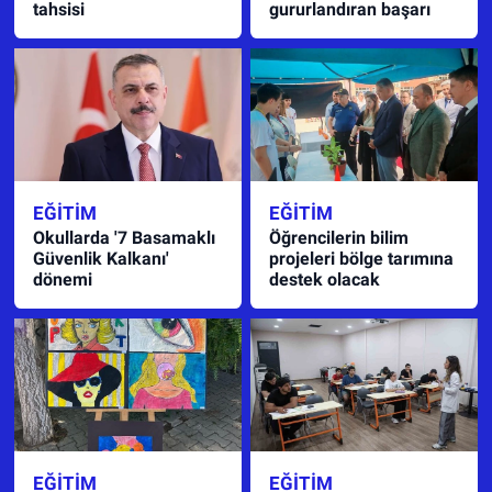
tahsisi
gururlandıran başarı
EĞITIM
EĞITIM
Okullarda '7 Basamaklı
Öğrencilerin bilim
Güvenlik Kalkanı'
projeleri bölge tarımına
dönemi
destek olacak
EĞITIM
EĞITIM