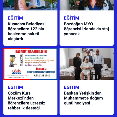
EĞITIM
EĞITIM
Kuşadası Belediyesi
Bozdoğan MYO
öğrencilere 122 bin
öğrencisi İrlanda’da staj
beslenme paketi
yapacak
ulaştırdı
EĞITIM
EĞITIM
Çözüm Kurs
Başkan Yetişkin'den
Merkezi’nden
Muhammet'e doğum
öğrencilere ücretsiz
günü hediyesi
rehberlik desteği