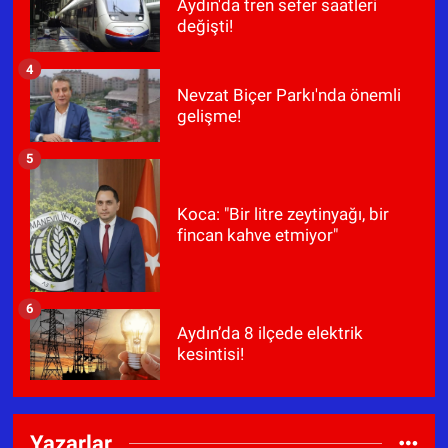
Aydın'da tren sefer saatleri
değişti!
4
Nevzat Biçer Parkı'nda önemli
gelişme!
5
Koca: "Bir litre zeytinyağı, bir
fincan kahve etmiyor"
6
Aydın’da 8 ilçede elektrik
kesintisi!
Yazarlar