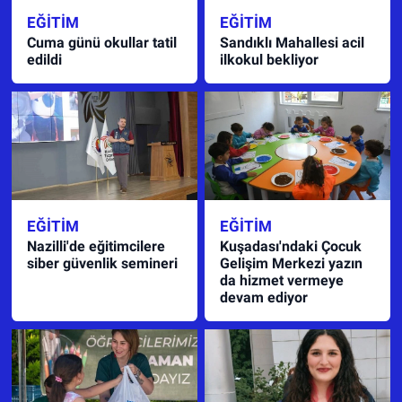
EĞITIM
EĞITIM
Cuma günü okullar tatil
Sandıklı Mahallesi acil
edildi
ilkokul bekliyor
EĞITIM
EĞITIM
Nazilli'de eğitimcilere
Kuşadası'ndaki Çocuk
siber güvenlik semineri
Gelişim Merkezi yazın
da hizmet vermeye
devam ediyor