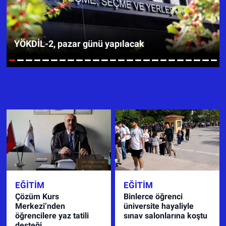
SPOR
YÖKDİL-2, pazar günü yapılacak
RESMİ İLANLAR
1
2
3
4
5
6
7
8
9
10
11
12
13
14
15
16
17
18
19
20
21
22
23
24
25
EĞITIM
EĞITIM
Çözüm Kurs
Binlerce öğrenci
Merkezi’nden
üniversite hayaliyle
öğrencilere yaz tatili
sınav salonlarına koştu
desteği