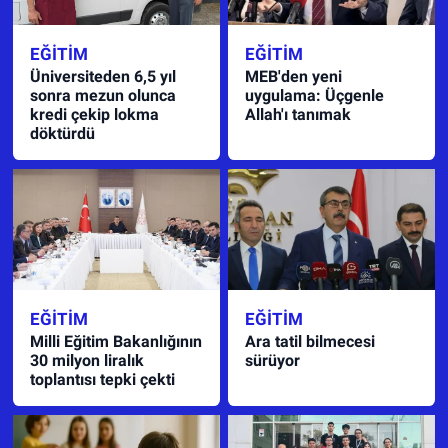
EĞITIM
EĞITIM
Üniversiteden 6,5 yıl
MEB'den yeni
sonra mezun olunca
uygulama: Üçgenle
kredi çekip lokma
Allah'ı tanımak
döktürdü
EĞITIM
EĞITIM
Milli Eğitim Bakanlığının
Ara tatil bilmecesi
30 milyon liralık
sürüyor
toplantısı tepki çekti