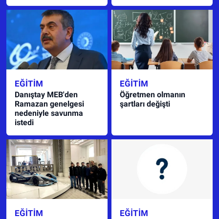
EĞITIM
EĞITIM
Danıştay MEB'den
Öğretmen olmanın
Ramazan genelgesi
şartları değişti
nedeniyle savunma
istedi
EĞITIM
EĞITIM