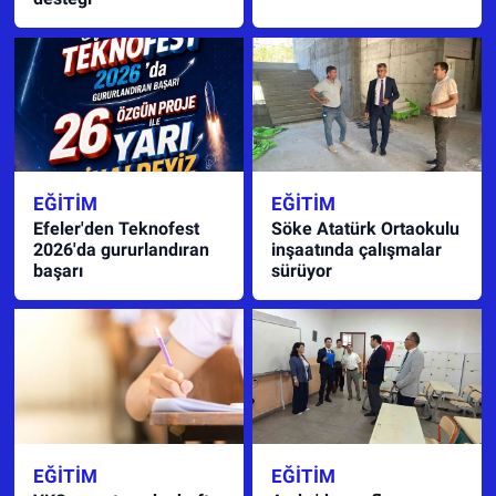
EĞITIM
EĞITIM
Efeler'den Teknofest
Söke Atatürk Ortaokulu
2026'da gururlandıran
inşaatında çalışmalar
başarı
sürüyor
EĞITIM
EĞITIM