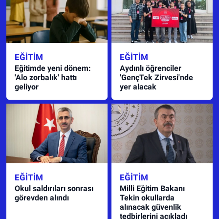
EĞITIM
EĞITIM
Eğitimde yeni dönem:
Aydınlı öğrenciler
'Alo zorbalık' hattı
'GençTek Zirvesi'nde
geliyor
yer alacak
EĞITIM
EĞITIM
Okul saldırıları sonrası
Milli Eğitim Bakanı
görevden alındı
Tekin okullarda
alınacak güvenlik
tedbirlerini açıkladı