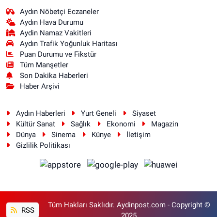
Aydın Nöbetçi Eczaneler
Aydın Hava Durumu
Aydin Namaz Vakitleri
Aydın Trafik Yoğunluk Haritası
Puan Durumu ve Fikstür
Tüm Manşetler
Son Dakika Haberleri
Haber Arşivi
Aydın Haberleri
Yurt Geneli
Siyaset
Kültür Sanat
Sağlık
Ekonomi
Magazin
Dünya
Sinema
Künye
İletişim
Gizlilik Politikası
Tüm Hakları Saklıdır. Aydinpost.com - Copyright ©
RSS
2025