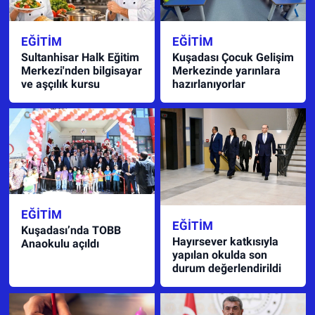
EĞITIM
EĞITIM
Sultanhisar Halk Eğitim
Kuşadası Çocuk Gelişim
Merkezi'nden bilgisayar
Merkezinde yarınlara
ve aşçılık kursu
hazırlanıyorlar
EĞITIM
EĞITIM
Kuşadası’nda TOBB
Hayırsever katkısıyla
Anaokulu açıldı
yapılan okulda son
durum değerlendirildi