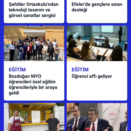
Şehitler Ortaokulu'ndan
Efeler'de gençlere sınav
teknoloji tasarım ve
desteği
görsel sanatlar sergisi
EĞITIM
EĞITIM
Bozdoğan MYO
Öğrenci affı geliyor
öğrencileri özel eğitim
öğrencileriyle bir araya
geldi