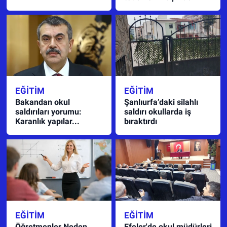
EĞITIM
EĞITIM
Bakandan okul
Şanlıurfa’daki silahlı
saldırıları yorumu:
saldırı okullarda iş
Karanlık yapılar...
bıraktırdı
EĞITIM
EĞITIM
Öğretmenler Neden
Efeler'de okul müdürleri