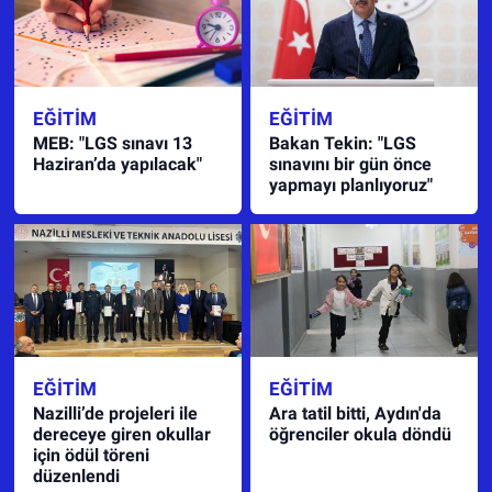
EĞITIM
EĞITIM
MEB: "LGS sınavı 13
Bakan Tekin: "LGS
Haziran’da yapılacak"
sınavını bir gün önce
yapmayı planlıyoruz"
EĞITIM
EĞITIM
Nazilli’de projeleri ile
Ara tatil bitti, Aydın'da
dereceye giren okullar
öğrenciler okula döndü
için ödül töreni
düzenlendi