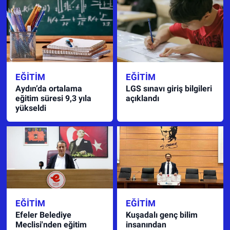
EĞITIM
EĞITIM
Aydın’da ortalama
LGS sınavı giriş bilgileri
eğitim süresi 9,3 yıla
açıklandı
yükseldi
EĞITIM
EĞITIM
Efeler Belediye
Kuşadalı genç bilim
Meclisi'nden eğitim
insanından