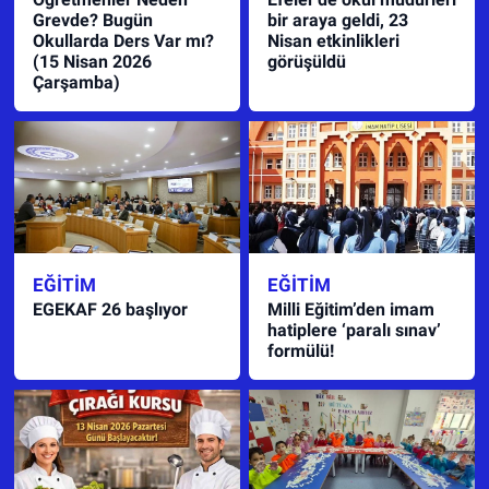
Grevde? Bugün
bir araya geldi, 23
Okullarda Ders Var mı?
Nisan etkinlikleri
(15 Nisan 2026
görüşüldü
Çarşamba)
EĞITIM
EĞITIM
EGEKAF 26 başlıyor
Milli Eğitim’den imam
hatiplere ‘paralı sınav’
formülü!