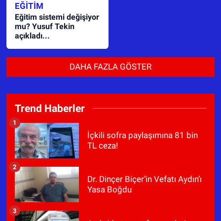
EĞITIM
Eğitim sistemi değişiyor
mu? Yusuf Tekin
açıkladı...
DAHA FAZLA GÖSTER
Trend Haberler
1
İçkili sofra paylaşımına 81 bin
TL ceza!
2
Dr. Dinçer Biçer’in Vefatı Aydın’ı
Yasa Boğdu
3