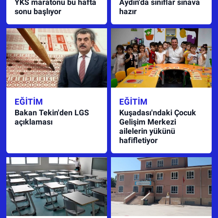
YKS maratonu bu hafta
Aydın'da sınıflar sınava
sonu başlıyor
hazır
EĞITIM
EĞITIM
Bakan Tekin'den LGS
Kuşadası'ndaki Çocuk
açıklaması
Gelişim Merkezi
ailelerin yükünü
hafifletiyor