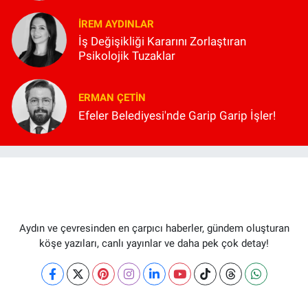
İREM AYDINLAR
İş Değişikliği Kararını Zorlaştıran
Psikolojik Tuzaklar
ERMAN ÇETIN
Efeler Belediyesi'nde Garip Garip İşler!
Aydın ve çevresinden en çarpıcı haberler, gündem oluşturan
köşe yazıları, canlı yayınlar ve daha pek çok detay!