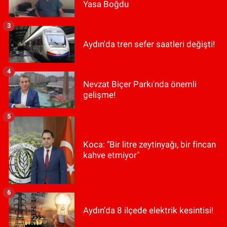
Yasa Boğdu
3
Aydın'da tren sefer saatleri değişti!
4
Nevzat Biçer Parkı'nda önemli
gelişme!
5
Koca: "Bir litre zeytinyağı, bir fincan
kahve etmiyor"
6
Aydın’da 8 ilçede elektrik kesintisi!