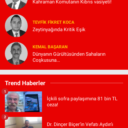
Kahraman Komutanın Kıbrıs vasiyeti!
TEVFIK FIKRET KOCA
Zeytinyağında Kritik Eşik
KEMAL BAŞARAN
Dünyanın Gürültüsünden Sahaların
Coşkusuna...
Trend Haberler
1
İçkili sofra paylaşımına 81 bin TL
ceza!
2
Dr. Dinçer Biçer’in Vefatı Aydın’ı