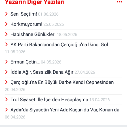
Yazarın Diğer Yazıları
Seni Seçtim!
01.06.2026
Korkmuyorum!
25.05.2026
Hapishane Günlükleri
18.05.2026
AK Parti Bakanlarından Çerçioğlu’na İkinci Gol
11.05.2026
Erman Çetin…
04.05.2026
İddia Ağır, Sessizlik Daha Ağır
27.04.2026
Çerçioğlu'na En Büyük Darbe Kendi Cephesinden
20.04.2026
Trol Siyaseti İle İçerden Hesaplaşma
13.04.2026
Aydın’da Siyasetin Yeni Adı: Kaçan da Var, Konan da
06.04.2026