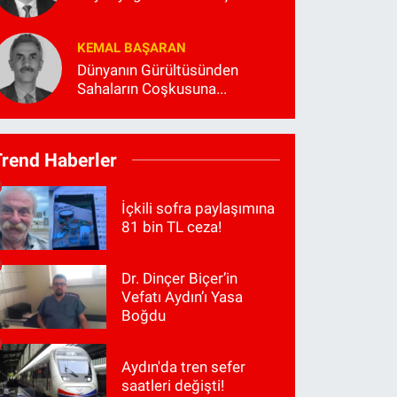
KEMAL BAŞARAN
Dünyanın Gürültüsünden
Sahaların Coşkusuna...
Trend Haberler
İçkili sofra paylaşımına
81 bin TL ceza!
Dr. Dinçer Biçer’in
Vefatı Aydın’ı Yasa
Boğdu
Aydın'da tren sefer
saatleri değişti!