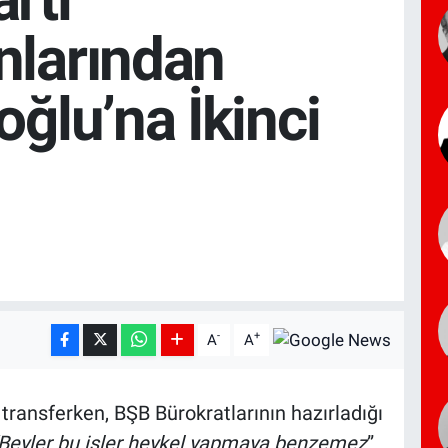
nlarından
oğlu’na İkinci
-
+
A
A
transferken, BŞB Bürokratlarının hazırladığı
Beyler bu işler heykel yapmaya benzemez
”