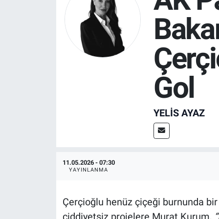
Baka
SPOR
RESMİ İLANLAR
Çerçi
Gol
YELIS AYAZ
11.05.2026 - 07:30
YAYINLANMA
Çerçioğlu henüz çiçeği burnunda bir 
ciddiyetsiz projelere Murat Kurum,
“