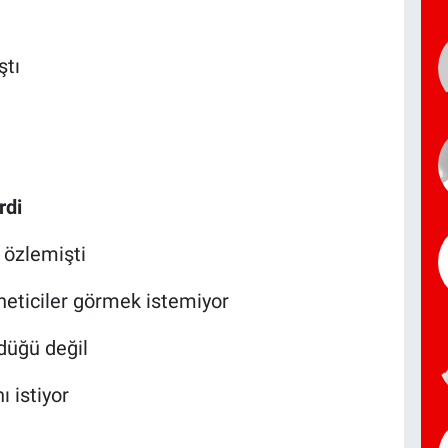
ştı
rdi
 özlemişti
neticiler görmek istemiyor
düğü değil
ı istiyor