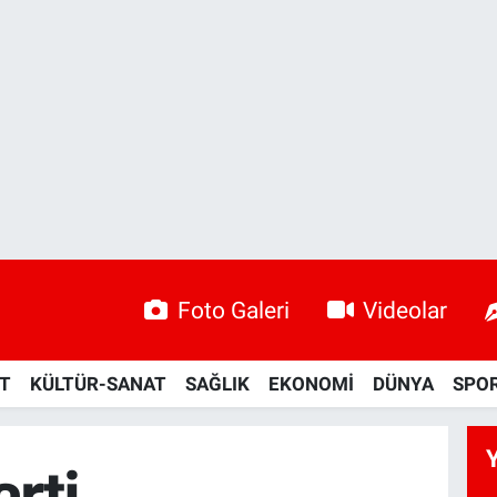
Foto Galeri
Videolar
ET
KÜLTÜR-SANAT
SAĞLIK
EKONOMİ
DÜNYA
SPO
rti