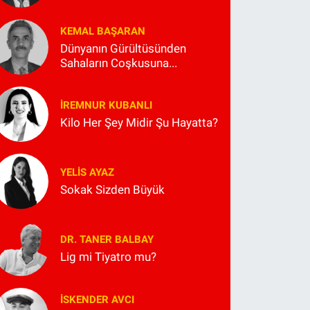
KEMAL BAŞARAN
Dünyanın Gürültüsünden
Sahaların Coşkusuna...
İREMNUR KUBANLI
Kilo Her Şey Midir Şu Hayatta?
YELIS AYAZ
Sokak Sizden Büyük
DR. TANER BALBAY
Lig mi Tiyatro mu?
İSKENDER AVCI