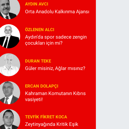
AYDIN AVCI
Orta Anadolu Kalkınma Ajansı
ÖZLENEN ALCI
Aydın'da spor sadece zengin
çocukları için mi?
DURAN TEKE
Güler misiniz, Ağlar mısınız?
ERCAN DOLAPÇI
Kahraman Komutanın Kıbrıs
vasiyeti!
TEVFIK FIKRET KOCA
Zeytinyağında Kritik Eşik