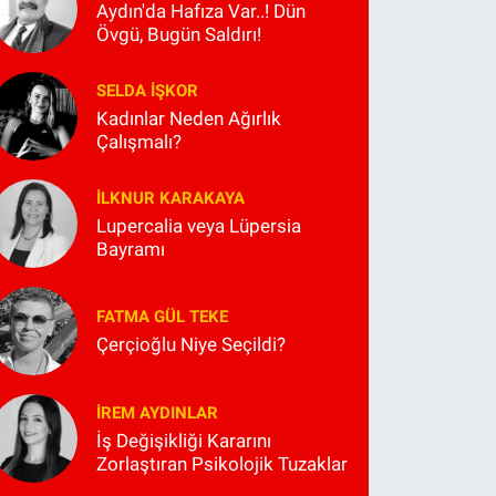
Aydın'da Hafıza Var..! Dün
Övgü, Bugün Saldırı!
SELDA İŞKOR
Kadınlar Neden Ağırlık
Çalışmalı?
İLKNUR KARAKAYA
Lupercalia veya Lüpersia
Bayramı
FATMA GÜL TEKE
Çerçioğlu Niye Seçildi?
İREM AYDINLAR
İş Değişikliği Kararını
Zorlaştıran Psikolojik Tuzaklar