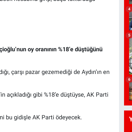
4
5
ioğlu’nun oy oranının %18’e düştüğünü
ğı, çarşı pazar gezemediği de Aydın’ın en
6
in açıkladığı gibi %18’e düştüyse, AK Parti
ni bu gidişle AK Parti ödeyecek.