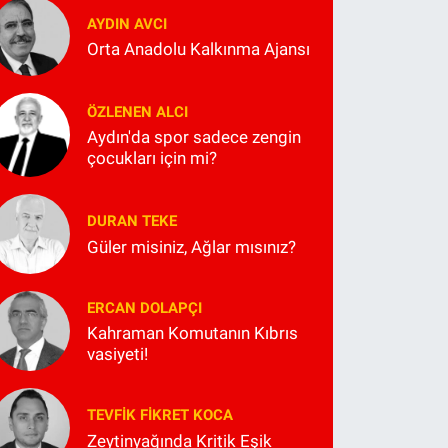
AYDIN AVCI
Orta Anadolu Kalkınma Ajansı
ÖZLENEN ALCI
Aydın'da spor sadece zengin
çocukları için mi?
DURAN TEKE
Güler misiniz, Ağlar mısınız?
ERCAN DOLAPÇI
Kahraman Komutanın Kıbrıs
vasiyeti!
TEVFIK FIKRET KOCA
Zeytinyağında Kritik Eşik