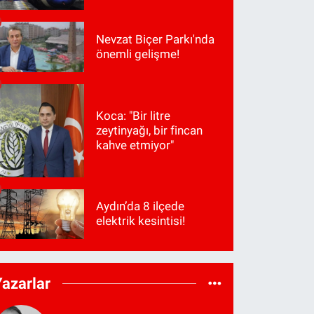
Nevzat Biçer Parkı'nda
önemli gelişme!
Koca: "Bir litre
zeytinyağı, bir fincan
kahve etmiyor"
Aydın’da 8 ilçede
elektrik kesintisi!
Yazarlar