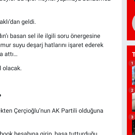
klı’dan geldi.
’ı basan sel ile ilgili soru önergesine
mur suyu deşarj hatlarını işaret ederek
a attı…
1
l olacak.
2
?
kten Çerçioğlu’nun AK Partili olduğuna
3
ebook hesabına girip, başa tutturduğu