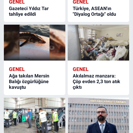
GENEL
GENEL
Gazeteci Yıldız Tar
Türkiye, ASEAN'ın
tahliye edildi
"Diyalog Ortağı" oldu
GENEL
GENEL
Ağa takılan Mersin
Akılalmaz manzara:
Balığı özgürlüğüne
Çöp evden 2,3 ton atık
kavuştu
çıktı