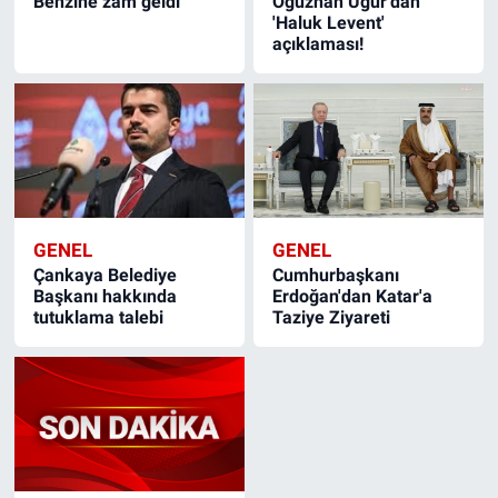
Benzine zam geldi
Oğuzhan Uğur'dan
'Haluk Levent'
açıklaması!
GENEL
GENEL
Çankaya Belediye
Cumhurbaşkanı
Başkanı hakkında
Erdoğan'dan Katar'a
tutuklama talebi
Taziye Ziyareti