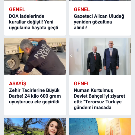
GENEL
GENEL
DOA iadelerinde
Gazeteci Alican Uludağ
kurallar değişti! Yeni
yeniden gözaltına
uygulama hayata geçti
alındı!
ASAYİŞ
GENEL
Zehir Tacirlerine Büyük
Numan Kurtulmuş
Darbe! 24 kilo 600 gram
Devlet Bahçeli'yi ziyaret
uyuşturucu ele geçirildi
etti: "Terörsüz Türkiye"
gündemi masada