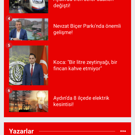
değişti!
4
Nevzat Biçer Parkı'nda önemli
gelişme!
5
Koca: "Bir litre zeytinyağı, bir
fincan kahve etmiyor"
6
Aydın’da 8 ilçede elektrik
kesintisi!
Yazarlar