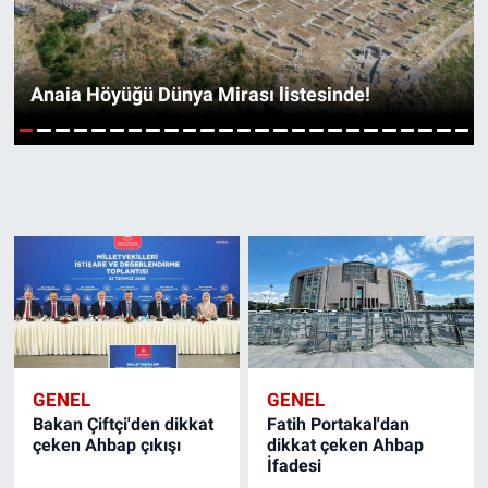
SPOR
Anaia Höyüğü Dünya Mirası listesinde!
RESMİ İLANLAR
1
2
3
4
5
6
7
8
9
10
11
12
13
14
15
16
17
18
19
20
21
22
23
24
25
GENEL
GENEL
Bakan Çiftçi'den dikkat
Fatih Portakal'dan
çeken Ahbap çıkışı
dikkat çeken Ahbap
İfadesi