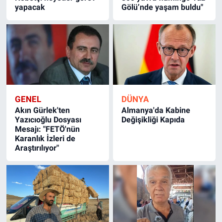
yapacak
Gölü’nde yaşam buldu"
GENEL
DÜNYA
Akın Gürlek'ten
Almanya'da Kabine
Yazıcıoğlu Dosyası
Değişikliği Kapıda
Mesajı: "FETÖ'nün
Karanlık İzleri de
Araştırılıyor"