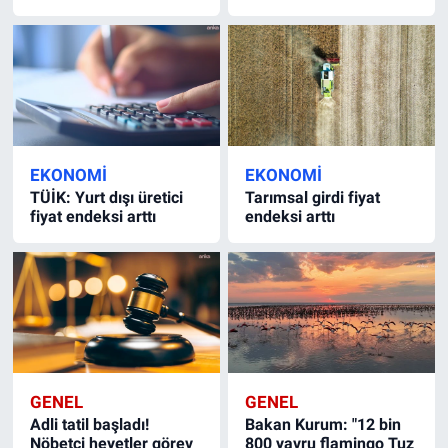
EKONOMI
EKONOMI
TÜİK: Yurt dışı üretici
Tarımsal girdi fiyat
fiyat endeksi arttı
endeksi arttı
GENEL
GENEL
Adli tatil başladı!
Bakan Kurum: "12 bin
Nöbetçi heyetler görev
800 yavru flamingo Tuz