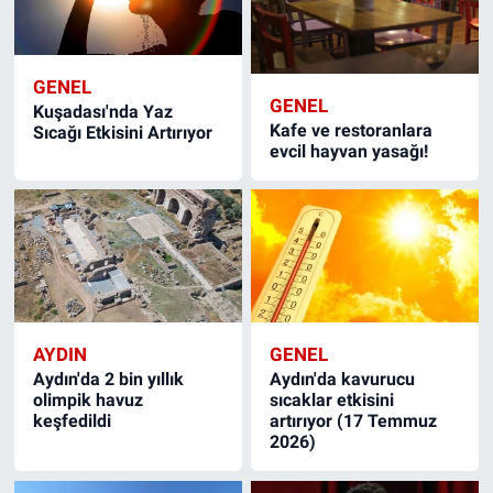
GENEL
GENEL
Kuşadası'nda Yaz
Kafe ve restoranlara
Sıcağı Etkisini Artırıyor
evcil hayvan yasağı!
AYDIN
GENEL
Aydın'da 2 bin yıllık
Aydın'da kavurucu
olimpik havuz
sıcaklar etkisini
keşfedildi
artırıyor (17 Temmuz
2026)