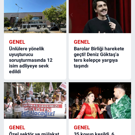
GENEL
GENEL
Ünlülere yönelik
Barolar Birliği harekete
uyuşturucu
geçti! Deniz Göktaş'a
soruşturmasında 12
ters kelepçe yargıya
isim adliyeye sevk
taşındı
edildi
GENEL
GENEL
Özel sektör ve mülakat
35 koyun kesildi, 6