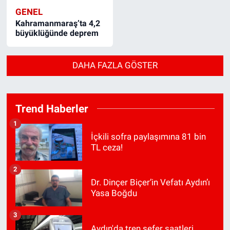
GENEL
Kahramanmaraş’ta 4,2
büyüklüğünde deprem
DAHA FAZLA GÖSTER
Trend Haberler
1
İçkili sofra paylaşımına 81 bin
TL ceza!
2
Dr. Dinçer Biçer’in Vefatı Aydın’ı
Yasa Boğdu
3
Aydın'da tren sefer saatleri