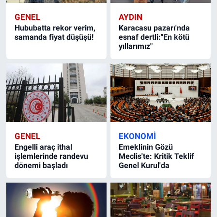
GENEL
AYDIN
Hububatta rekor verim,
Karacasu pazarı'nda
samanda fiyat düşüşü!
esnaf dertli:"En kötü
yıllarımız"
GENEL
EKONOMI
Engelli araç ithal
Emeklinin Gözü
işlemlerinde randevu
Meclis'te: Kritik Teklif
dönemi başladı
Genel Kurul'da