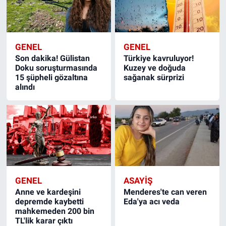
GENEL
GENEL
Son dakika! Gülistan
Türkiye kavruluyor!
Doku soruşturmasında
Kuzey ve doğuda
15 şüpheli gözaltına
sağanak sürprizi
alındı
GENEL
ASAYİŞ
Anne ve kardeşini
Menderes'te can veren
depremde kaybetti
Eda'ya acı veda
mahkemeden 200 bin
TL'lik karar çıktı