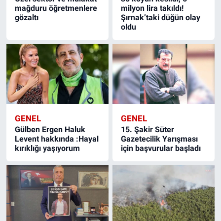
mağduru öğretmenlere
milyon lira takıldı!
gözaltı
Şırnak’taki düğün olay
oldu
GENEL
GENEL
Gülben Ergen Haluk
15. Şakir Süter
Levent hakkında :Hayal
Gazetecilik Yarışması
kırıklığı yaşıyorum
için başvurular başladı