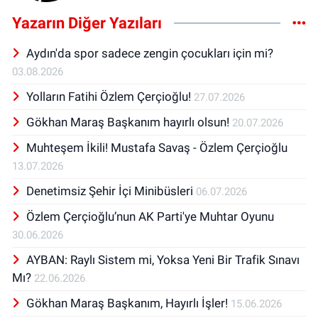
Yazarın Diğer Yazıları
Aydın'da spor sadece zengin çocukları için mi?
03.08.2026
Yolların Fatihi Özlem Çerçioğlu!
27.07.2026
Gökhan Maraş Başkanım hayırlı olsun!
20.07.2026
Muhteşem İkili! Mustafa Savaş - Özlem Çerçioğlu
13.07.2026
Denetimsiz Şehir İçi Minibüsleri
06.07.2026
Özlem Çerçioğlu’nun AK Parti'ye Muhtar Oyunu
30.06.2026
AYBAN: Raylı Sistem mi, Yoksa Yeni Bir Trafik Sınavı
Mı?
22.06.2026
Gökhan Maraş Başkanım, Hayırlı İşler!
15.06.2026