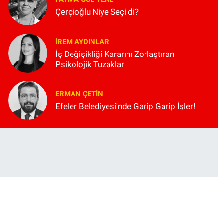
Çerçioğlu Niye Seçildi?
İREM AYDINLAR
İş Değişikliği Kararını Zorlaştıran
Psikolojik Tuzaklar
ERMAN ÇETIN
Efeler Belediyesi'nde Garip Garip İşler!