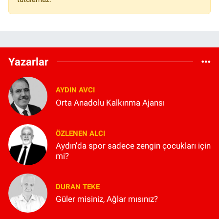
Yazarlar
AYDIN AVCI
Orta Anadolu Kalkınma Ajansı
ÖZLENEN ALCI
Aydın'da spor sadece zengin çocukları için
mi?
DURAN TEKE
Güler misiniz, Ağlar mısınız?