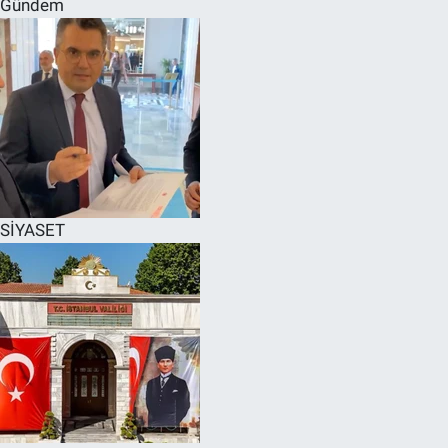
Gündem
SPOR
RESMİ İLANLAR
SİYASET