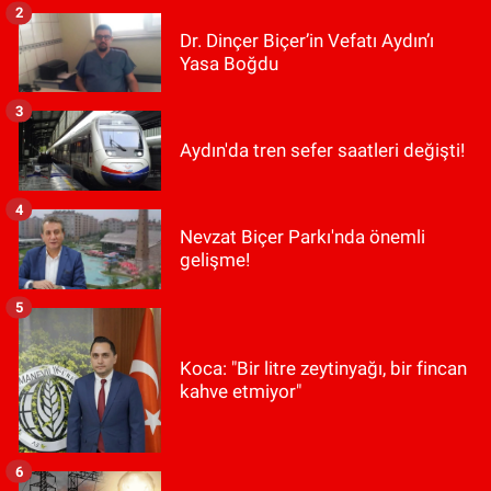
2
Dr. Dinçer Biçer’in Vefatı Aydın’ı
Yasa Boğdu
3
Aydın'da tren sefer saatleri değişti!
4
Nevzat Biçer Parkı'nda önemli
gelişme!
5
Koca: "Bir litre zeytinyağı, bir fincan
kahve etmiyor"
6