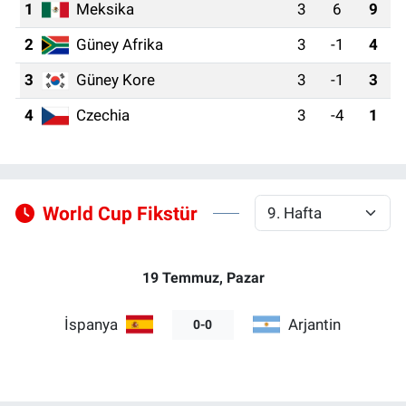
1
Meksika
3
6
9
SPOR
2
Güney Afrika
3
-1
4
RESMİ İLANLAR
3
Güney Kore
3
-1
3
4
Czechia
3
-4
1
World Cup Fikstür
19 Temmuz, Pazar
İspanya
Arjantin
0-0