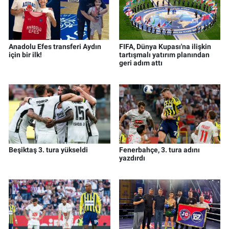
Anadolu Efes transferi Aydın
FIFA, Dünya Kupası'na ilişkin
için bir ilk!
tartışmalı yatırım planından
geri adım attı
Beşiktaş 3. tura yükseldi
Fenerbahçe, 3. tura adını
yazdırdı