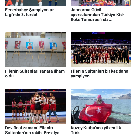
Fenerbahçe Şampiyonlar
Jandarma Gücü
Ligi'nde 3. turda!
sporcularından Türkiye Kick
Boks Turnuvası’nda
şampiyonluk
Filenin Sultanları sanata ilham
Filenin Sultanları bir kez daha
oldu
şampiyon!
Dev final zamanı! Filenin
Kuzey Kutbu'nda yüzen ilk
Sultanları'nın rakibi Brezilya
Türk!