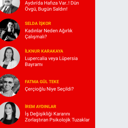
Aydın'da Hafıza Var..! Dün
Övgü, Bugün Saldırı!
SELDA İŞKOR
Kadınlar Neden Ağırlık
Çalışmalı?
İLKNUR KARAKAYA
Lupercalia veya Lüpersia
Bayramı
FATMA GÜL TEKE
Çerçioğlu Niye Seçildi?
İREM AYDINLAR
İş Değişikliği Kararını
Zorlaştıran Psikolojik Tuzaklar