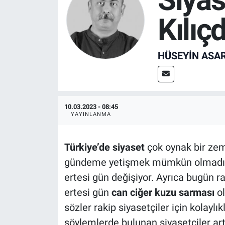
Kılıç
SPOR
RESMİ İLANLAR
HÜSEYIN ASA
10.03.2023 - 08:45
YAYINLANMA
Türkiye’de siyaset
çok oynak bir zem
gündeme yetişmek mümkün olmadığ
ertesi gün değişiyor. Ayrıca bugün r
ertesi gün
can ciğer kuzu sarması
ol
sözler rakip siyasetçiler için kolaylı
söylemlerde bulunan siyasetçiler ar