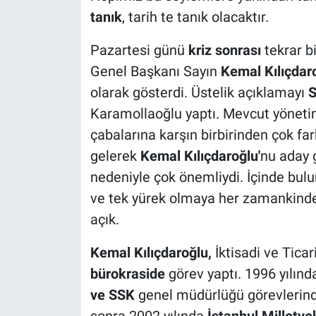
tanık
, tarih te tanık olacaktır.
Pazartesi günü
kriz sonrası
tekrar b
Genel Başkanı Sayın
Kemal Kılıçdaro
olarak gösterdi. Üstelik açıklamayı
S
Karamollaoğlu yaptı. Mevcut yönet
çabalarına karşın birbirinden çok fark
gelerek
Kemal Kılıçdaroğlu'
nu aday
nedeniyle çok önemliydi. İçinde 
ve tek yürek olmaya her zamankinde
açık.
Kemal Kılıçdaroğlu,
İktisadi ve Ticar
bürokraside
görev yaptı. 1996 yılın
ve SSK
genel müdürlüğü görevlerind