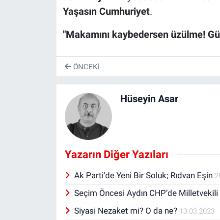
Yaşasın Cumhuriyet
.
"Makamını kaybedersen üzülme! Gü
ÖNCEKI
Hüseyin Asar
Yazarın Diğer Yazıları
Ak Parti’de Yeni Bir Soluk; Rıdvan Eşin
2
Seçim Öncesi Aydın CHP’de Milletvekil
Siyasi Nezaket mi? O da ne?
13.03.2023