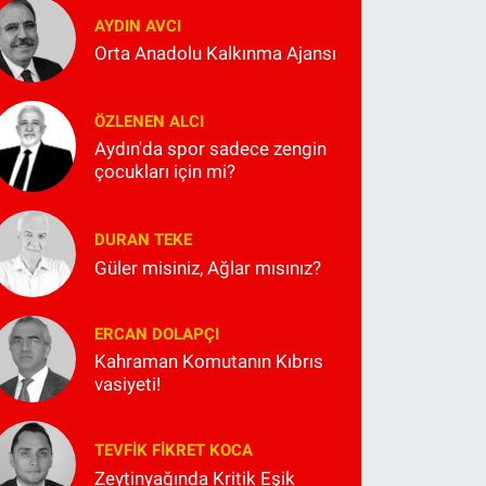
AYDIN AVCI
Orta Anadolu Kalkınma Ajansı
ÖZLENEN ALCI
Aydın'da spor sadece zengin
çocukları için mi?
DURAN TEKE
Güler misiniz, Ağlar mısınız?
ERCAN DOLAPÇI
Kahraman Komutanın Kıbrıs
vasiyeti!
TEVFIK FIKRET KOCA
Zeytinyağında Kritik Eşik