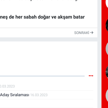
neş de her sabah doğar ve akşam batar
SONRAKI
0.03.2023
i Aday Sıralaması
16.03.2023