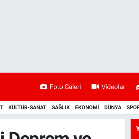
Foto Galeri
Videolar
ET
KÜLTÜR-SANAT
SAĞLIK
EKONOMİ
DÜNYA
SPO
i Deprem ve