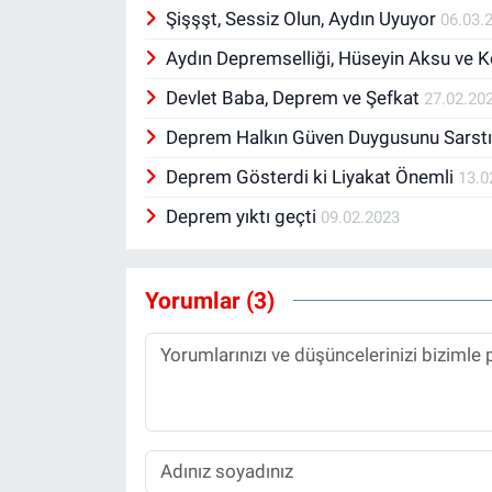
Şişşşt, Sessiz Olun, Aydın Uyuyor
06.03.
Aydın Depremselliği, Hüseyin Aksu ve 
Devlet Baba, Deprem ve Şefkat
27.02.20
Deprem Halkın Güven Duygusunu Sarst
Deprem Gösterdi ki Liyakat Önemli
13.0
Deprem yıktı geçti
09.02.2023
Yorumlar (3)