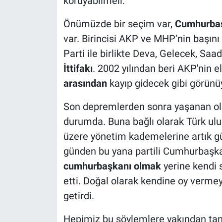
koruyabilmeli.
Önümüzde bir seçim var,
Cumhurbaşk
var. Birincisi AKP ve MHP’nin başını
Parti ile birlikte Deva, Gelecek, Saa
İttifakı
. 2002 yılından beri AKP'nin el
arasından
kayıp gidecek gibi görünü
Son depremlerden sonra yaşanan ol
durumda. Buna bağlı olarak Türk ul
üzere yönetim kademelerine artık g
günden bu yana partili Cumhurbaşk
cumhurbaşkanı olmak
yerine kendi 
etti. Doğal olarak kendine oy verme
getirdi.
Hepimiz bu söylemlere yakından tanı