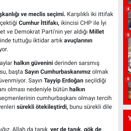
4
anlığı ve meclis seçimi.
Karşılıklı iki ittifak
 çektiği
Cumhur İttifakı,
ikincisi CHP ile İyi
det ve Demokrat Parti'nin yer aldığı
Millet
5
inde tuttuğu iktidar artık
avuçlarının
yor.
aylar
halkın güvenini
derinden sarsmış
usu, başta
Sayın Cumhurbaskanımız
olmak
6
üvenmiyor. Sayın
Tayyip Erdoğan
seçildiği
anı olması nedeniyle bütün
halkın
seçmenlerinin cumhurbaşkanı olmayı tercih
yenleri
sürekli ötekileştirdi,
bunu sürekli dile
ğız, Allah da tanık,
yer de tanık, gök de