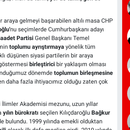
ir araya gelmeyi başarabilen altılı masa CHP
ğlu'
nu seçimlerde Cumhurbaşkanı adayı
aadet Partisi
Genel Başkanı Temel
imin
toplumu ayrıştırmaya
yönelik tüm
lı düşünen siyasi partilerin bir araya
 göstermesi
birleştirici
bir yaklaşım olması
bulunduğumuz dönemde
toplumun birleşmesine
n daha fazla ihtiyacımız olduğu zaten çok
i İlimler Akademisi mezunu, uzun yıllar
da
yılın bürokratı
seçilen Kılıçdaroğlu
Bağkur
e bulundu. 1999 yılında emekli olduktan