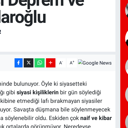
daroğlu
R
-
+
A
A
inde bulunuyor. Öyle ki siyasetteki
ı gibi
siyasi kişiliklerin
bir gün söylediği
akibine etmediği lafı bırakmayan siyasiler
uyor. Savaşta düşmana bile söylenmeyecek
kla söylenebilir oldu. Eskiden çok
naif ve kibar
tık ortalarda görünmüyor. Neredeyse