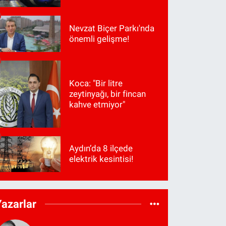
Nevzat Biçer Parkı'nda
önemli gelişme!
Koca: "Bir litre
zeytinyağı, bir fincan
kahve etmiyor"
Aydın’da 8 ilçede
elektrik kesintisi!
Yazarlar