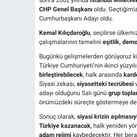
sonra 2002 yılında
İstanbul Milletvek
CHP Genel Başkanı
oldu. Geçtiğimi
Cumhurbaşkanı Adayı oldu.
Kemal Kılıçdaroğlu
, seçilirse ülke
çalışmalarının temelini
eşitlik, demo
Bugünkü gelişmelerden görüyoruz k
Türkiye Cumhuriyeti’nin ikinci yüzyıl
birleştirebilecek
, halk arasında
kard
Siyasi zekası,
siyasetteki tecrübesi
v
adayı olduğunu Salı günü
grup topla
önümüzdeki süreçte göstermeye de
Sonuç olarak,
siyasi krizin aşılmasıy
Türkiye kazanacak
, halk yeniden yö
adam rejimi
kaybedecektir. Her ber