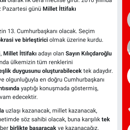
ili
olarak ilk defa meclise girdi. 2010 yılında
z Pazartesi günü
Millet İttifakı
mizin 13. Cumhurbaşkanı olacak. Seçim
krasi ve birleştirici
olmak üzerine kurdu.
i,
Millet İttifakı
adayı olan
Sayın Kılıçdaroğlu
ında ülkemizin tüm renklerini
eşlik duygusunu oluşturabilecek
tek adaydır.
e olgunluğuyla en doğru Cumhurbaşkanı
ntısında
yaptığı konuşmada göstermiş,
vam edecektir.
la
uzlaşı kazanacak, millet kazanacak,
netimde söz sahibi olacak, buna karşılık
tek
aber
birlikte başaracak
ve kazanacağız.