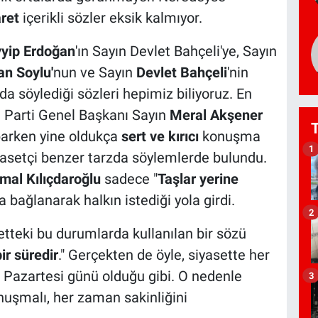
ret
içerikli sözler eksik kalmıyor.
yip Erdoğan
'ın Sayın Devlet Bahçeli'ye, Sayın
n Soylu'
nun ve Sayın
Devlet Bahçeli
'nin
söylediği sözleri hepimiz biliyoruz. En
i Parti Genel Başkanı Sayın
Meral Akşener
parken yine oldukça
sert ve kırıcı
konuşma
1
yasetçi benzer tarzda söylemlerde bulundu.
mal Kılıçdaroğlu
sadece "
Taşlar yerine
ıya bağlanarak halkın istediği yola girdi.
2
setteki bu durumlarda kullanılan bir sözü
ir süredir
." Gerçekten de öyle, siyasette her
iz Pazartesi günü olduğu gibi. O nedenle
3
uşmalı, her zaman sakinliğini