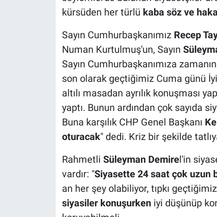
kürsüden her türlü
kaba söz ve haka
Sayın Cumhurbaşkanımız
Recep Tay
Numan Kurtulmuş'un, Sayın
Süleyma
Sayın Cumhurbaşkanımıza zamanında 
son olarak geçtiğimiz Cuma günü İy
altılı masadan ayrılık konuşması ya
yaptı. Bunun ardından çok sayıda si
Buna karşılık CHP Genel Başkanı
Ke
oturacak
" dedi. Kriz bir şekilde tatl
Rahmetli
Süleyman Demire
l'in siya
vardır: "
Siyasette 24 saat çok uzun b
an her şey olabiliyor, tıpkı geçtiğim
siyasiler konuşurken
iyi düşünüp kon