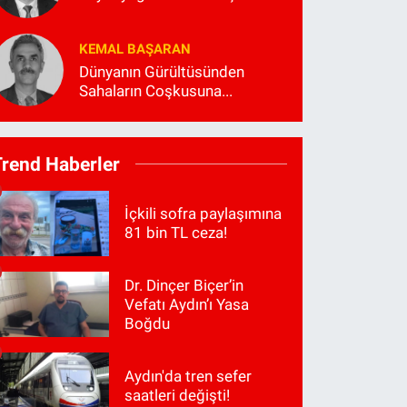
KEMAL BAŞARAN
Dünyanın Gürültüsünden
Sahaların Coşkusuna...
Trend Haberler
İçkili sofra paylaşımına
81 bin TL ceza!
Dr. Dinçer Biçer’in
Vefatı Aydın’ı Yasa
Boğdu
Aydın'da tren sefer
saatleri değişti!