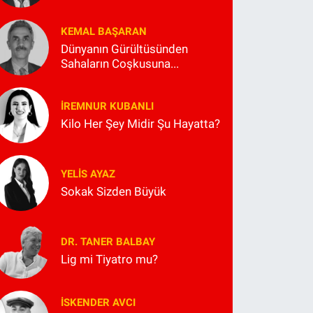
KEMAL BAŞARAN
Dünyanın Gürültüsünden
Sahaların Coşkusuna...
İREMNUR KUBANLI
Kilo Her Şey Midir Şu Hayatta?
YELIS AYAZ
Sokak Sizden Büyük
DR. TANER BALBAY
Lig mi Tiyatro mu?
İSKENDER AVCI