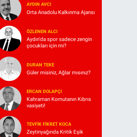
AYDIN AVCI
Orta Anadolu Kalkınma Ajansı
ÖZLENEN ALCI
Aydın'da spor sadece zengin
çocukları için mi?
DURAN TEKE
Güler misiniz, Ağlar mısınız?
ERCAN DOLAPÇI
Kahraman Komutanın Kıbrıs
vasiyeti!
TEVFIK FIKRET KOCA
Zeytinyağında Kritik Eşik