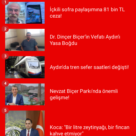
1
İçkili sofra paylaşımına 81 bin TL
ceza!
2
Dr. Dinçer Biçer’in Vefatı Aydın’ı
Yasa Boğdu
3
Aydın'da tren sefer saatleri değişti!
4
Nevzat Biçer Parkı'nda önemli
gelişme!
5
Koca: "Bir litre zeytinyağı, bir fincan
kahve etmiyor"