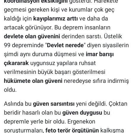
koordinasyon eksikliğini
gösterdi. Harekete
geçmesi gereken kişi ve kurumlar çok geç
kaldığı için
kayıplarımız arttı
ve daha da
artacak görünüyor. Bu deprem insanların
devlete olan güvenini
derinden sarstı. Üstelik
99 depreminde "
Devlet nerede
" diyen siyasilerin
şimdi aynı duruma düşmesi ve
imar barışı
çıkararak
uygunsuz yapılara ruhsat
verilmesinin büyük başarı gösterilmesi
hükümete olan güveni
neredeyse sıfıra indirmiş
oldu.
Aslında bu
güven sarsıntısı
yeni değildi. Çoktan
beridir hasarlı olan bu
güven duygusu
bu
depremle yerle bir oldu. Ergenekon
soruşturmaları,
feto terör örgütünün
kalkışma