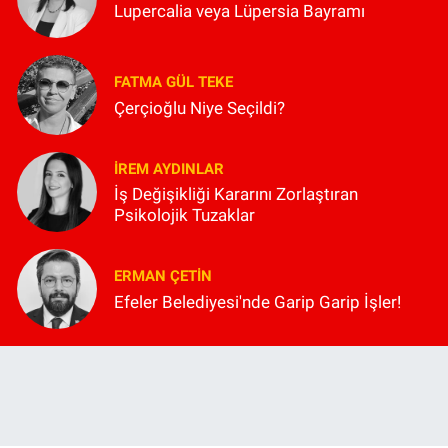
Lupercalia veya Lüpersia Bayramı
FATMA GÜL TEKE
Çerçioğlu Niye Seçildi?
İREM AYDINLAR
İş Değişikliği Kararını Zorlaştıran
Psikolojik Tuzaklar
ERMAN ÇETIN
Efeler Belediyesi'nde Garip Garip İşler!