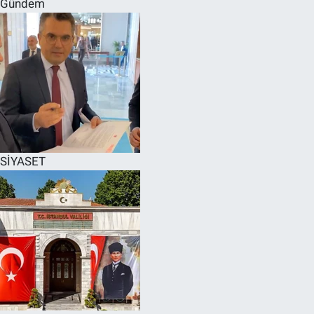
Gündem
SPOR
RESMİ İLANLAR
SİYASET