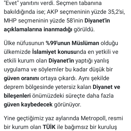
"Evet" yanıtını verdi. Seçmen tabanına
bakıldığında ise; AKP seçmeninin yüzde 35,2'si,
MHP seçmeninin yüzde 58'inin
Diyanet'in
açıklamalarına inanmadığı
görüldü.
Ülke nüfusunun
%99'unun Müslüman
olduğu
ülkemizde
İslamiyet konusu
nda en yetkili ve
etkili kurum olan
Diyanet'in
yaptığı yanlış
uygulama ve söylemler bu kadar düşük bir
güven oranını
ortaya çıkardı. Aynı şekilde
deprem bölgesinde yetersiz kalan
Diyanet ve
bileşenleri
önümüzdeki süreçte daha fazla
güven kaybedecek
görünüyor.
Yine geçtiğimiz yaz aylarında Metropoll, resmi
bir kurum olan
TÜİK
ile bağımsız bir kuruluş