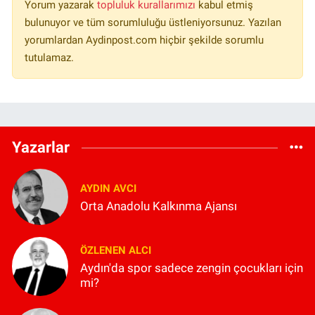
Yorum yazarak
topluluk kurallarımızı
kabul etmiş
bulunuyor ve tüm sorumluluğu üstleniyorsunuz. Yazılan
yorumlardan Aydinpost.com hiçbir şekilde sorumlu
tutulamaz.
Yazarlar
AYDIN AVCI
Orta Anadolu Kalkınma Ajansı
ÖZLENEN ALCI
Aydın'da spor sadece zengin çocukları için
mi?