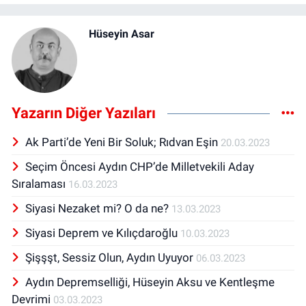
Hüseyin Asar
Yazarın Diğer Yazıları
Ak Parti’de Yeni Bir Soluk; Rıdvan Eşin
20.03.2023
Seçim Öncesi Aydın CHP’de Milletvekili Aday
Sıralaması
16.03.2023
Siyasi Nezaket mi? O da ne?
13.03.2023
Siyasi Deprem ve Kılıçdaroğlu
10.03.2023
Şişşşt, Sessiz Olun, Aydın Uyuyor
06.03.2023
Aydın Depremselliği, Hüseyin Aksu ve Kentleşme
Devrimi
03.03.2023