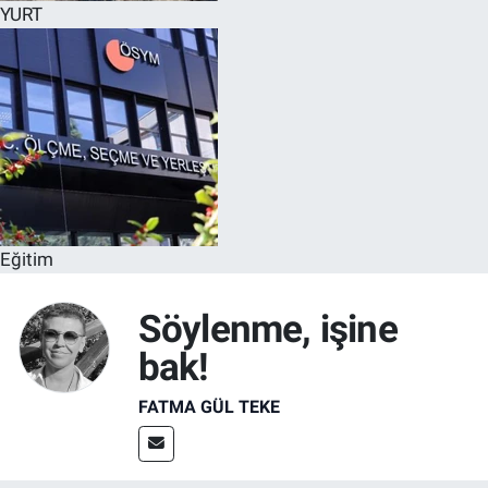
YURT
Eğitim
Söylenme, işine
bak!
FATMA GÜL TEKE