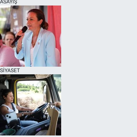
ASAYİŞ
SPOR
RESMİ İLANLAR
SİYASET