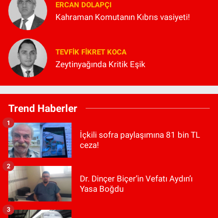
ERCAN DOLAPÇI
Kahraman Komutanın Kıbrıs vasiyeti!
TEVFIK FIKRET KOCA
Zeytinyağında Kritik Eşik
Trend Haberler
1
İçkili sofra paylaşımına 81 bin TL
ceza!
2
Dr. Dinçer Biçer’in Vefatı Aydın’ı
Yasa Boğdu
3