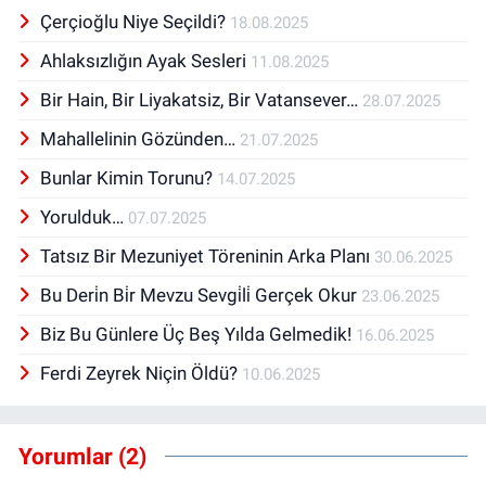
Çerçioğlu Niye Seçildi?
18.08.2025
Ahlaksızlığın Ayak Sesleri
11.08.2025
Bir Hain, Bir Liyakatsiz, Bir Vatansever…
28.07.2025
Mahallelinin Gözünden…
21.07.2025
Bunlar Kimin Torunu?
14.07.2025
Yorulduk…
07.07.2025
Tatsız Bir Mezuniyet Töreninin Arka Planı
30.06.2025
Bu Deri̇n Bi̇r Mevzu Sevgi̇li̇ Gerçek Okur
23.06.2025
Biz Bu Günlere Üç Beş Yılda Gelmedik!
16.06.2025
Ferdi Zeyrek Niçin Öldü?
10.06.2025
Yorumlar (2)