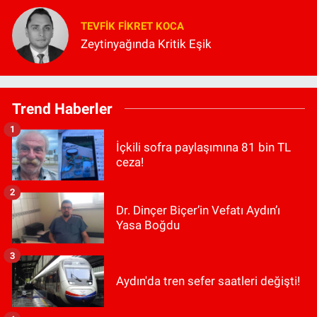
TEVFIK FIKRET KOCA
Zeytinyağında Kritik Eşik
Trend Haberler
1
İçkili sofra paylaşımına 81 bin TL
ceza!
2
Dr. Dinçer Biçer’in Vefatı Aydın’ı
Yasa Boğdu
3
Aydın'da tren sefer saatleri değişti!