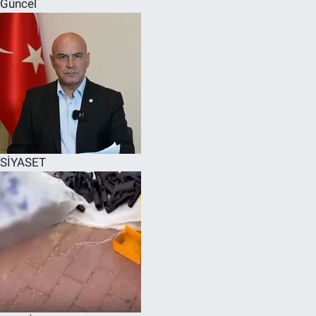
Güncel
SPOR
RESMİ İLANLAR
SİYASET