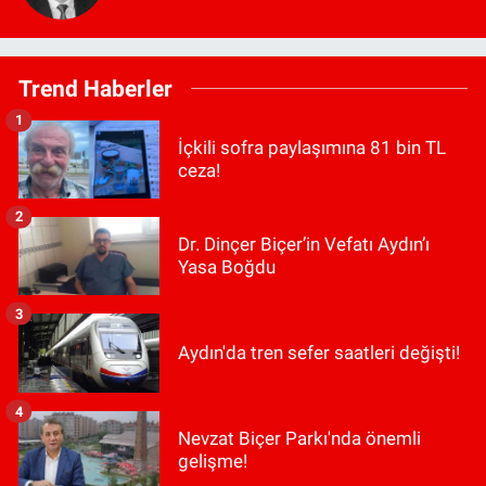
Trend Haberler
1
İçkili sofra paylaşımına 81 bin TL
ceza!
2
Dr. Dinçer Biçer’in Vefatı Aydın’ı
Yasa Boğdu
3
Aydın'da tren sefer saatleri değişti!
4
Nevzat Biçer Parkı'nda önemli
gelişme!