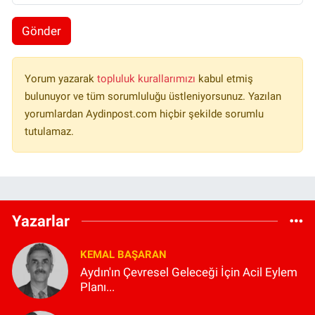
Gönder
Yorum yazarak
topluluk kurallarımızı
kabul etmiş
bulunuyor ve tüm sorumluluğu üstleniyorsunuz. Yazılan
yorumlardan Aydinpost.com hiçbir şekilde sorumlu
tutulamaz.
Yazarlar
KEMAL BAŞARAN
Aydın'ın Çevresel Geleceği İçin Acil Eylem
Planı...