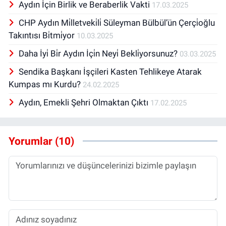
Aydın İçin Birlik ve Beraberlik Vakti
17.03.2025
CHP Aydın Mi̇lletveki̇li̇ Süleyman Bülbül’ün Çerçi̇oğlu
Takıntısı Bi̇tmi̇yor
10.03.2025
Daha İyi̇ Bi̇r Aydın İçi̇n Neyi̇ Bekli̇yorsunuz?
03.03.2025
Sendika Başkanı İşçileri Kasten Tehlikeye Atarak
Kumpas mı Kurdu?
24.02.2025
Aydın, Emekli Şehri Olmaktan Çıktı
17.02.2025
Yorumlar (10)