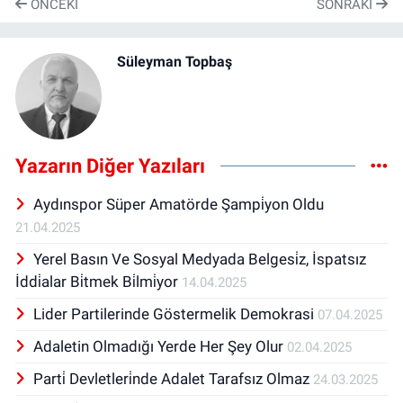
ÖNCEKI
SONRAKI
Süleyman Topbaş
Yazarın Diğer Yazıları
Aydınspor Süper Amatörde Şampi̇yon Oldu
21.04.2025
Yerel Basın Ve Sosyal Medyada Belgesi̇z, İspatsız
İddi̇alar Bi̇tmek Bi̇lmi̇yor
14.04.2025
Lider Partilerinde Göstermelik Demokrasi
07.04.2025
Adaletin Olmadığı Yerde Her Şey Olur
02.04.2025
Parti̇ Devletleri̇nde Adalet Tarafsız Olmaz
24.03.2025