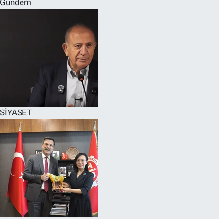
Gündem
SPOR
RESMİ İLANLAR
SİYASET