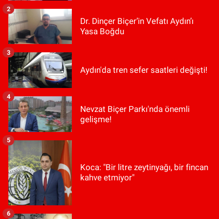
2
Dr. Dinçer Biçer’in Vefatı Aydın’ı
Yasa Boğdu
3
Aydın'da tren sefer saatleri değişti!
4
Nevzat Biçer Parkı'nda önemli
gelişme!
5
Koca: "Bir litre zeytinyağı, bir fincan
kahve etmiyor"
6