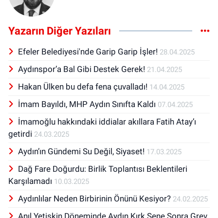
Yazarın Diğer Yazıları
Efeler Belediyesi'nde Garip Garip İşler!
28.04.2025
Aydınspor’a Bal Gibi Destek Gerek!
21.04.2025
Hakan Ülken bu defa fena çuvalladı!
14.04.2025
İmam Bayıldı, MHP Aydın Sınıfta Kaldı
07.04.2025
İmamoğlu hakkındaki iddialar akıllara Fatih Atay’ı
getirdi
24.03.2025
Aydın’ın Gündemi Su Değil, Siyaset!
17.03.2025
Dağ Fare Doğurdu: Birlik Toplantısı Beklentileri
Karşılamadı
10.03.2025
Aydınlılar Neden Birbirinin Önünü Kesiyor?
24.02.2025
Anıl Yetişkin Döneminde Aydın Kırk Sene Sonra Grev