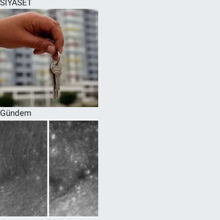
SİYASET
SPOR
RESMİ İLANLAR
Gündem