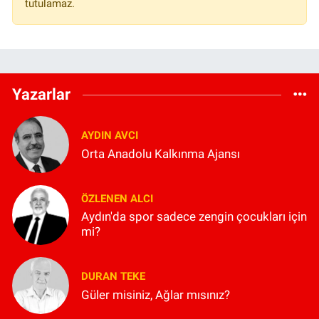
tutulamaz.
Yazarlar
AYDIN AVCI
Orta Anadolu Kalkınma Ajansı
ÖZLENEN ALCI
Aydın'da spor sadece zengin çocukları için
mi?
DURAN TEKE
Güler misiniz, Ağlar mısınız?