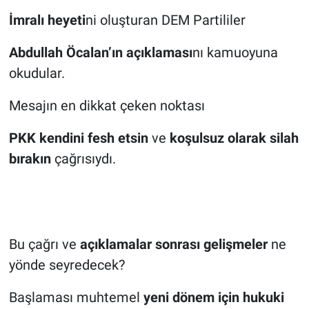
İmralı heyeti
ni oluşturan DEM Partililer
Abdullah Öcalan’ın açıklaması
nı kamuoyuna
okudular.
Mesajın en dikkat çeken noktası
PKK kendini fesh etsin
ve
koşulsuz olarak silah
bırakın
çağrısıydı.
Bu çağrı ve
açıklamalar sonrası gelişmeler
ne
yönde seyredecek?
Başlaması muhtemel
yeni dönem için hukuki