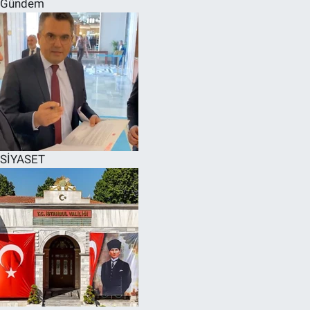
Gündem
SPOR
RESMİ İLANLAR
SİYASET