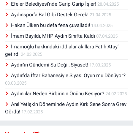
Efeler Belediyesi'nde Garip Garip İşler!
28.04.2025
Aydınspor’a Bal Gibi Destek Gerek!
21.04.2025
Hakan Ülken bu defa fena çuvalladı!
14.04.2025
İmam Bayıldı, MHP Aydın Sınıfta Kaldı
07.04.2025
İmamoğlu hakkındaki iddialar akıllara Fatih Atay’ı
getirdi
24.03.2025
Aydın’ın Gündemi Su Değil, Siyaset!
17.03.2025
Aydın’da İftar Bahanesiyle Siyasi Oyun mu Dönüyor?
03.03.2025
Aydınlılar Neden Birbirinin Önünü Kesiyor?
24.02.2025
Anıl Yetişkin Döneminde Aydın Kırk Sene Sonra Grev
Gördü!
17.02.2025