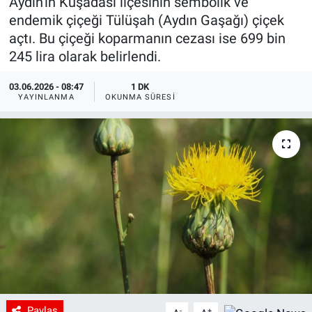
Aydın'ın Kuşadası ilçesinin sembolik ve
endemik çiçeği Tülüşah (Aydın Gaşağı) çiçek
açtı. Bu çiçeği koparmanın cezası ise 699 bin
245 lira olarak belirlendi.
03.06.2026 - 08:47
1 DK
YAYINLANMA
OKUNMA SÜRESI
Paylaş
-
+