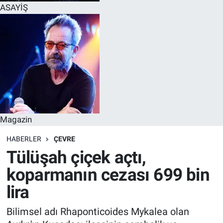
ASAYİŞ
Magazin
HABERLER
ÇEVRE
Tülüşah çiçek açtı,
koparmanın cezası 699 bin
lira
Bilimsel adı Rhaponticoides Mykalea olan