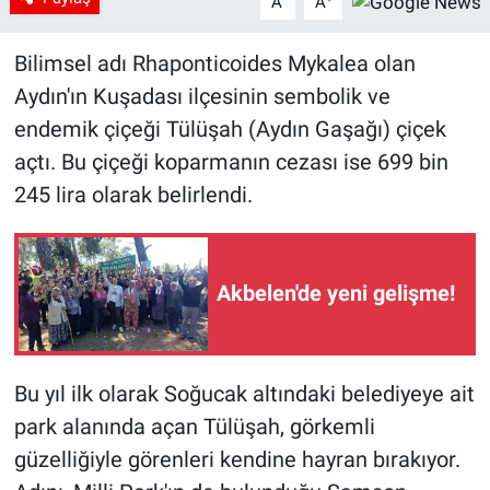
A
A
Bilimsel adı Rhaponticoides Mykalea olan
Aydın'ın Kuşadası ilçesinin sembolik ve
endemik çiçeği Tülüşah (Aydın Gaşağı) çiçek
açtı. Bu çiçeği koparmanın cezası ise 699 bin
245 lira olarak belirlendi.
Akbelen'de yeni gelişme!
Bu yıl ilk olarak Soğucak altındaki belediyeye ait
park alanında açan Tülüşah, görkemli
güzelliğiyle görenleri kendine hayran bırakıyor.