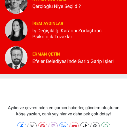
Çerçioğlu Niye Seçildi?
İREM AYDINLAR
İş Değişikliği Kararını Zorlaştıran
Psikolojik Tuzaklar
ERMAN ÇETIN
Efeler Belediyesi'nde Garip Garip İşler!
Aydın ve çevresinden en çarpıcı haberler, gündem oluşturan
köşe yazıları, canlı yayınlar ve daha pek çok detay!