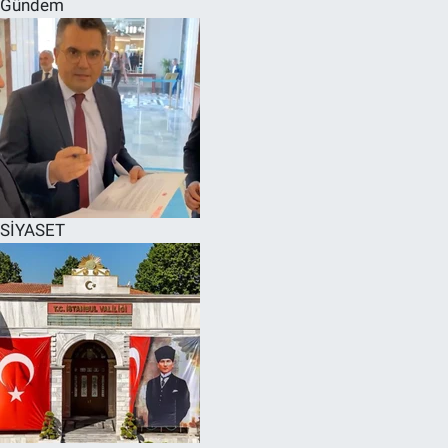
Gündem
SPOR
RESMİ İLANLAR
SİYASET