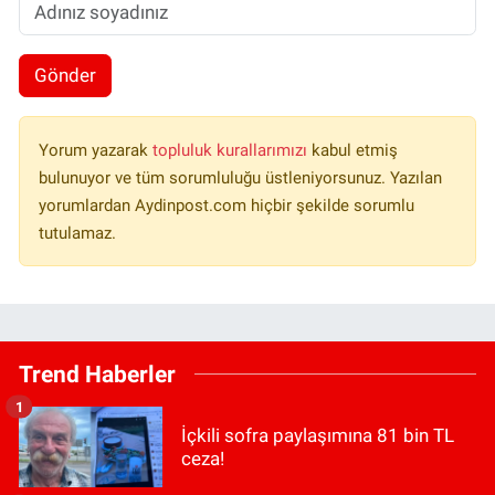
Gönder
Yorum yazarak
topluluk kurallarımızı
kabul etmiş
bulunuyor ve tüm sorumluluğu üstleniyorsunuz. Yazılan
yorumlardan Aydinpost.com hiçbir şekilde sorumlu
tutulamaz.
Trend Haberler
1
İçkili sofra paylaşımına 81 bin TL
ceza!