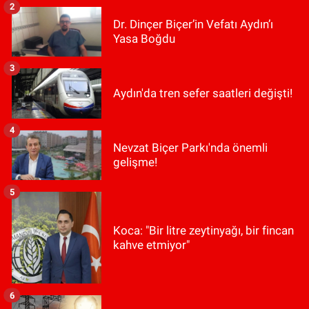
2
Dr. Dinçer Biçer’in Vefatı Aydın’ı
Yasa Boğdu
3
Aydın'da tren sefer saatleri değişti!
4
Nevzat Biçer Parkı'nda önemli
gelişme!
5
Koca: "Bir litre zeytinyağı, bir fincan
kahve etmiyor"
6