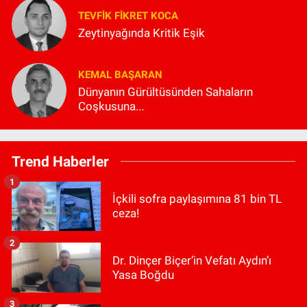
TEVFIK FIKRET KOCA
Zeytinyağında Kritik Eşik
KEMAL BAŞARAN
Dünyanın Gürültüsünden Sahaların
Coşkusuna...
Trend Haberler
1
İçkili sofra paylaşımına 81 bin TL
ceza!
2
Dr. Dinçer Biçer’in Vefatı Aydın’ı
Yasa Boğdu
3