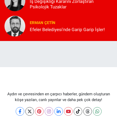
İş Değişikliği Kararını Zorlaştıran
Psikolojik Tuzaklar
ERMAN ÇETIN
Efeler Belediyesi'nde Garip Garip İşler!
Aydın ve çevresinden en çarpıcı haberler, gündem oluşturan
köşe yazıları, canlı yayınlar ve daha pek çok detay!