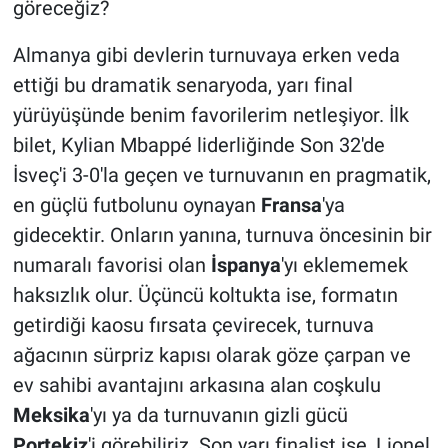
göreceğiz?
Almanya gibi devlerin turnuvaya erken veda
ettiği bu dramatik senaryoda, yarı final
yürüyüşünde benim favorilerim netleşiyor. İlk
bilet, Kylian Mbappé liderliğinde Son 32'de
İsveç'i 3-0'la geçen ve turnuvanın en pragmatik,
en güçlü futbolunu oynayan
Fransa
'ya
gidecektir. Onların yanına, turnuva öncesinin bir
numaralı favorisi olan
İspanya
'yı eklememek
haksızlık olur. Üçüncü koltukta ise, formatın
getirdiği kaosu fırsata çevirecek, turnuva
ağacının sürpriz kapısı olarak göze çarpan ve
ev sahibi avantajını arkasına alan coşkulu
Meksika
'yı ya da turnuvanın gizli gücü
Portekiz
'i görebiliriz. Son yarı finalist ise, Lionel