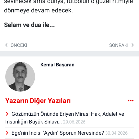
sevinecek ama dünya, futbolun o güzel ritmiyle
dönmeye devam edecek.
Selam ve dua ile...
ÖNCEKI
SONRAKI
Kemal Başaran
Yazarın Diğer Yazıları
Gözümüzün Önünde Eriyen Miras: Hak, Adalet ve
İnsanlığın Büyük Sınavı...
29.06.2026
Ege’nin İncisi ‘’Aydın’’ Sporun Neresinde?
30.04.2026