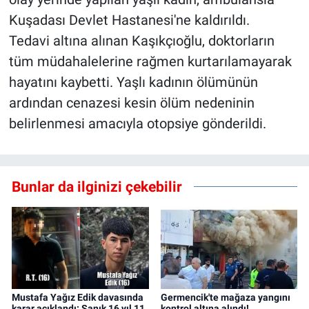
Kuşadası Devlet Hastanesi'ne kaldırıldı.
Tedavi altına alınan Kaşıkçıoğlu, doktorların
tüm müdahalelerine rağmen kurtarılamayarak
hayatını kaybetti. Yaşlı kadının ölümünün
ardından cenazesi kesin ölüm nedeninin
belirlenmesi amacıyla otopsiye gönderildi.
Bunlar da ilginizi çekebilir
Mustafa Yağız Edik davasında
Germencik'te mağaza yangını
karar açıklandı: Sanık 16 yıl 11
kontrol altına alındı!