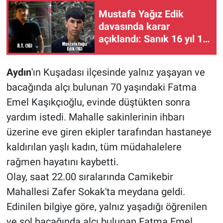
Mustafa Yağız Edik
davasında karar
açıklandı: Sanık 16 yıl 11
ay hapis cezasına
çarptırıldı
Aydın
'ın Kuşadası ilçesinde yalnız yaşayan ve
bacağında alçı bulunan 70 yaşındaki Fatma
Emel Kaşıkçıoğlu, evinde düştükten sonra
yardım istedi. Mahalle sakinlerinin ihbarı
üzerine eve giren ekipler tarafından hastaneye
kaldırılan yaşlı kadın, tüm müdahalelere
rağmen hayatını kaybetti.
Olay, saat 22.00 sıralarında Camikebir
Mahallesi Zafer Sokak'ta meydana geldi.
Edinilen bilgiye göre, yalnız yaşadığı öğrenilen
ve sol bacağında alçı bulunan Fatma Emel