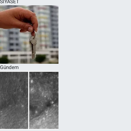
SİYASET
SPOR
RESMİ İLANLAR
Gündem