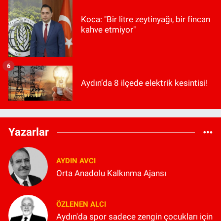
Koca: "Bir litre zeytinyağı, bir fincan
kahve etmiyor"
6
Aydın’da 8 ilçede elektrik kesintisi!
Yazarlar
AYDIN AVCI
Orta Anadolu Kalkınma Ajansı
ÖZLENEN ALCI
Aydın'da spor sadece zengin çocukları için