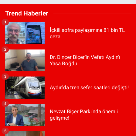
Trend Haberler
1
İçkili sofra paylaşımına 81 bin TL
ceza!
2
Dr. Dinçer Biçer’in Vefatı Aydın’ı
Yasa Boğdu
3
Aydın'da tren sefer saatleri değişti!
4
Nevzat Biçer Parkı'nda önemli
gelişme!
5