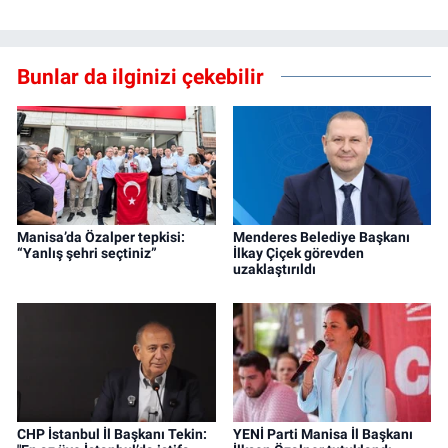
Bunlar da ilginizi çekebilir
Manisa’da Özalper tepkisi:
Menderes Belediye Başkanı
“Yanlış şehri seçtiniz”
İlkay Çiçek görevden
uzaklaştırıldı
CHP İstanbul İl Başkanı Tekin:
YENİ Parti Manisa İl Başkanı