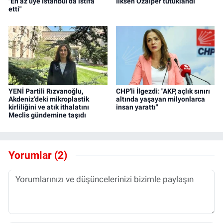
"En az üye İstanbul’da istifa
İlksen Özalper tutuklandı
etti"
YENİ Partili Rızvanoğlu,
CHP'li İlgezdi: "AKP, açlık sınırı
Akdeniz’deki mikroplastik
altında yaşayan milyonlarca
kirliliğini ve atık ithalatını
insan yarattı"
Meclis gündemine taşıdı
Yorumlar (2)