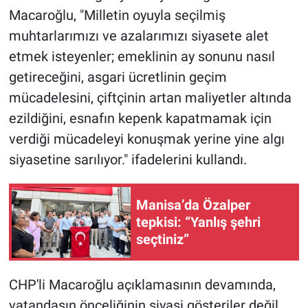
Macaroğlu, "Milletin oyuyla seçilmiş
muhtarlarımızı ve azalarımızı siyasete alet
etmek isteyenler; emeklinin ay sonunu nasıl
getireceğini, asgari ücretlinin geçim
mücadelesini, çiftçinin artan maliyetler altında
ezildiğini, esnafın kepenk kapatmamak için
verdiği mücadeleyi konuşmak yerine yine algı
siyasetine sarılıyor." ifadelerini kullandı.
Manisa’da Özalper
tepkisi: “Yanlış şehri
seçtiniz”
CHP'li Macaroğlu açıklamasının devamında,
vatandaşın önceliğinin siyasi gösteriler değil