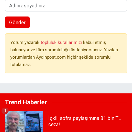
Gönder
Yorum yazarak
topluluk kurallarımızı
kabul etmiş
bulunuyor ve tüm sorumluluğu üstleniyorsunuz. Yazılan
yorumlardan Aydinpost.com hiçbir şekilde sorumlu
tutulamaz.
Trend Haberler
1
İçkili sofra paylaşımına 81 bin TL
ceza!