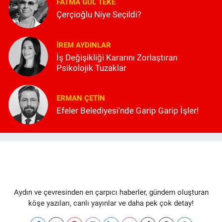
FATMA GÜL TEKE
Çerçioğlu Niye Seçildi?
İREM AYDINLAR
İş Değişikliği Kararını Zorlaştıran
Psikolojik Tuzaklar
ERMAN ÇETIN
Efeler Belediyesi'nde Garip Garip İşler!
Aydın ve çevresinden en çarpıcı haberler, gündem oluşturan
köşe yazıları, canlı yayınlar ve daha pek çok detay!