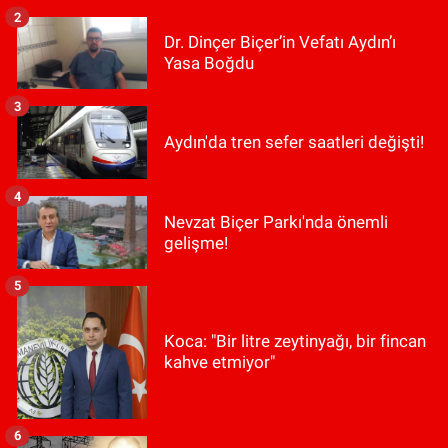
2
Dr. Dinçer Biçer’in Vefatı Aydın’ı
Yasa Boğdu
3
Aydın'da tren sefer saatleri değişti!
4
Nevzat Biçer Parkı'nda önemli
gelişme!
5
Koca: "Bir litre zeytinyağı, bir fincan
kahve etmiyor"
6