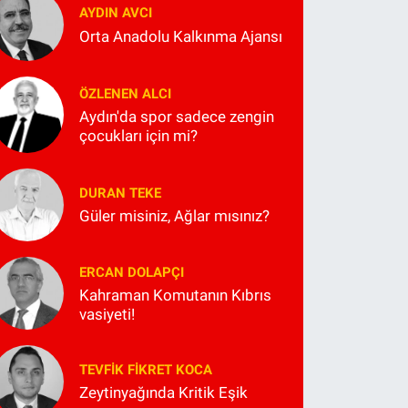
AYDIN AVCI
Orta Anadolu Kalkınma Ajansı
ÖZLENEN ALCI
Aydın'da spor sadece zengin
çocukları için mi?
DURAN TEKE
Güler misiniz, Ağlar mısınız?
ERCAN DOLAPÇI
Kahraman Komutanın Kıbrıs
vasiyeti!
TEVFIK FIKRET KOCA
Zeytinyağında Kritik Eşik