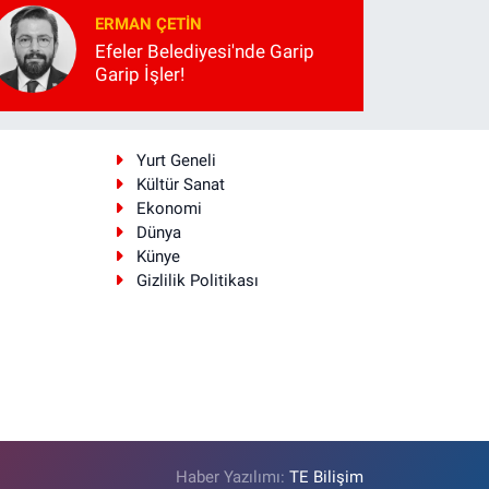
ERMAN ÇETIN
Efeler Belediyesi'nde Garip
Garip İşler!
i
Yurt Geneli
Kültür Sanat
Ekonomi
Dünya
Künye
Gizlilik Politikası
Haber Yazılımı:
TE Bilişim