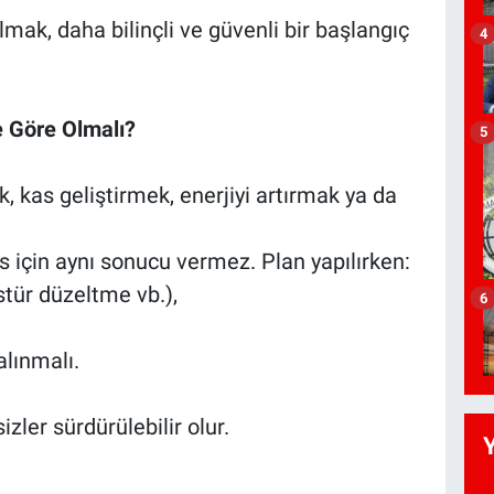
k, daha bilinçli ve güvenli bir başlangıç
4
e Göre Olmalı?
5
k, kas geliştirmek, enerjiyi artırmak ya da
s için aynı sonucu vermez. Plan yapılırken:
ostür düzeltme vb.),
6
alınmalı.
zler sürdürülebilir olur.