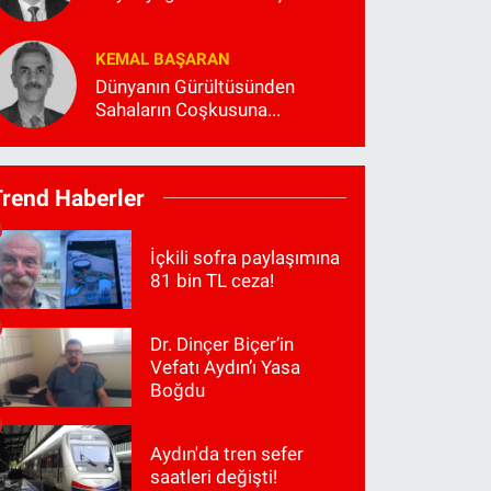
KEMAL BAŞARAN
Dünyanın Gürültüsünden
Sahaların Coşkusuna...
Trend Haberler
İçkili sofra paylaşımına
81 bin TL ceza!
Dr. Dinçer Biçer’in
Vefatı Aydın’ı Yasa
Boğdu
Aydın'da tren sefer
saatleri değişti!