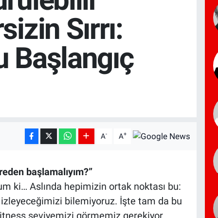
sizin Sırrı:
u Başlangıç
-
+
A
A
reden başlamalıyım?”
m ki… Aslında hepimizin ortak noktası bu:
 izleyeceğimizi bilemiyoruz. İşte tam da bu
itness seviyemizi görmemiz gerekiyor.