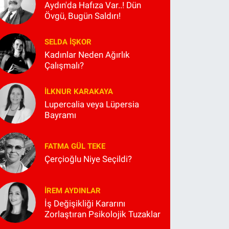
Aydın'da Hafıza Var..! Dün
Övgü, Bugün Saldırı!
SELDA İŞKOR
Kadınlar Neden Ağırlık
Çalışmalı?
İLKNUR KARAKAYA
Lupercalia veya Lüpersia
Bayramı
FATMA GÜL TEKE
Çerçioğlu Niye Seçildi?
İREM AYDINLAR
İş Değişikliği Kararını
Zorlaştıran Psikolojik Tuzaklar