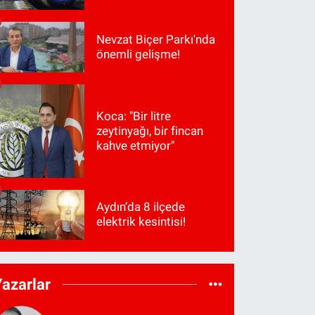
Nevzat Biçer Parkı'nda
önemli gelişme!
Koca: "Bir litre
zeytinyağı, bir fincan
kahve etmiyor"
Aydın’da 8 ilçede
elektrik kesintisi!
Yazarlar