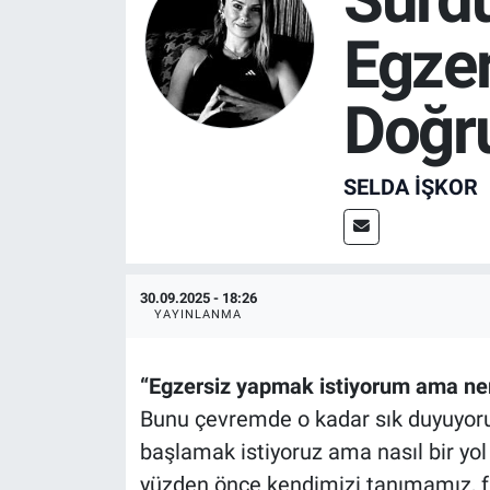
Egzer
SPOR
RESMİ İLANLAR
Doğr
SELDA İŞKOR
30.09.2025 - 18:26
YAYINLANMA
“Egzersiz yapmak istiyorum ama ne
Bunu çevremde o kadar sık duyuyoru
başlamak istiyoruz ama nasıl bir yol
yüzden önce kendimizi tanımamız, f