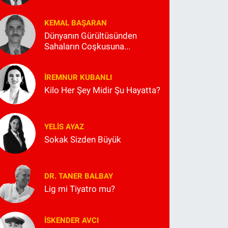
KEMAL BAŞARAN
Dünyanın Gürültüsünden
Sahaların Coşkusuna...
İREMNUR KUBANLI
Kilo Her Şey Midir Şu Hayatta?
YELIS AYAZ
Sokak Sizden Büyük
DR. TANER BALBAY
Lig mi Tiyatro mu?
İSKENDER AVCI