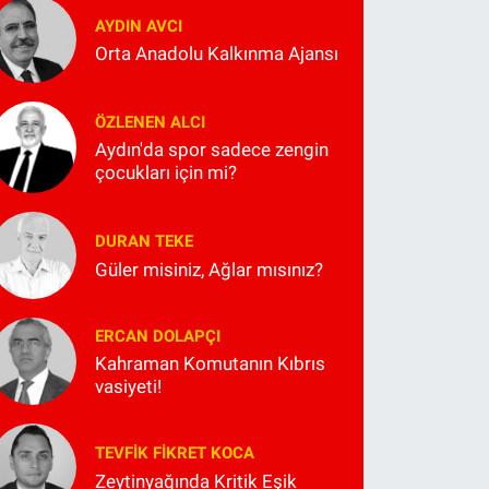
AYDIN AVCI
Orta Anadolu Kalkınma Ajansı
ÖZLENEN ALCI
Aydın'da spor sadece zengin
çocukları için mi?
DURAN TEKE
Güler misiniz, Ağlar mısınız?
ERCAN DOLAPÇI
Kahraman Komutanın Kıbrıs
vasiyeti!
TEVFIK FIKRET KOCA
Zeytinyağında Kritik Eşik