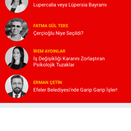
Lupercalia veya Lüpersia Bayramı
FATMA GÜL TEKE
Çerçioğlu Niye Seçildi?
İREM AYDINLAR
İş Değişikliği Kararını Zorlaştıran
Psikolojik Tuzaklar
ERMAN ÇETIN
Efeler Belediyesi'nde Garip Garip İşler!