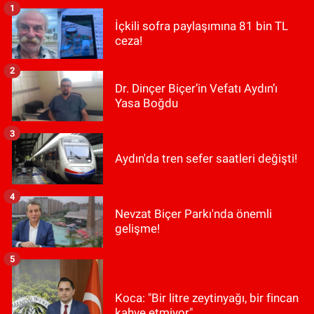
1
İçkili sofra paylaşımına 81 bin TL
ceza!
2
Dr. Dinçer Biçer’in Vefatı Aydın’ı
Yasa Boğdu
3
Aydın'da tren sefer saatleri değişti!
4
Nevzat Biçer Parkı'nda önemli
gelişme!
5
Koca: "Bir litre zeytinyağı, bir fincan
kahve etmiyor"