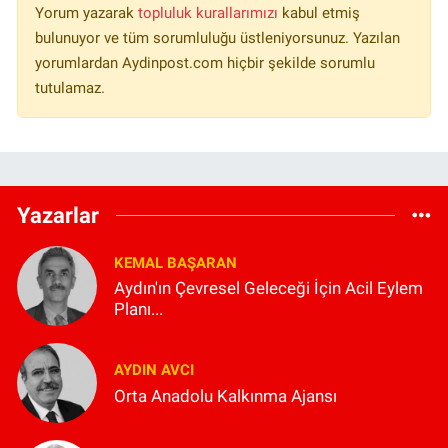
Yorum yazarak
topluluk kurallarımızı
kabul etmiş
bulunuyor ve tüm sorumluluğu üstleniyorsunuz. Yazılan
yorumlardan Aydinpost.com hiçbir şekilde sorumlu
tutulamaz.
Yazarlar
KEMAL BAŞARAN
Aydın'ın Çevresel Geleceği İçin Acil Eylem
Planı...
AYDIN AVCI
Orta Anadolu Kalkınma Ajansı