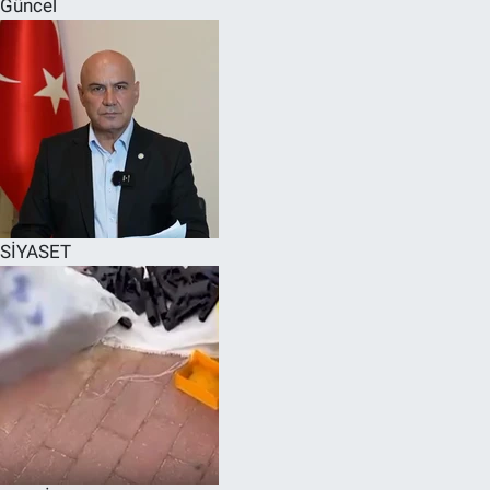
Güncel
SPOR
RESMİ İLANLAR
SİYASET