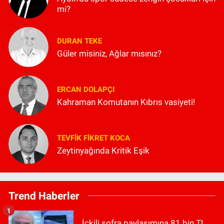
mi?
DURAN TEKE
Güler misiniz, Ağlar mısınız?
ERCAN DOLAPÇI
Kahraman Komutanın Kıbrıs vasiyeti!
TEVFIK FIKRET KOCA
Zeytinyağında Kritik Eşik
Trend Haberler
1
İçkili sofra paylaşımına 81 bin TL