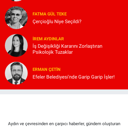
FATMA GÜL TEKE
Çerçioğlu Niye Seçildi?
İREM AYDINLAR
İş Değişikliği Kararını Zorlaştıran
Psikolojik Tuzaklar
ERMAN ÇETIN
Efeler Belediyesi'nde Garip Garip İşler!
Aydın ve çevresinden en çarpıcı haberler, gündem oluşturan