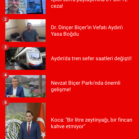
ceza!
2
Dr. Dinçer Biçer’in Vefatı Aydın’ı
Yasa Boğdu
3
Aydın'da tren sefer saatleri değişti!
4
Nevzat Biçer Parkı'nda önemli
gelişme!
5
Koca: "Bir litre zeytinyağı, bir fincan
kahve etmiyor"