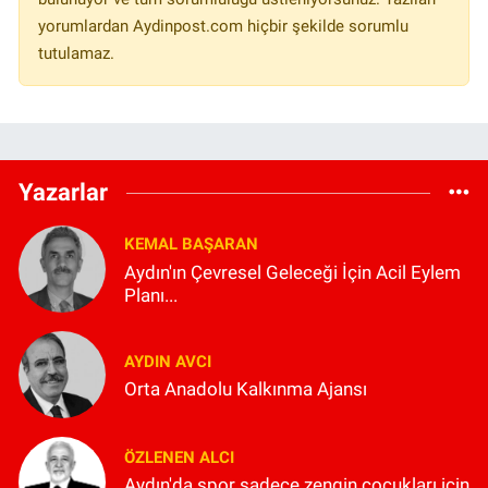
yorumlardan Aydinpost.com hiçbir şekilde sorumlu
tutulamaz.
Yazarlar
KEMAL BAŞARAN
Aydın'ın Çevresel Geleceği İçin Acil Eylem
Planı...
AYDIN AVCI
Orta Anadolu Kalkınma Ajansı
ÖZLENEN ALCI
Aydın'da spor sadece zengin çocukları için