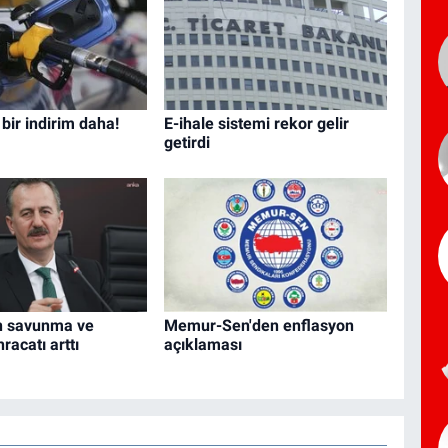
bir indirim daha!
E-ihale sistemi rekor gelir
getirdi
in savunma ve
Memur-Sen'den enflasyon
hracatı arttı
açıklaması