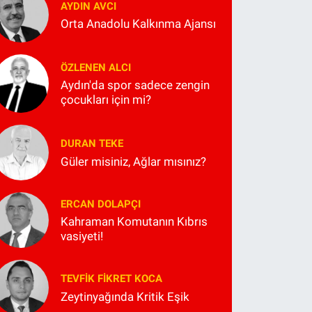
AYDIN AVCI
Orta Anadolu Kalkınma Ajansı
ÖZLENEN ALCI
Aydın'da spor sadece zengin
çocukları için mi?
DURAN TEKE
Güler misiniz, Ağlar mısınız?
ERCAN DOLAPÇI
Kahraman Komutanın Kıbrıs
vasiyeti!
TEVFIK FIKRET KOCA
Zeytinyağında Kritik Eşik