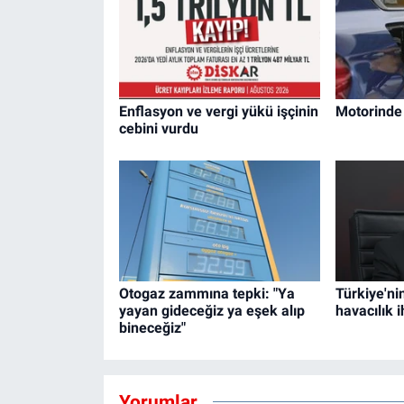
Enflasyon ve vergi yükü işçinin
Motorinde 
cebini vurdu
Otogaz zammına tepki: "Ya
Türkiye'n
yayan gideceğiz ya eşek alıp
havacılık i
bineceğiz"
Yorumlar