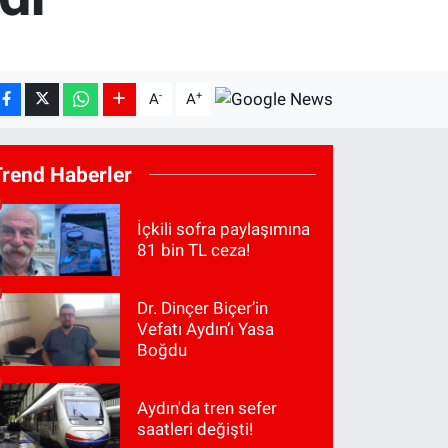
-
+
A
A
Trend Haberler
İçkili sofra paylaşımına
81 bin TL ceza!
Dr. Dinçer Biçer’in
Vefatı Aydın’ı Yasa
Boğdu
Aydın'da tren sefer
saatleri değişti!