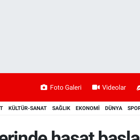
Foto Galeri
Videolar
ET
KÜLTÜR-SANAT
SAĞLIK
EKONOMİ
DÜNYA
SPO
erinde hasat başla