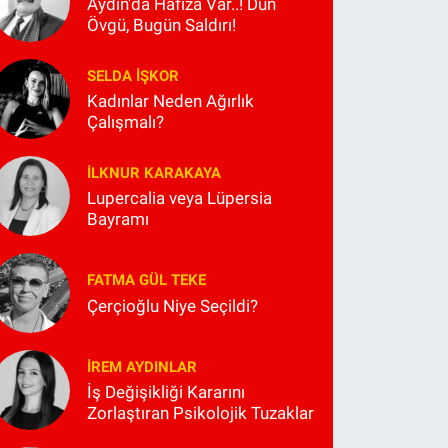
Aydın'da Hafıza Var..! Dün
Övgü, Bugün Saldırı!
SELDA İŞKOR
Kadınlar Neden Ağırlık
Çalışmalı?
İLKNUR KARAKAYA
Lupercalia veya Lüpersia
Bayramı
FATMA GÜL TEKE
Çerçioğlu Niye Seçildi?
İREM AYDINLAR
İş Değişikliği Kararını
Zorlaştıran Psikolojik Tuzaklar