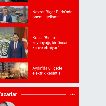
Nevzat Biçer Parkı'nda
önemli gelişme!
Koca: "Bir litre
zeytinyağı, bir fincan
kahve etmiyor"
Aydın’da 8 ilçede
elektrik kesintisi!
Yazarlar