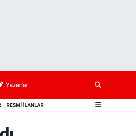
Yazarlar
R
RESMİ İLANLAR
dı