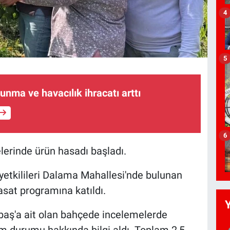
4
5
unma ve havacılık ihracatı arttı
6
elerinde ürün hasadı başladı.
etkilileri Dalama Mahallesi'nde bulunan
asat programına katıldı.
baş'a ait olan bahçede incelemelerde
im durumu hakkında bilgi aldı. Toplam 2,5