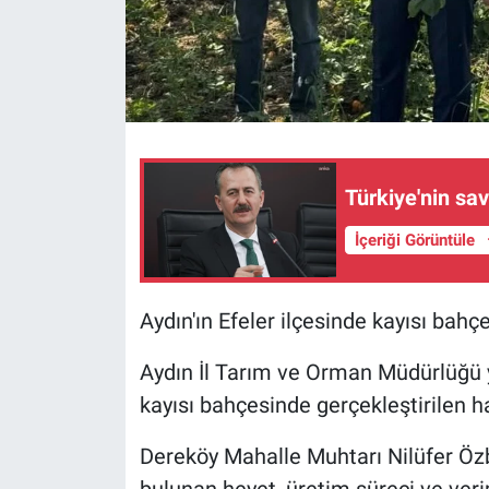
Türkiye'nin sav
İçeriği Görüntüle
Aydın'ın Efeler ilçesinde kayısı bahç
Aydın İl Tarım ve Orman Müdürlüğü y
kayısı bahçesinde gerçekleştirilen h
Dereköy Mahalle Muhtarı Nilüfer Öz
bulunan heyet, üretim süreci ve ver