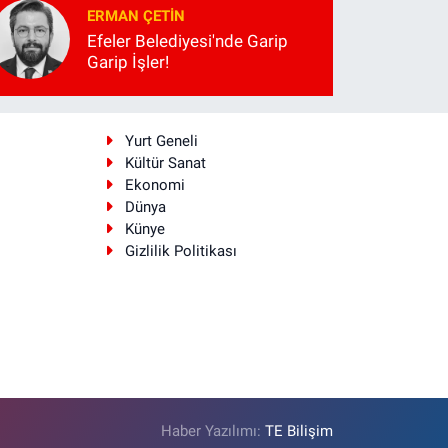
ERMAN ÇETIN
Efeler Belediyesi'nde Garip
Garip İşler!
i
Yurt Geneli
Kültür Sanat
Ekonomi
Dünya
Künye
Gizlilik Politikası
Haber Yazılımı:
TE Bilişim