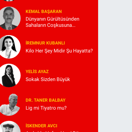
KEMAL BAŞARAN
Dünyanın Gürültüsünden
Sahaların Coşkusuna...
İREMNUR KUBANLI
Kilo Her Şey Midir Şu Hayatta?
YELIS AYAZ
Sokak Sizden Büyük
DR. TANER BALBAY
Lig mi Tiyatro mu?
İSKENDER AVCI