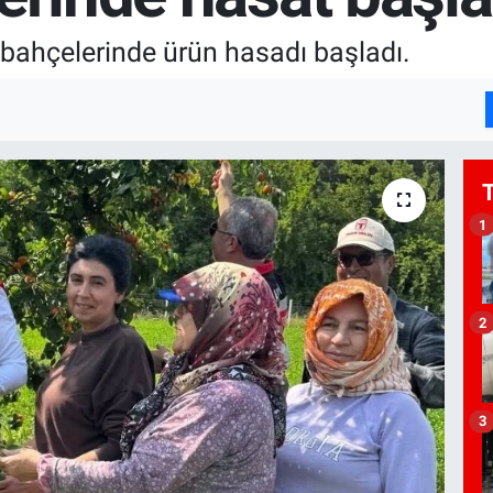
ı bahçelerinde ürün hasadı başladı.
1
2
3