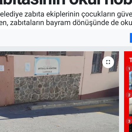
elediye zabıta ekiplerinin çocukların güv
ken, zabıtaların bayram dönüşünde de oku
1
2
3