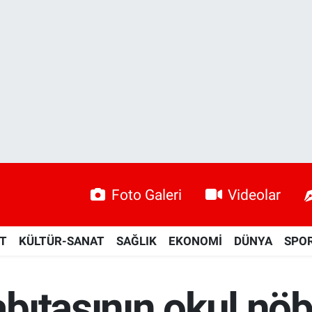
Foto Galeri
Videolar
ET
KÜLTÜR-SANAT
SAĞLIK
EKONOMİ
DÜNYA
SPO
ıtasının okul nöb