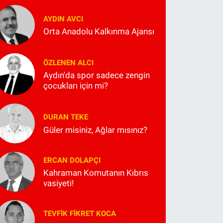
AYDIN AVCI
Orta Anadolu Kalkınma Ajansı
ÖZLENEN ALCI
Aydın'da spor sadece zengin
çocukları için mi?
DURAN TEKE
Güler misiniz, Ağlar mısınız?
ERCAN DOLAPÇI
Kahraman Komutanın Kıbrıs
vasiyeti!
TEVFIK FIKRET KOCA