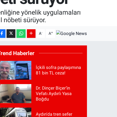
enliğine yönelik uygulamaları
l nöbeti sürüyor.
-
+
A
A
Trend Haberler
İçkili sofra paylaşımına
81 bin TL ceza!
Dr. Dinçer Biçer’in
Vefatı Aydın’ı Yasa
Boğdu
Aydın'da tren sefer