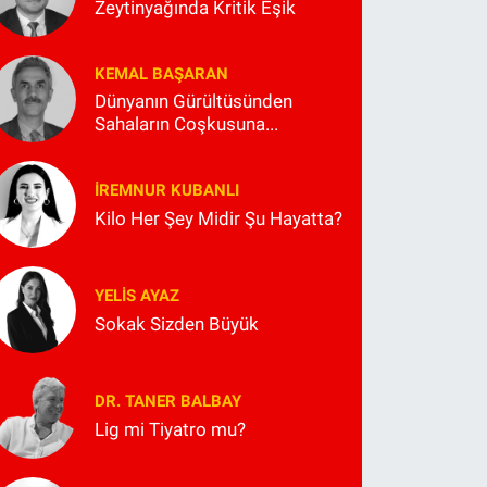
Zeytinyağında Kritik Eşik
KEMAL BAŞARAN
Dünyanın Gürültüsünden
Sahaların Coşkusuna...
İREMNUR KUBANLI
Kilo Her Şey Midir Şu Hayatta?
YELIS AYAZ
Sokak Sizden Büyük
DR. TANER BALBAY
Lig mi Tiyatro mu?