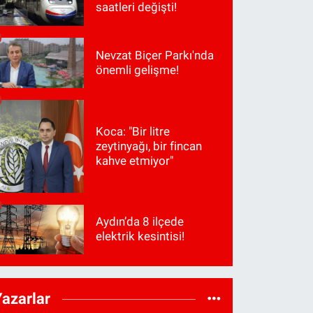
saatleri değişti!
Nevzat Biçer Parkı'nda
önemli gelişme!
Koca: "Bir litre
zeytinyağı, bir fincan
kahve etmiyor"
Aydın’da 8 ilçede
elektrik kesintisi!
Yazarlar