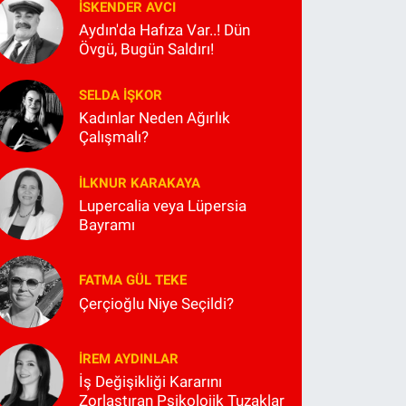
İSKENDER AVCI
Aydın'da Hafıza Var..! Dün
Övgü, Bugün Saldırı!
SELDA İŞKOR
Kadınlar Neden Ağırlık
Çalışmalı?
İLKNUR KARAKAYA
Lupercalia veya Lüpersia
Bayramı
FATMA GÜL TEKE
Çerçioğlu Niye Seçildi?
İREM AYDINLAR
İş Değişikliği Kararını
Zorlaştıran Psikolojik Tuzaklar