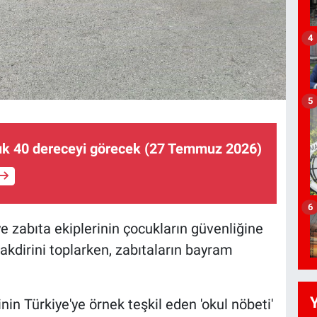
4
5
lık 40 dereceyi görecek (27 Temmuz 2026)
6
e zabıta ekiplerinin çocukların güvenliğine
akdirini toplarken, zabıtaların bayram
in Türkiye'ye örnek teşkil eden 'okul nöbeti'