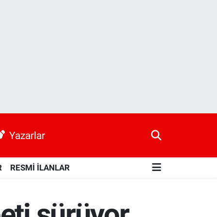
Yazarlar
R
RESMİ İLANLAR
eti sürüyor