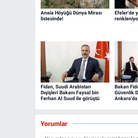
Anaia Höyüğü Dünya Mirası
Efeler'de y
listesinde!
renkleniyo
Fidan, Suudi Arabistan
Bakan Fida
Dışişleri Bakanı Faysal bin
Güvenlik D
Ferhan Al Suud ile görüştü
Ankara'da 
Yorumlar