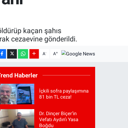
i öldürüp kaçan şahıs
arak cezaevine gönderildi.
-
+
A
A
Trend Haberler
İçkili sofra paylaşımına
81 bin TL ceza!
Dr. Dinçer Biçer’in
Vefatı Aydın’ı Yasa
Boğdu