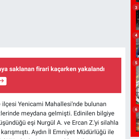
3
4
5
ya saklanan firari kaçarken yakalandı
 ilçesi Yenicami Mahallesi'nde bulunan
6
erinde meydana gelmişti. Edinilen bilgiye
düşündüğü eşi Nurgül A. ve Ercan Z.'yi silahla
karışmıştı. Aydın İl Emniyet Müdürlüğü ile