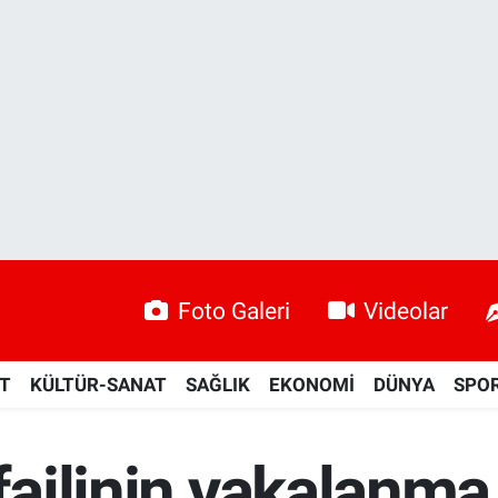
Foto Galeri
Videolar
ET
KÜLTÜR-SANAT
SAĞLIK
EKONOMİ
DÜNYA
SPO
 failinin yakalanma