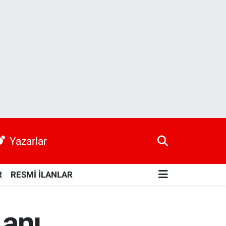
Yazarlar
R
RESMİ İLANLAR
 anı