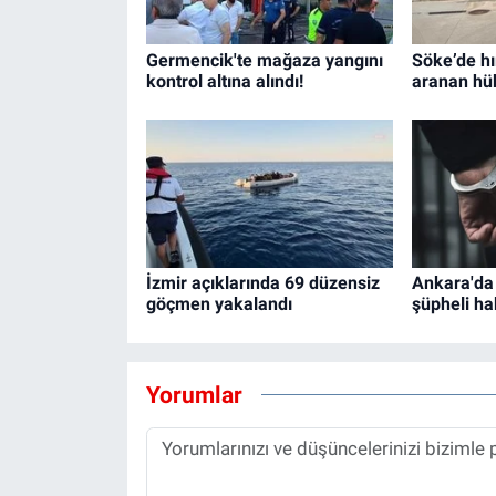
Germencik'te mağaza yangını
Söke’de hı
kontrol altına alındı!
aranan hü
İzmir açıklarında 69 düzensiz
Ankara'da
göçmen yakalandı
şüpheli ha
Yorumlar