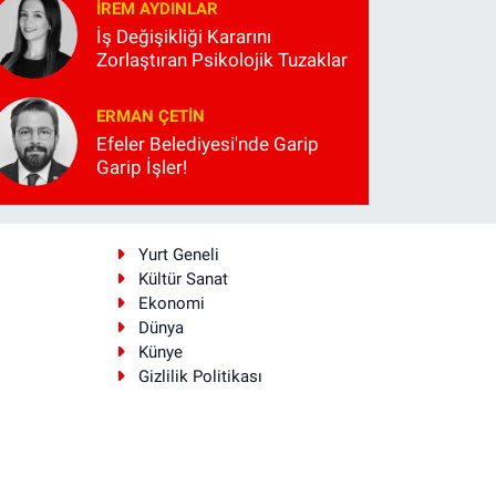
İREM AYDINLAR
İş Değişikliği Kararını
Zorlaştıran Psikolojik Tuzaklar
ERMAN ÇETIN
Efeler Belediyesi'nde Garip
Garip İşler!
i
Yurt Geneli
Kültür Sanat
Ekonomi
Dünya
Künye
Gizlilik Politikası