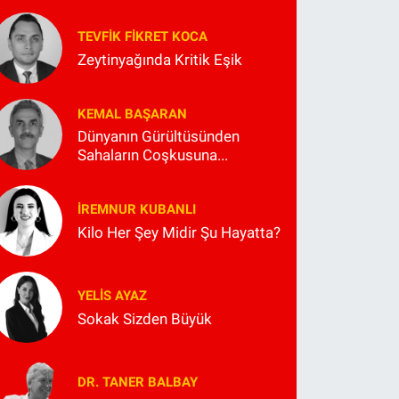
TEVFIK FIKRET KOCA
Zeytinyağında Kritik Eşik
KEMAL BAŞARAN
Dünyanın Gürültüsünden
Sahaların Coşkusuna...
İREMNUR KUBANLI
Kilo Her Şey Midir Şu Hayatta?
YELIS AYAZ
Sokak Sizden Büyük
DR. TANER BALBAY