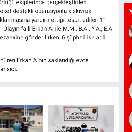
lüğü ekiplerince gerçekleştirilen
eket destekli operasyonla kıskıvrak
klanmasına yardım ettiği tespit edilen 11
 Olayın faili Erkan A. ile M.M., B.A., Y.A., E.A.
cezaevine gönderilirken, 6 şüpheli ise adli
ldüren Erkan A.'nın saklandığı evde
ansıdı.