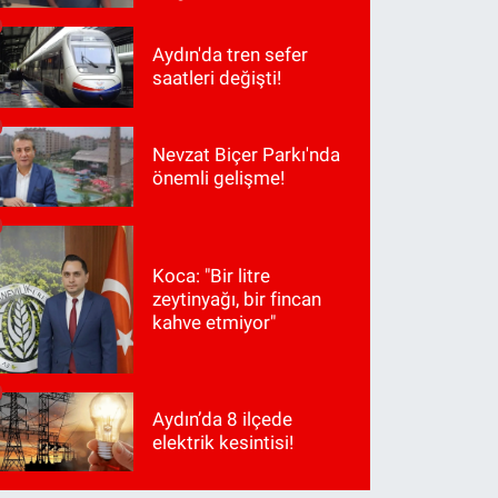
Aydın'da tren sefer
saatleri değişti!
Nevzat Biçer Parkı'nda
önemli gelişme!
Koca: "Bir litre
zeytinyağı, bir fincan
kahve etmiyor"
Aydın’da 8 ilçede
elektrik kesintisi!