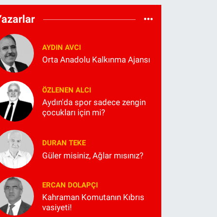
Yazarlar
AYDIN AVCI
Orta Anadolu Kalkınma Ajansı
ÖZLENEN ALCI
Aydın'da spor sadece zengin
çocukları için mi?
DURAN TEKE
Güler misiniz, Ağlar mısınız?
ERCAN DOLAPÇI
Kahraman Komutanın Kıbrıs
vasiyeti!