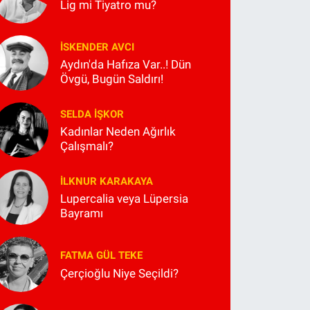
Lig mi Tiyatro mu?
İSKENDER AVCI
Aydın'da Hafıza Var..! Dün
Övgü, Bugün Saldırı!
SELDA İŞKOR
Kadınlar Neden Ağırlık
Çalışmalı?
İLKNUR KARAKAYA
Lupercalia veya Lüpersia
Bayramı
FATMA GÜL TEKE
Çerçioğlu Niye Seçildi?