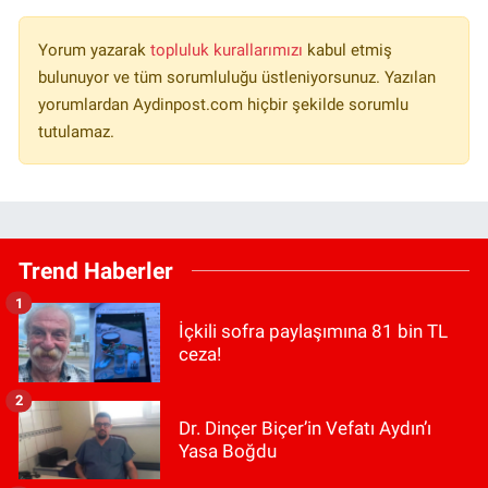
Yorum yazarak
topluluk kurallarımızı
kabul etmiş
bulunuyor ve tüm sorumluluğu üstleniyorsunuz. Yazılan
yorumlardan Aydinpost.com hiçbir şekilde sorumlu
tutulamaz.
Trend Haberler
1
İçkili sofra paylaşımına 81 bin TL
ceza!
2
Dr. Dinçer Biçer’in Vefatı Aydın’ı
Yasa Boğdu