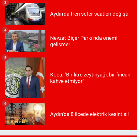
3
Aydın'da tren sefer saatleri değişti!
4
Nevzat Biçer Parkı'nda önemli
gelişme!
5
Koca: "Bir litre zeytinyağı, bir fincan
kahve etmiyor"
6
Aydın’da 8 ilçede elektrik kesintisi!