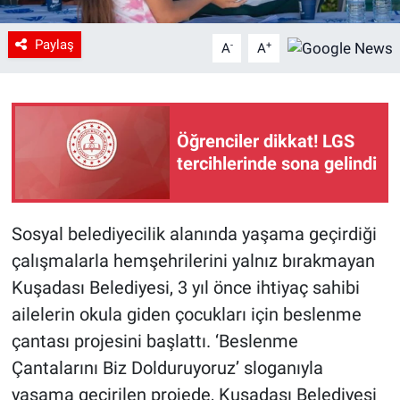
Paylaş
-
+
A
A
Öğrenciler dikkat! LGS
tercihlerinde sona gelindi
Sosyal belediyecilik alanında yaşama geçirdiği
çalışmalarla hemşehrilerini yalnız bırakmayan
Kuşadası Belediyesi, 3 yıl önce ihtiyaç sahibi
ailelerin okula giden çocukları için beslenme
çantası projesini başlattı. ‘Beslenme
Çantalarını Biz Dolduruyoruz’ sloganıyla
yaşama geçirilen projede, Kuşadası Belediyesi