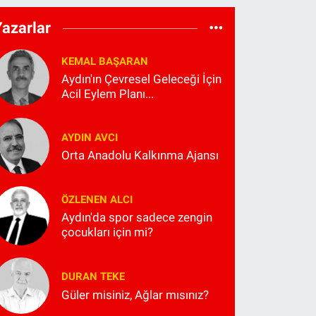
Yazarlar
KEMAL BAŞARAN
Aydın'ın Çevresel Geleceği İçin
Acil Eylem Planı...
AYDIN AVCI
Orta Anadolu Kalkınma Ajansı
ÖZLENEN ALCI
Aydın'da spor sadece zengin
çocukları için mi?
DURAN TEKE
Güler misiniz, Ağlar mısınız?