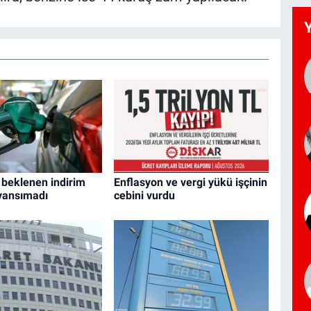
 beklenen indirim
Enflasyon ve vergi yükü işçinin
yansımadı
cebini vurdu