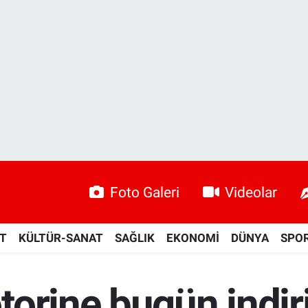
Foto Galeri
Videolar
ET
KÜLTÜR-SANAT
SAĞLIK
EKONOMİ
DÜNYA
SPO
orine bugün indiri