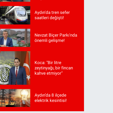
Aydın'da tren sefer
saatleri değişti!
Nevzat Biçer Parkı'nda
önemli gelişme!
Koca: "Bir litre
zeytinyağı, bir fincan
kahve etmiyor"
Aydın’da 8 ilçede
elektrik kesintisi!