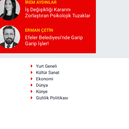
İREM AYDINLAR
İş Değişikliği Kararını
Zorlaştıran Psikolojik Tuzaklar
ERMAN ÇETIN
Efeler Belediyesi'nde Garip
Garip İşler!
i
Yurt Geneli
Kültür Sanat
Ekonomi
Dünya
Künye
Gizlilik Politikası