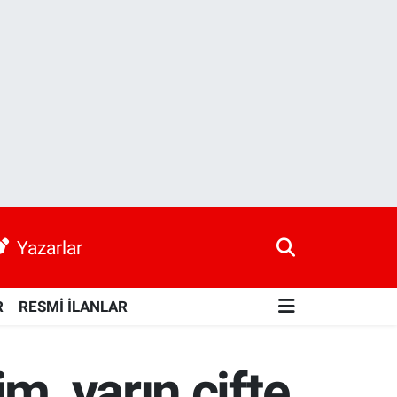
Yazarlar
R
RESMİ İLANLAR
m, yarın çifte