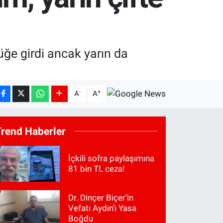
üğe girdi ancak yarın da
-
+
A
A
Trend Haberler
İçkili sofra paylaşımına
81 bin TL ceza!
Dr. Dinçer Biçer’in
Vefatı Aydın’ı Yasa
Boğdu