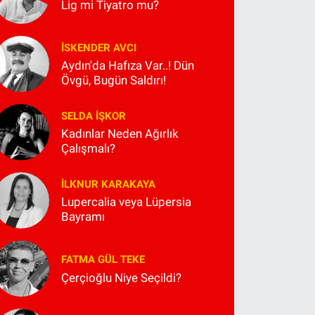
Lig mi Tiyatro mu?
İSKENDER AVCI
Aydın'da Hafıza Var..! Dün
Övgü, Bugün Saldırı!
SELDA İŞKOR
Kadınlar Neden Ağırlık
Çalışmalı?
İLKNUR KARAKAYA
Lupercalia veya Lüpersia
Bayramı
FATMA GÜL TEKE
Çerçioğlu Niye Seçildi?