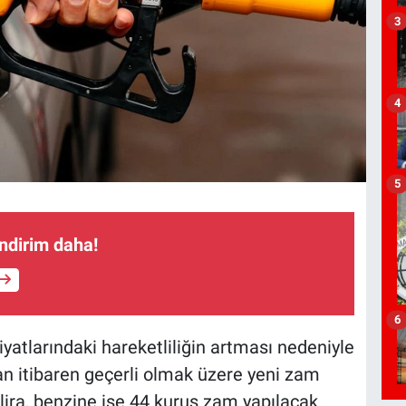
3
4
5
indirim daha!
6
iyatlarındaki hareketliliğin artması nedeniyle
an itibaren geçerli olmak üzere yeni zam
lira, benzine ise 44 kuruş zam yapılacak.