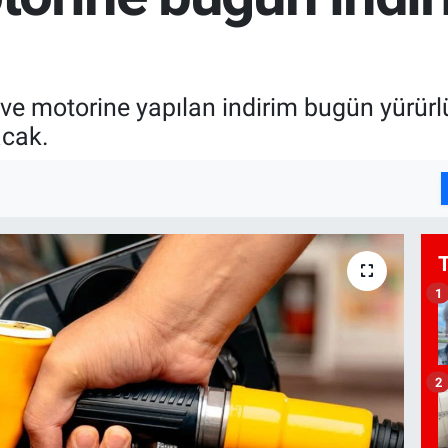
ve motorine yapılan indirim bugün yürürl
acak.
1
2