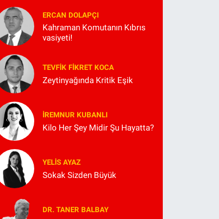
ERCAN DOLAPÇI
Kahraman Komutanın Kıbrıs
vasiyeti!
TEVFIK FIKRET KOCA
Zeytinyağında Kritik Eşik
İREMNUR KUBANLI
Kilo Her Şey Midir Şu Hayatta?
YELIS AYAZ
Sokak Sizden Büyük
DR. TANER BALBAY