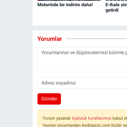
Motorinde bir indirim daha!
E-ihale sis
getirdi
Yorumlar
Gönder
Yorum yazarak
topluluk kurallarımızı
kabul e
Yazılan yorumlardan Aydinpost.com hiçbir ş