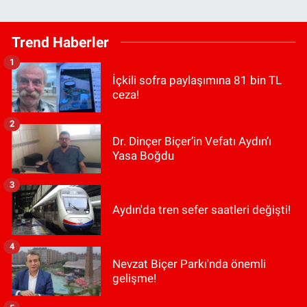
Trend Haberler
1
İçkili sofra paylaşımına 81 bin TL
ceza!
2
Dr. Dinçer Biçer’in Vefatı Aydın’ı
Yasa Boğdu
3
Aydın'da tren sefer saatleri değişti!
4
Nevzat Biçer Parkı'nda önemli
gelişme!