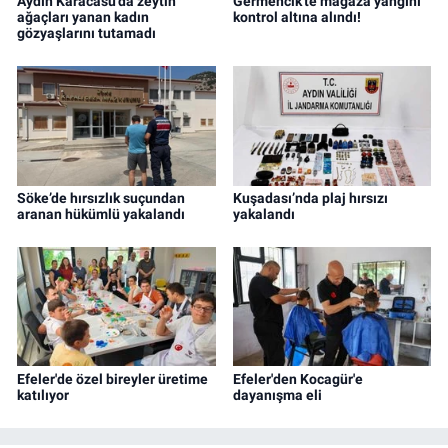
Aydın Karacasu'da zeytin
Germencik'te mağaza yangını
ağaçları yanan kadın
kontrol altına alındı!
gözyaşlarını tutamadı
Söke’de hırsızlık suçundan
Kuşadası’nda plaj hırsızı
aranan hükümlü yakalandı
yakalandı
Efeler'de özel bireyler üretime
Efeler'den Kocagür'e
katılıyor
dayanışma eli