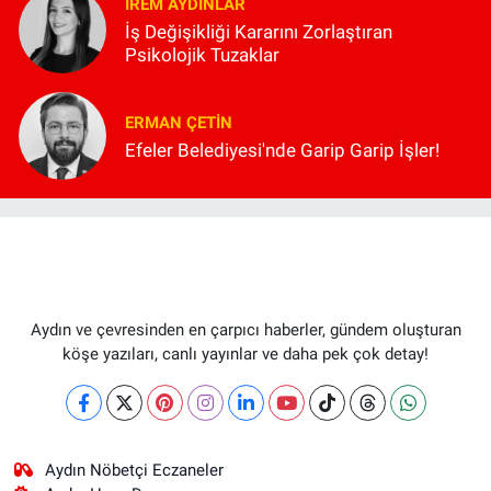
İREM AYDINLAR
İş Değişikliği Kararını Zorlaştıran
Psikolojik Tuzaklar
ERMAN ÇETIN
Efeler Belediyesi'nde Garip Garip İşler!
Aydın ve çevresinden en çarpıcı haberler, gündem oluşturan
köşe yazıları, canlı yayınlar ve daha pek çok detay!
Aydın Nöbetçi Eczaneler