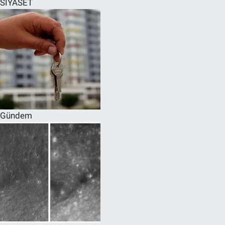
SİYASET
SPOR
RESMİ İLANLAR
Gündem