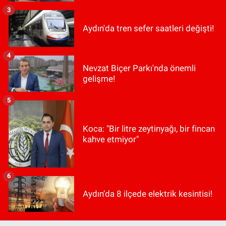
3
Aydın'da tren sefer saatleri değişti!
4
Nevzat Biçer Parkı'nda önemli
gelişme!
5
Koca: "Bir litre zeytinyağı, bir fincan
kahve etmiyor"
6
Aydın’da 8 ilçede elektrik kesintisi!