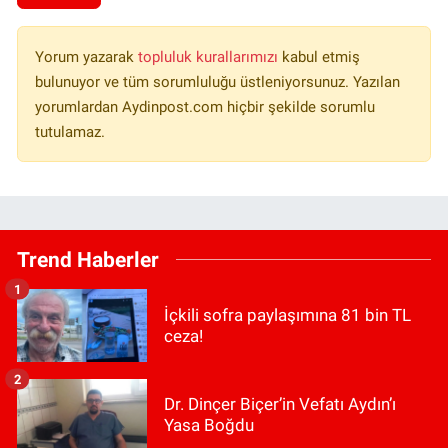
Yorum yazarak
topluluk kurallarımızı
kabul etmiş
bulunuyor ve tüm sorumluluğu üstleniyorsunuz. Yazılan
yorumlardan Aydinpost.com hiçbir şekilde sorumlu
tutulamaz.
Trend Haberler
1
İçkili sofra paylaşımına 81 bin TL
ceza!
2
Dr. Dinçer Biçer’in Vefatı Aydın’ı
Yasa Boğdu