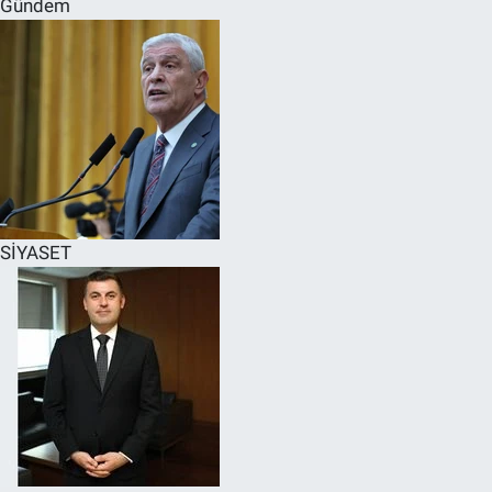
Gündem
SPOR
RESMİ İLANLAR
SİYASET