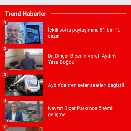
Trend Haberler
1
İçkili sofra paylaşımına 81 bin TL
ceza!
2
Dr. Dinçer Biçer’in Vefatı Aydın’ı
Yasa Boğdu
3
Aydın'da tren sefer saatleri değişti!
4
Nevzat Biçer Parkı'nda önemli
gelişme!
5