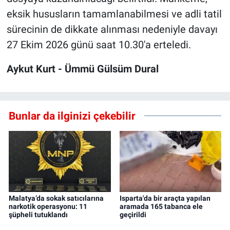
eksik hususların tamamlanabilmesi ve adli tatil
sürecinin de dikkate alınması nedeniyle davayı
27 Ekim 2026 günü saat 10.30'a erteledi.
Aykut Kurt - Ümmü Gülsüm Dural
Bunlar da ilginizi çekebilir
Malatya’da sokak satıcılarına
Isparta'da bir araçta yapılan
narkotik operasyonu: 11
aramada 165 tabanca ele
şüpheli tutuklandı
geçirildi