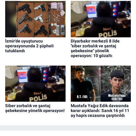
İzmir'de uyuşturucu
Diyarbakır merkezli 8 ilde
operasyonunda 2 şüpheli
"siber zorbalık ve şantaj
tutuklandı
şebekesine" yönelik
operasyon: 10 gözaltı
Siber zorbalık ve şantaj
Mustafa Yağız Edik davasında
şebekesine yönelik operasyon!
karar açıklandı: Sanık 16 yıl 11
ay hapis cezasına çarptırıldı