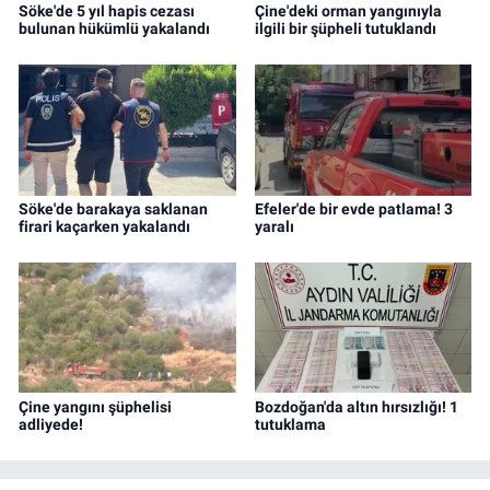
Söke'de 5 yıl hapis cezası
Çine'deki orman yangınıyla
bulunan hükümlü yakalandı
ilgili bir şüpheli tutuklandı
Söke'de barakaya saklanan
Efeler'de bir evde patlama! 3
firari kaçarken yakalandı
yaralı
Çine yangını şüphelisi
Bozdoğan'da altın hırsızlığı! 1
adliyede!
tutuklama