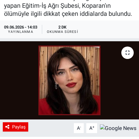
yapan Eğitim-İş Ağrı Şubesi, Koparan'ın
ölümüyle ilgili dikkat çeken iddialarda bulundu.
09.06.2026 - 14:03
2 DK
YAYINLANMA
OKUNMA SÜRESI
Paylaş
-
+
A
A