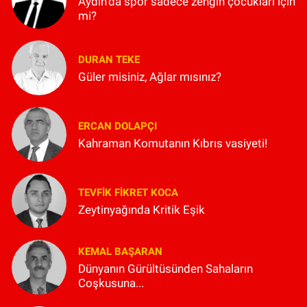
Aydın'da spor sadece zengin çocukları için
mi?
DURAN TEKE
Güler misiniz, Ağlar mısınız?
ERCAN DOLAPÇI
Kahraman Komutanın Kıbrıs vasiyeti!
TEVFIK FIKRET KOCA
Zeytinyağında Kritik Eşik
KEMAL BAŞARAN
Dünyanın Gürültüsünden Sahaların
Coşkusuna...