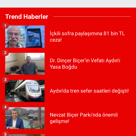
Trend Haberler
1
İçkili sofra paylaşımına 81 bin TL
ceza!
2
Dr. Dinçer Biçer’in Vefatı Aydın’ı
Yasa Boğdu
3
Aydın'da tren sefer saatleri değişti!
4
Nevzat Biçer Parkı'nda önemli
gelişme!
5