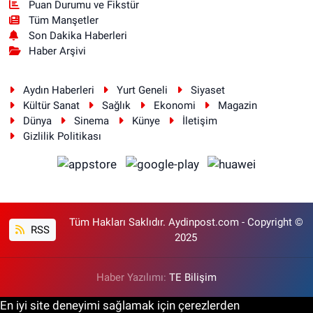
Puan Durumu ve Fikstür
Tüm Manşetler
Son Dakika Haberleri
Haber Arşivi
Aydın Haberleri
Yurt Geneli
Siyaset
Kültür Sanat
Sağlık
Ekonomi
Magazin
Dünya
Sinema
Künye
İletişim
Gizlilik Politikası
Tüm Hakları Saklıdır. Aydinpost.com - Copyright ©
RSS
2025
Haber Yazılımı:
TE Bilişim
En iyi site deneyimi sağlamak için çerezlerden