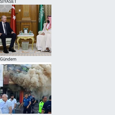
SİYASET
SPOR
RESMİ İLANLAR
Gündem