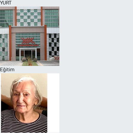
YURT
Eğitim