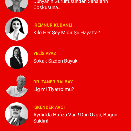
Dünyanın Gürültüsünden Sahaların
Coşkusuna...
İREMNUR KUBANLI
Kilo Her Şey Midir Şu Hayatta?
YELIS AYAZ
Sokak Sizden Büyük
DR. TANER BALBAY
Lig mi Tiyatro mu?
İSKENDER AVCI
Aydın'da Hafıza Var..! Dün Övgü, Bugün
Saldırı!