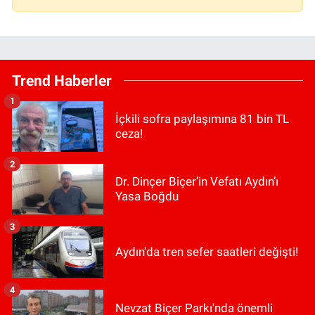
Trend Haberler
1
İçkili sofra paylaşımına 81 bin TL
ceza!
2
Dr. Dinçer Biçer’in Vefatı Aydın’ı
Yasa Boğdu
3
Aydın'da tren sefer saatleri değişti!
4
Nevzat Biçer Parkı'nda önemli