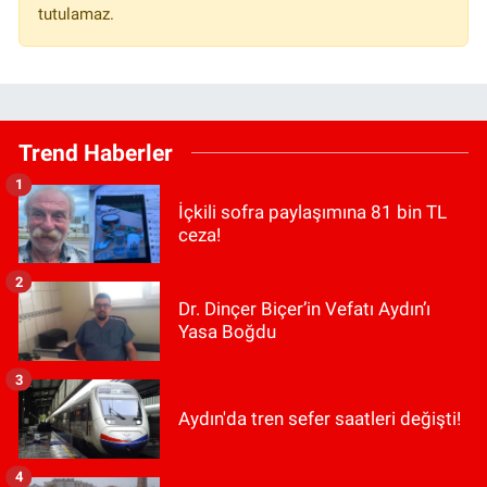
tutulamaz.
Trend Haberler
1
İçkili sofra paylaşımına 81 bin TL
ceza!
2
Dr. Dinçer Biçer’in Vefatı Aydın’ı
Yasa Boğdu
3
Aydın'da tren sefer saatleri değişti!
4