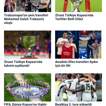
Trabzonspor'un yeni transferi
Ziraat Türkiye Kupası'nda
Mohamed Salah Trabzon'a
Tarihler Belli Oldu!
ulaştı
Ziraat Türkiye Kupası'nda
Anadolu Efes transferi Aydın
takvim açıklandı!
için bir ilk!
FIFA, Dünya Kupası'na ilişkin
Beşiktaş 3. tura yükseldi