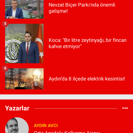
Nevzat Biçer Parkı'nda önemli
gelişme!
5
Koca: "Bir litre zeytinyağı, bir fincan
kahve etmiyor"
6
Aydın’da 8 ilçede elektrik kesintisi!
Yazarlar
AYDIN AVCI
Orta Anadolu Kalkınma Ajansı