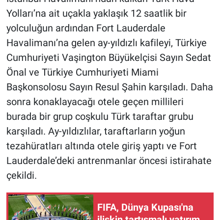
Yolları’na ait uçakla yaklaşık 12 saatlik bir
yolculuğun ardından Fort Lauderdale
Havalimanı’na gelen ay-yıldızlı kafileyi, Türkiye
Cumhuriyeti Vaşington Büyükelçisi Sayın Sedat
Önal ve Türkiye Cumhuriyeti Miami
Başkonsolosu Sayın Resul Şahin karşıladı. Daha
sonra konaklayacağı otele geçen millileri
burada bir grup coşkulu Türk taraftar grubu
karşıladı. Ay-yıldızlılar, taraftarların yoğun
tezahüratları altında otele giriş yaptı ve Fort
Lauderdale’deki antrenmanlar öncesi istirahate
çekildi.
FIFA, Dünya Kupası'na
ilişkin tartışmalı yatırım