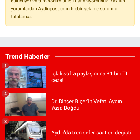
bulunuyor ve tüm sorumluluğu üstleniyorsunuz. Yazılan
yorumlardan Aydinpost.com hiçbir şekilde sorumlu
tutulamaz.
Trend Haberler
1
İçkili sofra paylaşımına 81 bin TL
ceza!
2
Dr. Dinçer Biçer’in Vefatı Aydın’ı
Yasa Boğdu
3
Aydın'da tren sefer saatleri değişti!