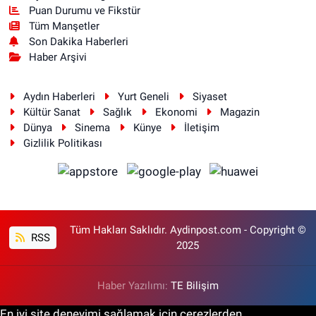
Puan Durumu ve Fikstür
Tüm Manşetler
Son Dakika Haberleri
Haber Arşivi
Aydın Haberleri
Yurt Geneli
Siyaset
Kültür Sanat
Sağlık
Ekonomi
Magazin
Dünya
Sinema
Künye
İletişim
Gizlilik Politikası
Tüm Hakları Saklıdır. Aydinpost.com - Copyright ©
RSS
2025
Haber Yazılımı:
TE Bilişim
En iyi site deneyimi sağlamak için çerezlerden