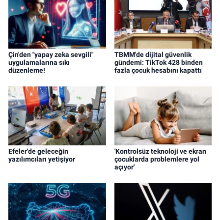
Çin'den "yapay zeka sevgili"
TBMM'de dijital güvenlik
uygulamalarına sıkı
gündemi: TikTok 428 binden
düzenleme!
fazla çocuk hesabını kapattı
Efeler'de geleceğin
'Kontrolsüz teknoloji ve ekran
yazılımcıları yetişiyor
çocuklarda problemlere yol
açıyor'