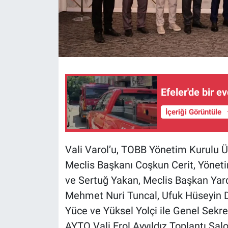
Efeler'de bir e
İçeriği Görüntüle
Vali Varol’u, TOBB Yönetim Kurulu 
Meclis Başkanı Coşkun Cerit, Yönet
ve Sertuğ Yakan, Meclis Başkan Yard
Mehmet Nuri Tuncal, Ufuk Hüseyin D
Yüce ve Yüksel Yolçi ile Genel Sekre
AYTO Vali Erol Ayyıldız Toplantı Sa