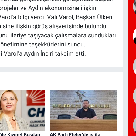
projeler ve Aydın ekonomisine ilişkin
rol’a bilgi verdi. Vali Varol, Başkan Ülken
sine ilişkin görüş alışverişinde bulundu.
unu ileriye taşıyacak çalışmalara sundukları
yönetimine teşekkürlerini sundu.
 Varol’a Aydın İnciri takdim etti.
’de Kıymet Bosdan
AK Parti Efeler'de istifa