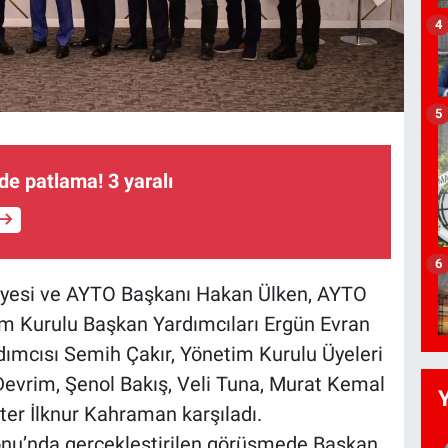
4
5
vde patlama! 3 yaralı
6
Üyesi ve AYTO Başkanı Hakan Ülken, AYTO
im Kurulu Başkan Yardımcıları Ergün Evran
ımcısı Semih Çakır, Yönetim Kurulu Üyeleri
evrim, Şenol Bakış, Veli Tuna, Murat Kemal
ter İlknur Kahraman karşıladı.
lonu’nda gerçekleştirilen görüşmede Başkan