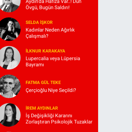
Aydın'da Hafıza Var..! Dün
Övgü, Bugün Saldırı!
SELDA İŞKOR
Kadınlar Neden Ağırlık
Çalışmalı?
İLKNUR KARAKAYA
Lupercalia veya Lüpersia
Bayramı
FATMA GÜL TEKE
Çerçioğlu Niye Seçildi?
İREM AYDINLAR
İş Değişikliği Kararını
Zorlaştıran Psikolojik Tuzaklar