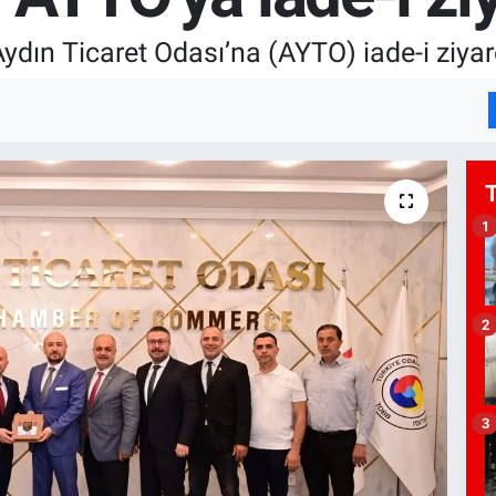
Aydın Ticaret Odası’na (AYTO) iade-i ziya
1
2
3