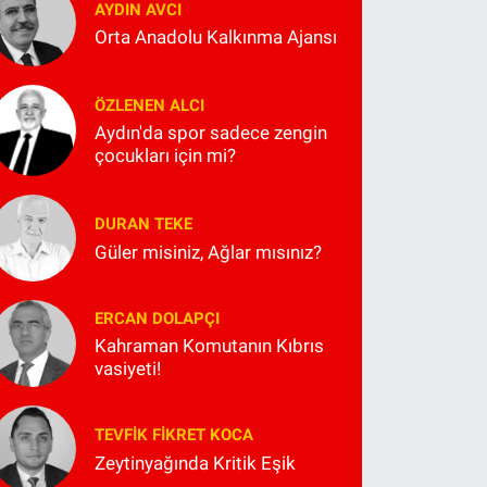
AYDIN AVCI
Orta Anadolu Kalkınma Ajansı
ÖZLENEN ALCI
Aydın'da spor sadece zengin
çocukları için mi?
DURAN TEKE
Güler misiniz, Ağlar mısınız?
ERCAN DOLAPÇI
Kahraman Komutanın Kıbrıs
vasiyeti!
TEVFIK FIKRET KOCA
Zeytinyağında Kritik Eşik