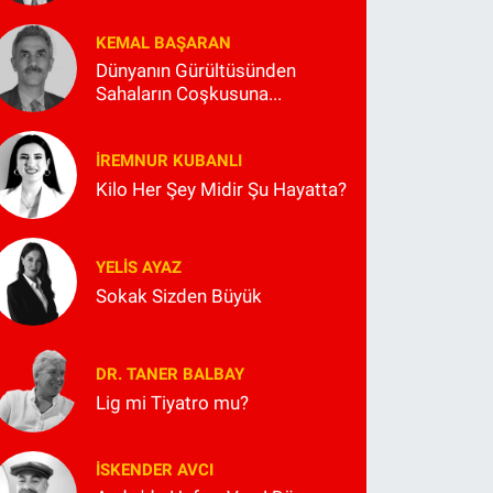
KEMAL BAŞARAN
Dünyanın Gürültüsünden
Sahaların Coşkusuna...
İREMNUR KUBANLI
Kilo Her Şey Midir Şu Hayatta?
YELIS AYAZ
Sokak Sizden Büyük
DR. TANER BALBAY
Lig mi Tiyatro mu?
İSKENDER AVCI