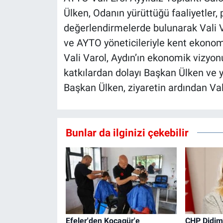
Ülken, Odanın yürüttüğü faaliyetler, 
değerlendirmelerde bulunarak Vali Va
ve AYTO yöneticileriyle kent ekonomi
Vali Varol, Aydın’ın ekonomik vizyon
katkılardan dolayı Başkan Ülken ve 
Başkan Ülken, ziyaretin ardından Vali
Bunlar da ilginizi çekebilir
Efeler'den Kocagür'e
CHP Didim