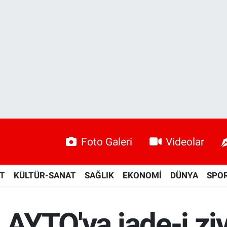
Foto Galeri
Videolar
ET
KÜLTÜR-SANAT
SAĞLIK
EKONOMİ
DÜNYA
SPO
n AYTO'ya iade-i zi