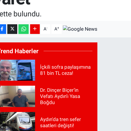
rette bulundu.
-
+
A
A
Trend Haberler
İçkili sofra paylaşımına
81 bin TL ceza!
Dr. Dinçer Biçer’in
Vefatı Aydın’ı Yasa
Boğdu
Aydın'da tren sefer
saatleri değişti!