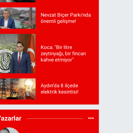
Nevzat Biçer Parkı'nda
önemli gelişme!
Koca: "Bir litre
zeytinyağı, bir fincan
kahve etmiyor"
Aydın’da 8 ilçede
elektrik kesintisi!
Yazarlar