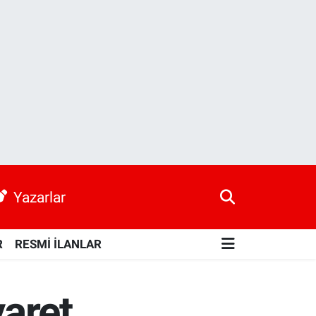
Yazarlar
R
RESMİ İLANLAR
yaret