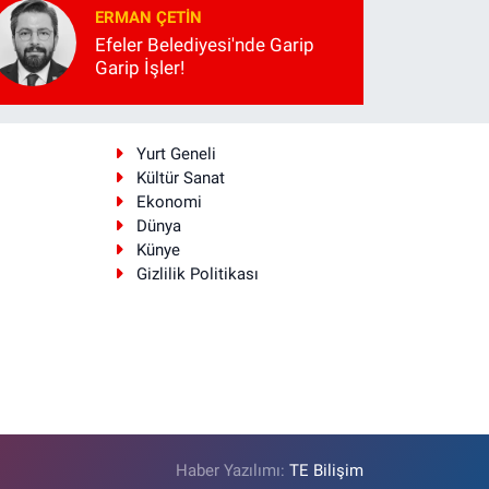
ERMAN ÇETIN
Efeler Belediyesi'nde Garip
Garip İşler!
i
Yurt Geneli
Kültür Sanat
Ekonomi
Dünya
Künye
Gizlilik Politikası
Haber Yazılımı:
TE Bilişim