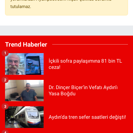
tutulamaz.
Trend Haberler
1
İçkili sofra paylaşımına 81 bin TL
ceza!
2
Dr. Dinçer Biçer’in Vefatı Aydın’ı
Yasa Boğdu
3
Aydın'da tren sefer saatleri değişti!
4