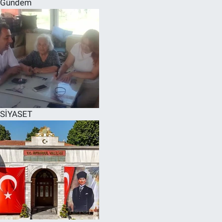
Gündem
SPOR
RESMİ İLANLAR
SİYASET