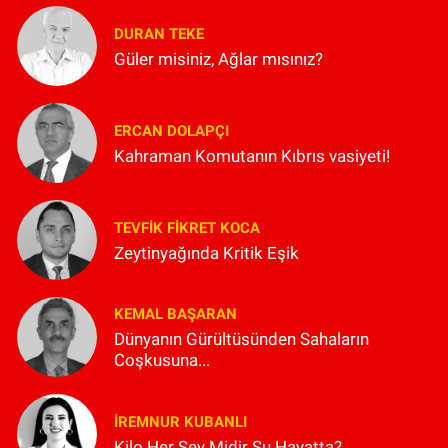
DURAN TEKE
Güler misiniz, Ağlar mısınız?
ERCAN DOLAPÇI
Kahraman Komutanın Kıbrıs vasiyeti!
TEVFIK FIKRET KOCA
Zeytinyağında Kritik Eşik
KEMAL BAŞARAN
Dünyanın Gürültüsünden Sahaların
Coşkusuna...
İREMNUR KUBANLI
Kilo Her Şey Midir Şu Hayatta?