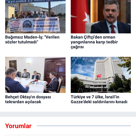
Bağımsız Maden-İş: "Verilen
Bakan Çiftçi’den orman
sözler tutulmadı"
yangınlarına karşı tedbir
çağrısı
Behçet Oktay'ın dosyası
Türkiye ve 7 ülke, İsrail’in
tekrardan açılacak
Gazze’deki saldırılarını kınadı
Yorumlar