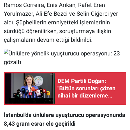
Ramos Correira, Enis Arıkan, Rafet Eren
Yorulmazer, Ali Efe Bezci ve Selin Ciğerci yer
aldı. Şüphelilerin emniyetteki işlemlerinin
sürdüğü öğrenilirken, soruşturmaya ilişkin
çalışmaların devam ettiği bildirildi.
DEM Partili Doğan:
"Bütün sorunları çözen
nihai bir düzenleme
değil"
İstanbul'da ünlülere uyuşturucu operasyonunda
8,43 gram esrar ele geçirildi