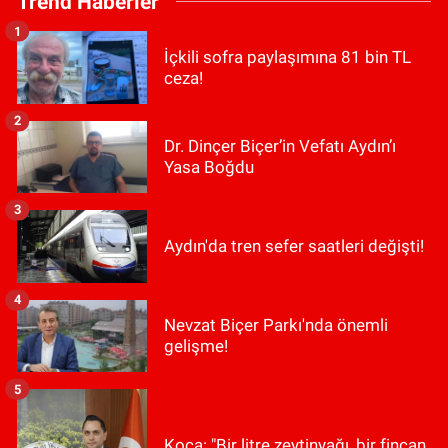
Trend Haberler
1
İçkili sofra paylaşımına 81 bin TL
ceza!
2
Dr. Dinçer Biçer’in Vefatı Aydın’ı
Yasa Boğdu
3
Aydın'da tren sefer saatleri değişti!
4
Nevzat Biçer Parkı'nda önemli
gelişme!
5
Koca: "Bir litre zeytinyağı, bir fincan