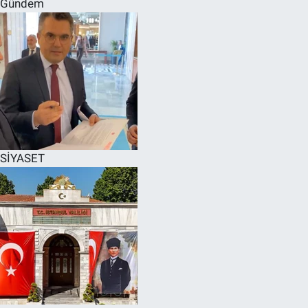
Gündem
SPOR
RESMİ İLANLAR
SİYASET