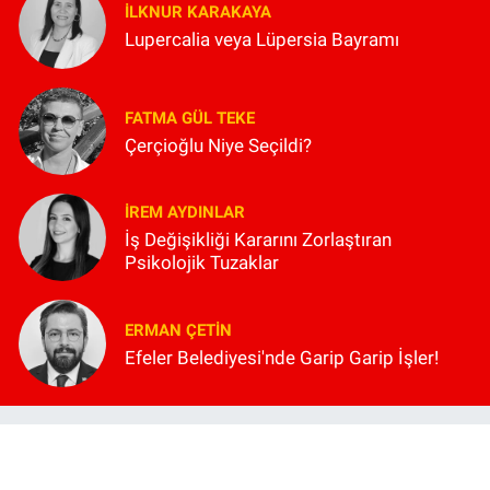
İLKNUR KARAKAYA
Lupercalia veya Lüpersia Bayramı
FATMA GÜL TEKE
Çerçioğlu Niye Seçildi?
İREM AYDINLAR
İş Değişikliği Kararını Zorlaştıran
Psikolojik Tuzaklar
ERMAN ÇETIN
Efeler Belediyesi'nde Garip Garip İşler!