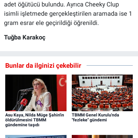
adet öğütücü bulundu. Ayrıca Cheeky Clup
isimli işletmede gerçekleştirilen aramada ise 1
gram esrar ele geçirildiği öğrenildi.
Tuğba Karakoç
Bunlar da ilginizi çekebilir
Asu Kaya, Nilda Müge Şahin'in
TBMM Genel Kurulu'nda
öldürülmesini TBMM
"fezleke" gündemi
gündemine taşıdı