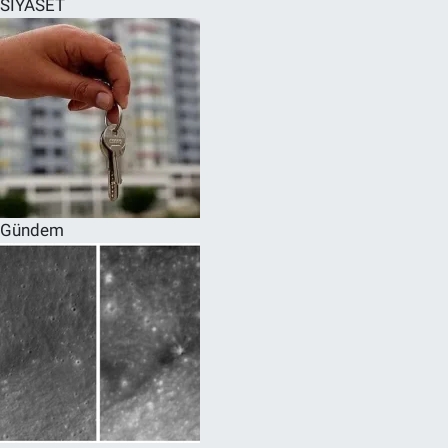
SİYASET
SPOR
RESMİ İLANLAR
Gündem