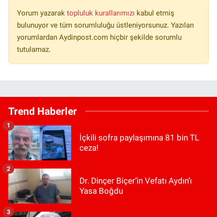
Yorum yazarak
topluluk kurallarımızı
kabul etmiş
bulunuyor ve tüm sorumluluğu üstleniyorsunuz. Yazılan
yorumlardan Aydinpost.com hiçbir şekilde sorumlu
tutulamaz.
Trend Haberler
1
İçkili sofra paylaşımına 81 bin TL
ceza!
2
Dr. Dinçer Biçer’in Vefatı Aydın’ı
Yasa Boğdu
3