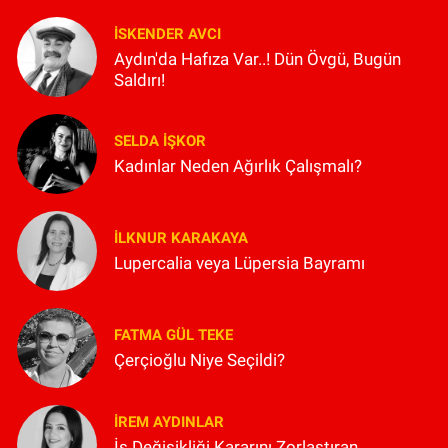
İSKENDER AVCI
Aydın'da Hafıza Var..! Dün Övgü, Bugün
Saldırı!
SELDA İŞKOR
Kadınlar Neden Ağırlık Çalışmalı?
İLKNUR KARAKAYA
Lupercalia veya Lüpersia Bayramı
FATMA GÜL TEKE
Çerçioğlu Niye Seçildi?
İREM AYDINLAR
İş Değişikliği Kararını Zorlaştıran