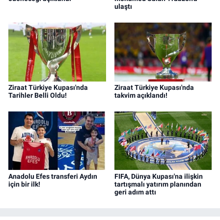
ulaştı
Ziraat Türkiye Kupası'nda
Ziraat Türkiye Kupası'nda
Tarihler Belli Oldu!
takvim açıklandı!
Anadolu Efes transferi Aydın
FIFA, Dünya Kupası'na ilişkin
için bir ilk!
tartışmalı yatırım planından
geri adım attı