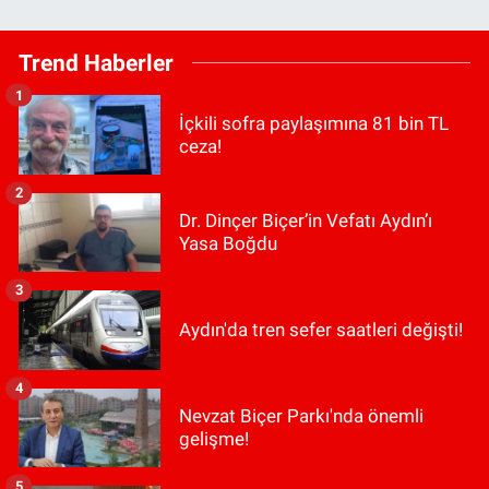
Trend Haberler
1
İçkili sofra paylaşımına 81 bin TL
ceza!
2
Dr. Dinçer Biçer’in Vefatı Aydın’ı
Yasa Boğdu
3
Aydın'da tren sefer saatleri değişti!
4
Nevzat Biçer Parkı'nda önemli
gelişme!
5