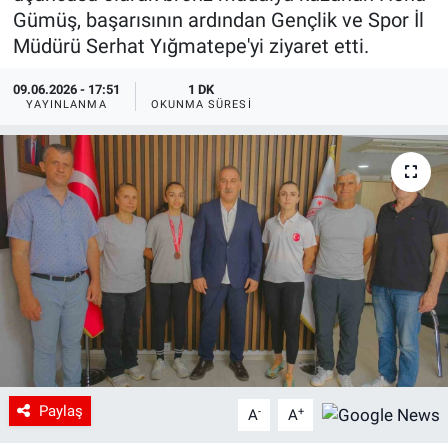
Gümüş, başarısının ardından Gençlik ve Spor İl
Müdürü Serhat Yığmatepe'yi ziyaret etti.
09.06.2026 - 17:51
1 DK
YAYINLANMA
OKUNMA SÜRESI
Paylaş
-
+
A
A