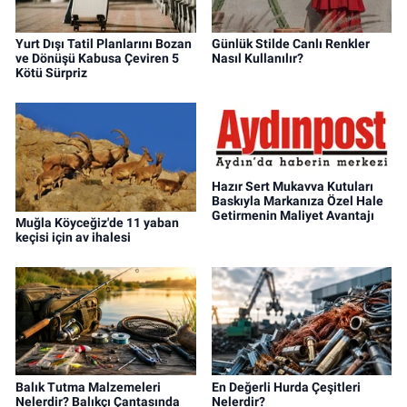
Yurt Dışı Tatil Planlarını Bozan
Günlük Stilde Canlı Renkler
ve Dönüşü Kabusa Çeviren 5
Nasıl Kullanılır?
Kötü Sürpriz
Hazır Sert Mukavva Kutuları
Baskıyla Markanıza Özel Hale
Getirmenin Maliyet Avantajı
Muğla Köyceğiz'de 11 yaban
keçisi için av ihalesi
Balık Tutma Malzemeleri
En Değerli Hurda Çeşitleri
Nelerdir? Balıkçı Çantasında
Nelerdir?