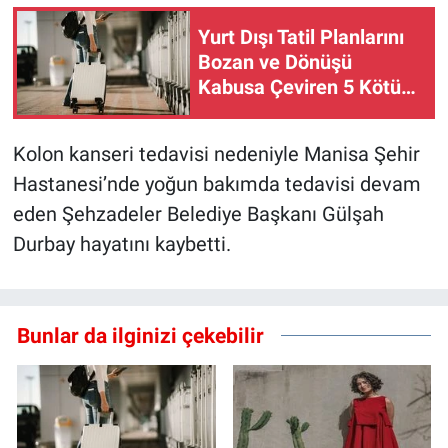
Yurt Dışı Tatil Planlarını
Bozan ve Dönüşü
Kabusa Çeviren 5 Kötü
Sürpriz
Kolon kanseri tedavisi nedeniyle Manisa Şehir
Hastanesi’nde yoğun bakımda tedavisi devam
eden Şehzadeler Belediye Başkanı Gülşah
Durbay hayatını kaybetti.
Bunlar da ilginizi çekebilir