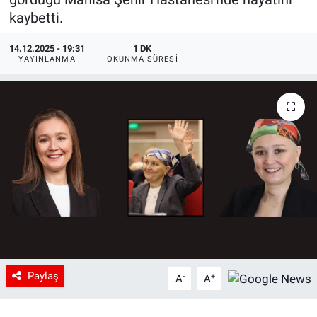
kaybetti.
14.12.2025 - 19:31
1 DK
YAYINLANMA
OKUNMA SÜRESI
Paylaş
-
+
A
A