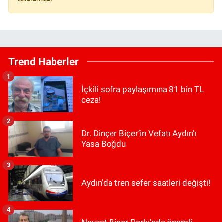
Trend Haberler
1
İçkili sofra paylaşımına 81 bin TL
ceza!
2
Dr. Dinçer Biçer’in Vefatı Aydın’ı
Yasa Boğdu
3
Aydın'da tren sefer saatleri değişti!
4