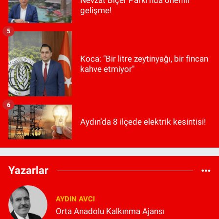
Nevzat Biçer Parkı'nda önemli
gelişme!
5
Koca: "Bir litre zeytinyağı, bir fincan
kahve etmiyor"
6
Aydın’da 8 ilçede elektrik kesintisi!
Yazarlar
AYDIN AVCI
Orta Anadolu Kalkınma Ajansı