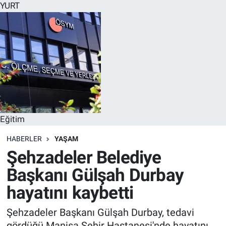
YURT
Eğitim
HABERLER
YAŞAM
Şehzadeler Belediye
Başkanı Gülşah Durbay
hayatını kaybetti
Şehzadeler Başkanı Gülşah Durbay, tedavi
gördüğü Manisa Şehir Hastanesi'nde hayatını