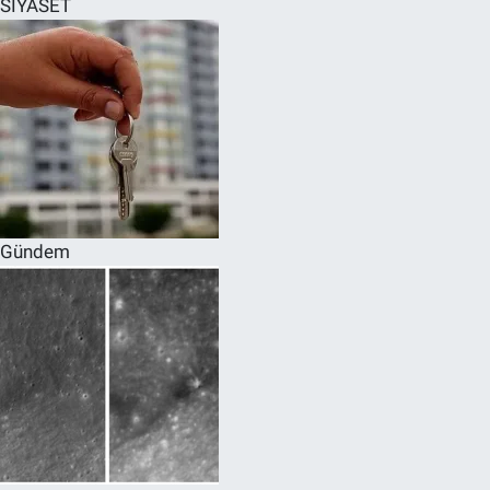
SİYASET
SPOR
RESMİ İLANLAR
Gündem