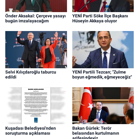
Önder Aksakal: Çerçeve yasayı
YENİ Parti Söke İlçe Başkanı
bugün imzalayacağım
Hüseyin Akkaya oluyor
Selvi Kılıçdaroğlu taburcu
YENİ Partili Tezcan; "Zulme
edildi
boyun eğmedik, eğmeyeceğiz"
Kuşadası Belediyesi'nden
Bakan Gürlek: Terör
soruşturma açıklaması
belasından kurtulmanın
arifesindeyiz