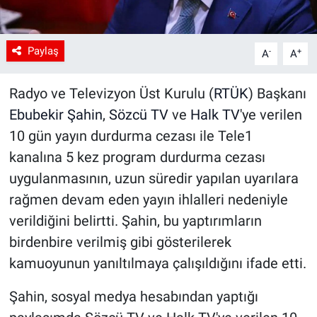
Paylaş
-
+
A
A
Radyo ve Televizyon Üst Kurulu (
RTÜK
) Başkanı
Ebubekir Şahin
,
Sözcü TV
ve
Halk TV
'ye verilen
10 gün yayın durdurma cezası ile Tele1
kanalına 5 kez program durdurma cezası
uygulanmasının, uzun süredir yapılan uyarılara
rağmen devam eden yayın ihlalleri nedeniyle
verildiğini belirtti. Şahin, bu yaptırımların
birdenbire verilmiş gibi gösterilerek
kamuoyunun yanıltılmaya çalışıldığını ifade etti.
Şahin, sosyal medya hesabından yaptığı