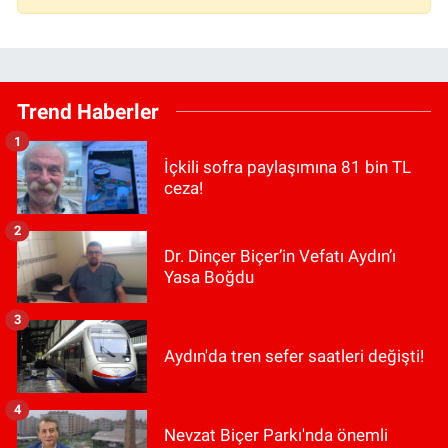
Trend Haberler
1
İçkili sofra paylaşımına 81 bin TL
ceza!
2
Dr. Dinçer Biçer’in Vefatı Aydın’ı
Yasa Boğdu
3
Aydın'da tren sefer saatleri değişti!
4
Nevzat Biçer Parkı'nda önemli