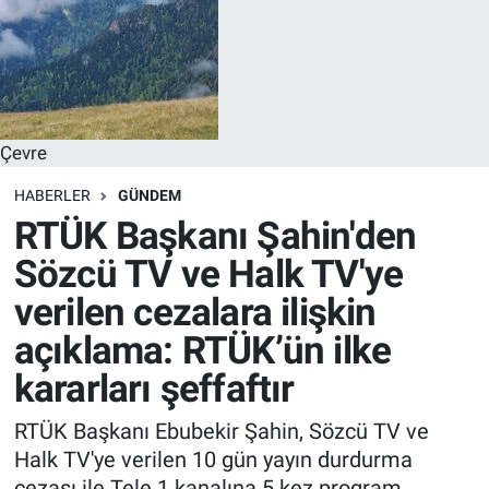
Çevre
HABERLER
GÜNDEM
RTÜK Başkanı Şahin'den
Sözcü TV ve Halk TV'ye
verilen cezalara ilişkin
açıklama: RTÜK’ün ilke
kararları şeffaftır
RTÜK Başkanı Ebubekir Şahin, Sözcü TV ve
Halk TV'ye verilen 10 gün yayın durdurma
cezası ile Tele 1 kanalına 5 kez program