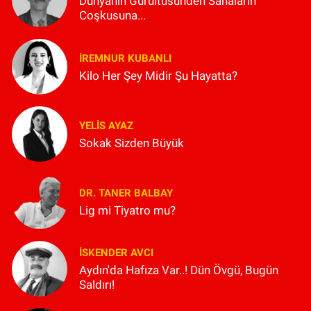
Dünyanın Gürültüsünden Sahaların
Coşkusuna...
İREMNUR KUBANLI
Kilo Her Şey Midir Şu Hayatta?
YELIS AYAZ
Sokak Sizden Büyük
DR. TANER BALBAY
Lig mi Tiyatro mu?
İSKENDER AVCI
Aydın'da Hafıza Var..! Dün Övgü, Bugün
Saldırı!