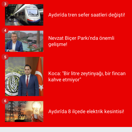
3
Aydın'da tren sefer saatleri değişti!
4
Nevzat Biçer Parkı'nda önemli
gelişme!
5
Koca: "Bir litre zeytinyağı, bir fincan
kahve etmiyor"
6
Aydın’da 8 ilçede elektrik kesintisi!