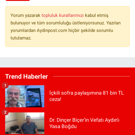
Yorum yazarak
topluluk kurallarımızı
kabul etmiş
bulunuyor ve tüm sorumluluğu üstleniyorsunuz. Yazılan
yorumlardan Aydinpost.com hiçbir şekilde sorumlu
tutulamaz.
Trend Haberler
1
İçkili sofra paylaşımına 81 bin TL
ceza!
2
Dr. Dinçer Biçer’in Vefatı Aydın’ı
Yasa Boğdu