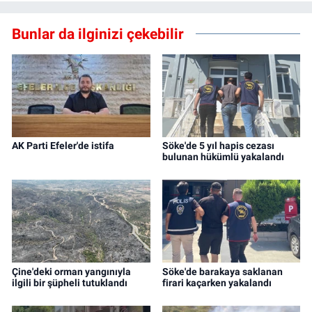
Bunlar da ilginizi çekebilir
AK Parti Efeler'de istifa
Söke'de 5 yıl hapis cezası
bulunan hükümlü yakalandı
Çine'deki orman yangınıyla
Söke'de barakaya saklanan
ilgili bir şüpheli tutuklandı
firari kaçarken yakalandı