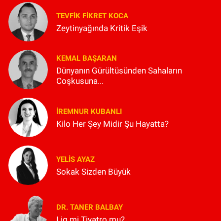
TEVFIK FIKRET KOCA
Zeytinyağında Kritik Eşik
KEMAL BAŞARAN
Dünyanın Gürültüsünden Sahaların
Coşkusuna...
İREMNUR KUBANLI
Kilo Her Şey Midir Şu Hayatta?
YELIS AYAZ
Sokak Sizden Büyük
DR. TANER BALBAY
Lig mi Tiyatro mu?