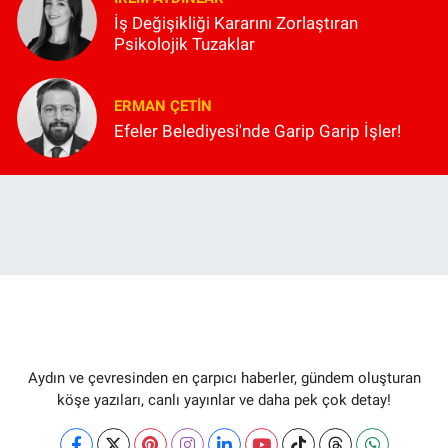
İş Değişikliği Kararını Zorlaştıran
Psikolojik Tuzaklar
ERMAN ÇETIN
Efeler Belediyesi'nde Garip Garip İşler!
Aydın ve çevresinden en çarpıcı haberler, gündem oluşturan
köşe yazıları, canlı yayınlar ve daha pek çok detay!