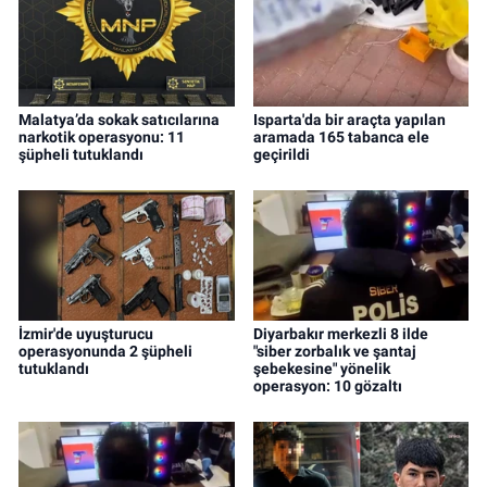
Malatya’da sokak satıcılarına
Isparta'da bir araçta yapılan
narkotik operasyonu: 11
aramada 165 tabanca ele
şüpheli tutuklandı
geçirildi
İzmir'de uyuşturucu
Diyarbakır merkezli 8 ilde
operasyonunda 2 şüpheli
"siber zorbalık ve şantaj
tutuklandı
şebekesine" yönelik
operasyon: 10 gözaltı