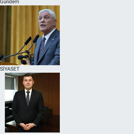
Gündem
SPOR
RESMİ İLANLAR
SİYASET