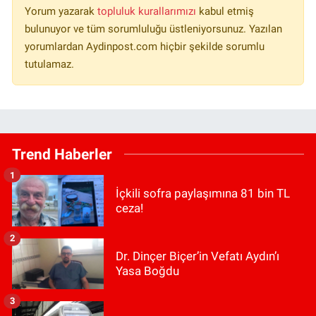
Yorum yazarak
topluluk kurallarımızı
kabul etmiş
bulunuyor ve tüm sorumluluğu üstleniyorsunuz. Yazılan
yorumlardan Aydinpost.com hiçbir şekilde sorumlu
tutulamaz.
Trend Haberler
1
İçkili sofra paylaşımına 81 bin TL
ceza!
2
Dr. Dinçer Biçer’in Vefatı Aydın’ı
Yasa Boğdu
3