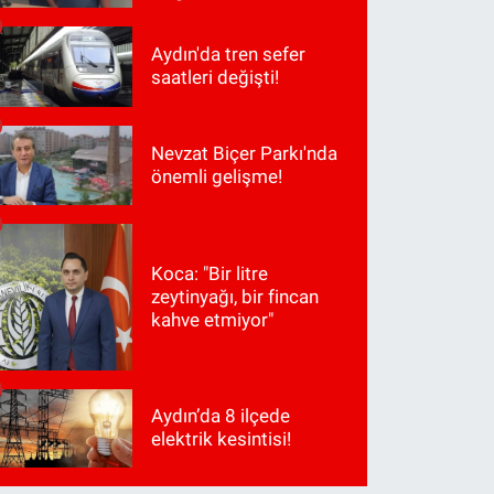
Aydın'da tren sefer
saatleri değişti!
Nevzat Biçer Parkı'nda
önemli gelişme!
Koca: "Bir litre
zeytinyağı, bir fincan
kahve etmiyor"
Aydın’da 8 ilçede
elektrik kesintisi!