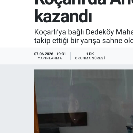
kazandı
SPOR
RESMİ İLANLAR
Koçarlı’ya bağlı Dedeköy Mahal
takip ettiği bir yarışa sahne ol
07.06.2026 - 19:31
1 DK
YAYINLANMA
OKUNMA SÜRESI