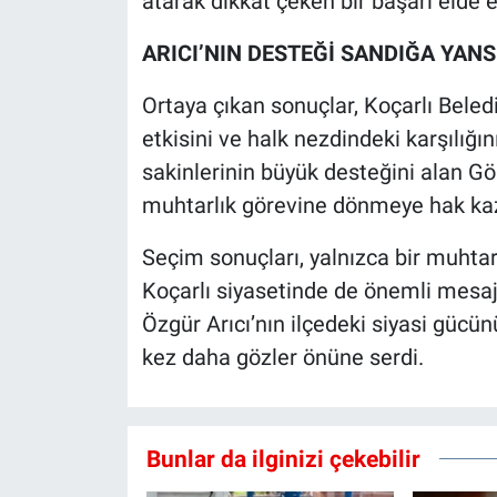
atarak dikkat çeken bir başarı elde et
ARICI’NIN DESTEĞİ SANDIĞA YANS
Ortaya çıkan sonuçlar, Koçarlı Beled
etkisini ve halk nezdindeki karşılığı
sakinlerinin büyük desteğini alan Gö
muhtarlık görevine dönmeye hak ka
Seçim sonuçları, yalnızca bir muhtarl
Koçarlı siyasetinde de önemli mesaj
Özgür Arıcı’nın ilçedeki siyasi gücü
kez daha gözler önüne serdi.
Bunlar da ilginizi çekebilir