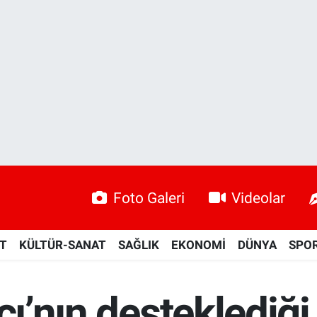
Foto Galeri
Videolar
ET
KÜLTÜR-SANAT
SAĞLIK
EKONOMİ
DÜNYA
SPO
cı’nın desteklediği