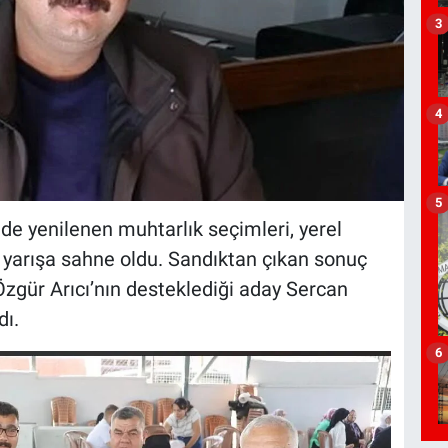
3
4
5
de yenilenen muhtarlık seçimleri, yerel
ir yarışa sahne oldu. Sandıktan çıkan sonuç
Özgür Arıcı’nın desteklediği aday Sercan
dı.
6