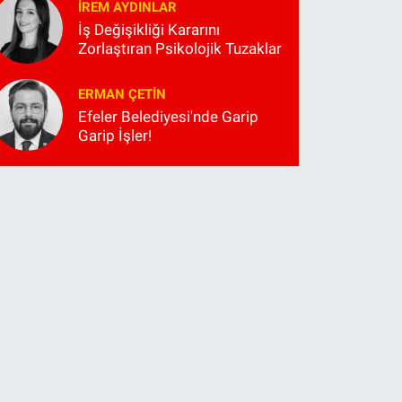
İREM AYDINLAR
İş Değişikliği Kararını
Zorlaştıran Psikolojik Tuzaklar
ERMAN ÇETIN
Efeler Belediyesi'nde Garip
Garip İşler!