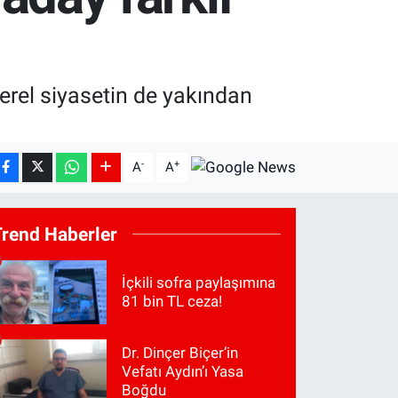
erel siyasetin de yakından
-
+
A
A
Trend Haberler
İçkili sofra paylaşımına
81 bin TL ceza!
Dr. Dinçer Biçer’in
Vefatı Aydın’ı Yasa
Boğdu