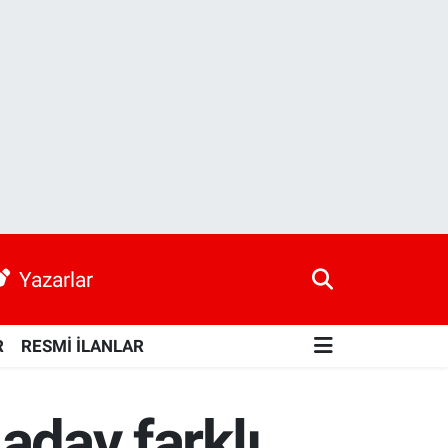
Yazarlar
R
RESMİ İLANLAR
 aday farklı