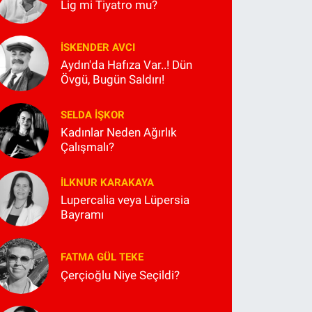
Lig mi Tiyatro mu?
İSKENDER AVCI
Aydın'da Hafıza Var..! Dün
Övgü, Bugün Saldırı!
SELDA İŞKOR
Kadınlar Neden Ağırlık
Çalışmalı?
İLKNUR KARAKAYA
Lupercalia veya Lüpersia
Bayramı
FATMA GÜL TEKE
Çerçioğlu Niye Seçildi?