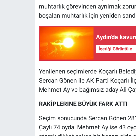
muhtarlık görevinden ayrılmak zorund
boşalan muhtarlık için yeniden sandı
Aydın'da kavuru
İçeriği Görüntüle
Yenilenen seçimlerde Koçarlı Beledi
Sercan Gönen ile AK Parti Koçarlı İl
Mehmet Ay ve bağımsız aday Ali Çayl
RAKİPLERİNE BÜYÜK FARK ATTI
Seçim sonucunda Sercan Gönen 281 o
Çaylı 74 oyda, Mehmet Ay ise 43 oyda