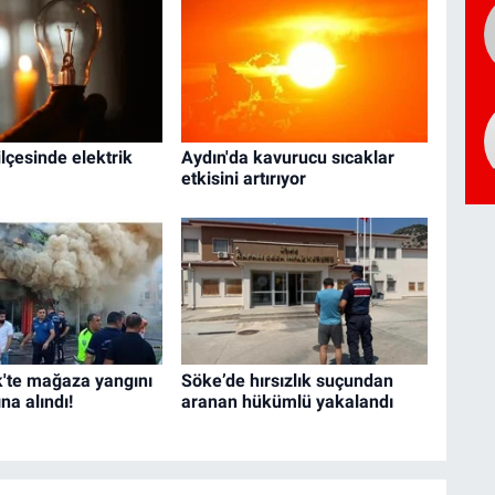
ilçesinde elektrik
Aydın'da kavurucu sıcaklar
etkisini artırıyor
'te mağaza yangını
Söke’de hırsızlık suçundan
ına alındı!
aranan hükümlü yakalandı