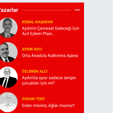
Yazarlar
KEMAL BAŞARAN
Aydın'ın Çevresel Geleceği İçin
Acil Eylem Planı...
AYDIN AVCI
Orta Anadolu Kalkınma Ajansı
ÖZLENEN ALCI
Aydın'da spor sadece zengin
çocukları için mi?
DURAN TEKE
Güler misiniz, Ağlar mısınız?