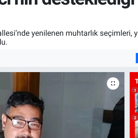
lesi’nde yenilenen muhtarlık seçimleri, y
du.
1
2