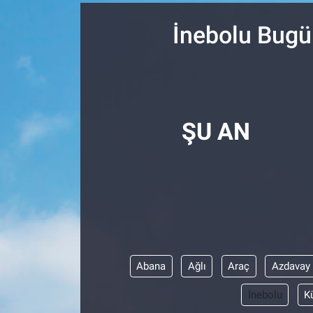
SPOR
İnebolu Bugü
RESMİ İLANLAR
ŞU AN
Abana
Ağlı
Araç
Azdavay
İnebolu
K