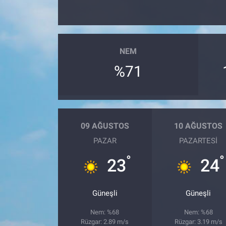
NEM
%71
09 AĞUSTOS
10 AĞUSTOS
PAZAR
PAZARTESI
°
°
23
24
Güneşli
Güneşli
Nem: %68
Nem: %68
Rüzgar: 2.89 m/s
Rüzgar: 3.19 m/s