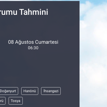
urumu Tahmini
08 Ağustos Cumartesi
06:30
Doğanyurt
Hanönü
İhsangazi
rü
Tosya