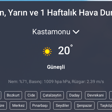
n, Yarın ve 1 Haftalık Hava D
Kastamonu
°
20
Güneşli
Nem: %71, Basınç: 1009 hpa hPa, Rüzgar: 2.39 m/s
Bozkurt
Cide
Çatalzeytin
Daday
Devrekani
üre
Merkez
Pınarbaşı
Seydiler
Şenpazar
Taşköp