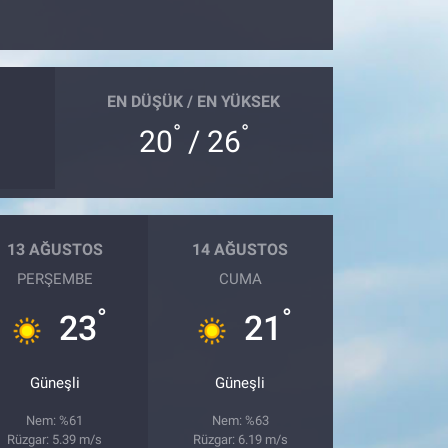
EN DÜŞÜK / EN YÜKSEK
°
°
20
/ 26
13 AĞUSTOS
14 AĞUSTOS
PERŞEMBE
CUMA
°
°
23
21
Güneşli
Güneşli
Nem: %61
Nem: %63
Rüzgar: 5.39 m/s
Rüzgar: 6.19 m/s