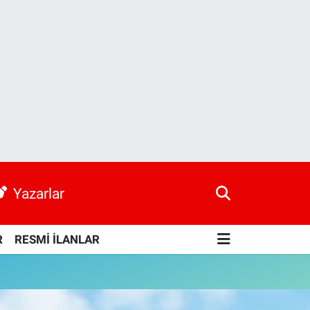
Yazarlar
R
RESMİ İLANLAR