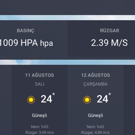
BASINÇ
RÜZGAR
1009 HPA
2.39 M/S
hpa
11 AĞUSTOS
12 AĞUSTOS
SALI
ÇARŞAMBA
°
°
24
24
Güneşli
Güneşli
Nem: %65
Nem: %63
Rüzgar: 3.69 m/s
Rüzgar: 4.89 m/s