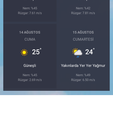
Nem: %45
Nem: %42
Rüzgar: 7.61 m/s
Rüzgar: 7.81 m/s
14 AĞUSTOS
15 AĞUSTOS
CUMA
CUMARTESI
°
°
25
24
Güneşli
Yakınlarda Yer Yer Yağmur
Nem: %45
Nem: %49
Rüzgar: 2.69 m/s
Rüzgar: 6.50 m/s