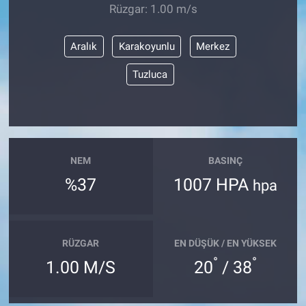
Rüzgar: 1.00 m/s
Aralık
Karakoyunlu
Merkez
Tuzluca
NEM
BASINÇ
%37
1007 HPA
hpa
RÜZGAR
EN DÜŞÜK / EN YÜKSEK
°
°
1.00 M/S
20
/ 38