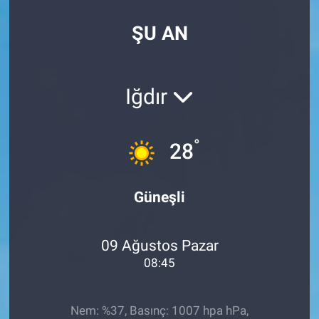
SPOR
ŞU AN
RESMİ İLANLAR
Iğdır
°
28
Güneşli
09 Ağustos Pazar
08:45
Nem: %37, Basınç: 1007 hpa hPa,