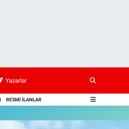
Yazarlar
R
RESMİ İLANLAR