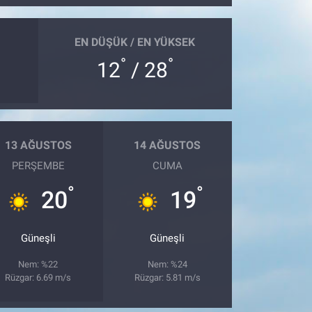
EN DÜŞÜK / EN YÜKSEK
°
°
12
/ 28
13 AĞUSTOS
14 AĞUSTOS
PERŞEMBE
CUMA
°
°
20
19
Güneşli
Güneşli
Nem: %22
Nem: %24
Rüzgar: 6.69 m/s
Rüzgar: 5.81 m/s