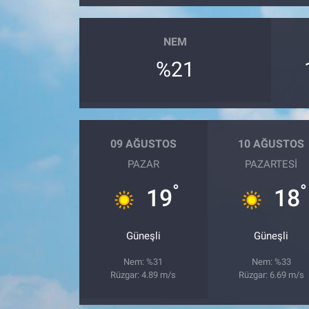
NEM
%21
09 AĞUSTOS
10 AĞUSTOS
PAZAR
PAZARTESI
°
°
19
18
Güneşli
Güneşli
Nem: %31
Nem: %33
Rüzgar: 4.89 m/s
Rüzgar: 6.69 m/s