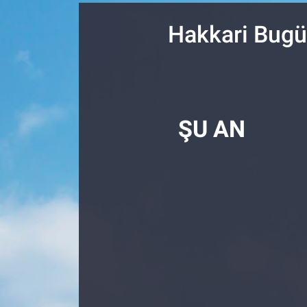
SPOR
Hakkari Bugü
RESMİ İLANLAR
ŞU AN