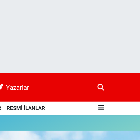
Yazarlar
R
RESMİ İLANLAR