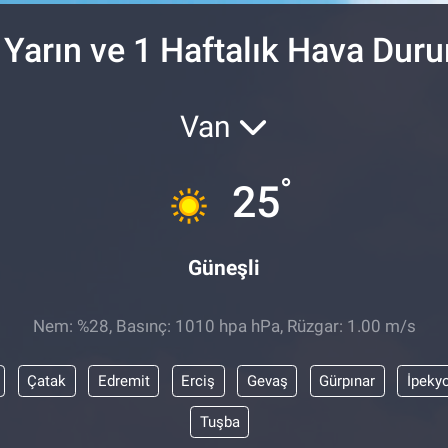
 Yarın ve 1 Haftalık Hava Dur
Van
°
25
Güneşli
Nem: %28, Basınç: 1010 hpa hPa, Rüzgar: 1.00 m/s
Çatak
Edremit
Erciş
Gevaş
Gürpınar
İpeky
Tuşba