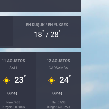
EN DÜŞÜK / EN YÜKSEK
°
°
18
/ 28
11 AĞUSTOS
12 AĞUSTOS
SALI
ÇARŞAMBA
°
°
23
24
Güneşli
Güneşli
Nem: %38
Nem: %33
Rüzgar: 3.89 m/s
Rüzgar: 4.81 m/s