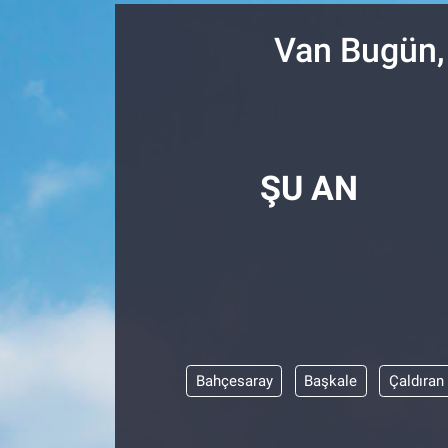
SPOR
Van Bugün,
RESMİ İLANLAR
ŞU AN
Bahçesaray
Başkale
Çaldıran