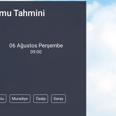
umu Tahmini
06 Ağustos Perşembe
09:00
olu
Muradiye
Özalp
Saray