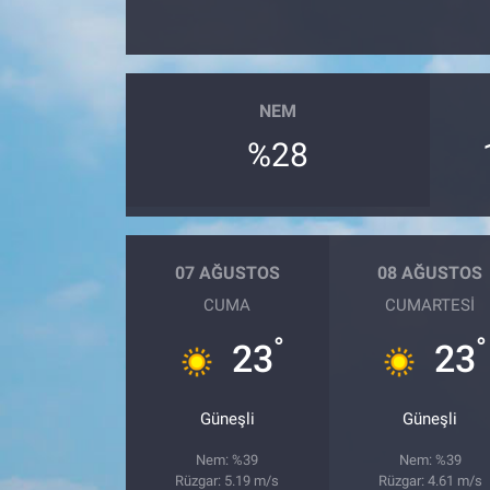
NEM
%28
07 AĞUSTOS
08 AĞUSTOS
CUMA
CUMARTESI
°
°
23
23
Güneşli
Güneşli
Nem: %39
Nem: %39
Rüzgar: 5.19 m/s
Rüzgar: 4.61 m/s